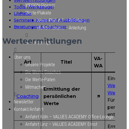
Werteermittlungen
WESION-Glossar
Tools (Werkzeuge)
Werte-Plakate
Literatur
Seminare, Kurse und Ausbildungen
Werte-Plakat 1 – Anleitung
Beratungen & Coachings
Werte-Plakat 2 – Anleitung
Werteermittlungen
Werte-Lounge
Über uns
VA-
Art
Titel
Kurz
Unsere Projekte
WA
Die Werte-Coaches
Eine hyb
Die Werte-Paten
Werte-U
Mitmachen
Ermittlung der
Werte-C
Coaching
persönlichen
🡽
Für alle, 
Newsletter
Werte
persönli
Kontakt/Anfahrt
entdecke
Anfahrt Köln – VALUES ACADEMY Office-Lounge
Anfahrt Linz – VALUES ACADEMY Ernst
Ermittlu