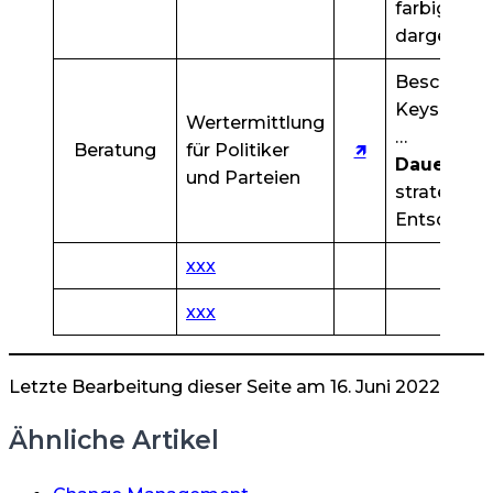
farbig codi
dargestellt
Beschreibu
Keys & Fac
Wertermittlung
…
Beratung
für Politiker
🡽
Dauer
: 7 
und Parteien
strategisc
Entscheider
xxx
xxx
Letzte Bearbeitung dieser Seite am 16. Juni 2022
Ähnliche Artikel