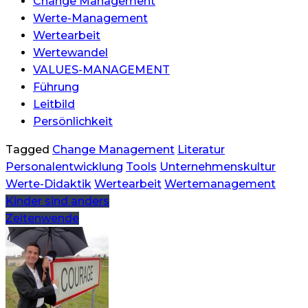
Change Management
Werte-Management
Wertearbeit
Wertewandel
VALUES-MANAGEMENT
Führung
Leitbild
Persönlichkeit
Tagged
Change Management
Literatur
Personalentwicklung
Tools
Unternehmenskultur
Werte-Didaktik
Wertearbeit
Wertemanagement
Beitragsnavigation
Kinder sind anders
Zeitenwende