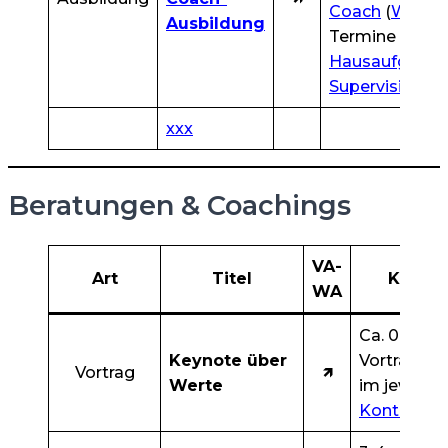
Coach
(
WECO
Ausbildung
Termine plus
Hausaufgabe
n
Supervision
.
xxx
Beratungen & Coachings
VA-
Art
Titel
Kurzbe
WA
Ca. 0,5 bis
Keynote über
Vortrag z
Vortrag
🡽
Werte
im jeweils
Kontext
.