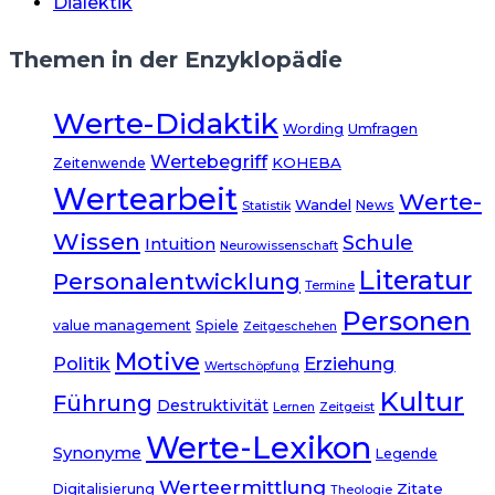
Dialektik
Themen in der Enzyklopädie
Werte-Didaktik
Wording
Umfragen
Wertebegriff
KOHEBA
Zeitenwende
Wertearbeit
Werte-
Wandel
News
Statistik
Wissen
Schule
Intuition
Neurowissenschaft
Literatur
Personalentwicklung
Termine
Personen
value management
Spiele
Zeitgeschehen
Motive
Politik
Erziehung
Wertschöpfung
Kultur
Führung
Destruktivität
Lernen
Zeitgeist
Werte-Lexikon
Synonyme
Legende
Werteermittlung
Zitate
Digitalisierung
Theologie