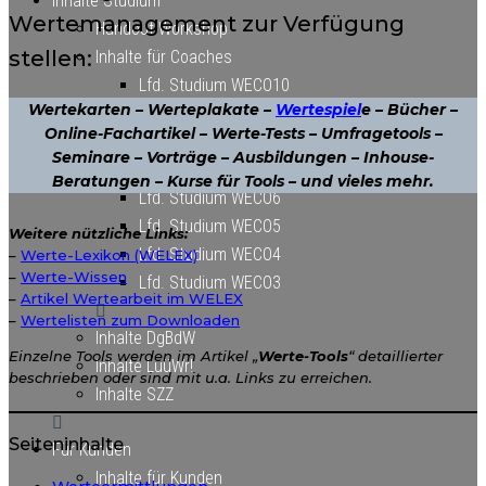
Inhalte Studium
und
Wertemanagement zur Verfügung
Ber
Handout Workshop
stellen:
Inhalte für Coaches
Lfd. Studium WECO10
Wertekarten – Werteplakate –
Wertespiel
e – Bücher –
Lfd, Studium WECO9
Online-Fachartikel – Werte-Tests – Umfragetools –
Lfd. Studium WECO8
Seminare – Vorträge – Ausbildungen – Inhouse-
Lfd. Studium WECO7
Beratungen – Kurse für Tools – und vieles mehr.
Lfd. Studium WECO6
Lfd. Studium WECO5
Weitere nützliche Links:
Lfd. Studium WECO4
–
Werte-Lexikon (WELEX)
–
Werte-Wissen
Lfd. Studium WECO3
–
Artikel Wertearbeit im WELEX
–
Wertelisten zum Downloaden
Inhalte DgBdW
Einzelne Tools werden im Artikel „
Werte-Tools
“ detaillierter
Inhalte LuüWr!
beschrieben oder sind mit u.a. Links zu erreichen.
Inhalte SZZ
Seiteninhalte
Für Kunden
Inhalte für Kunden