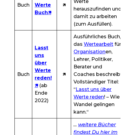
Werte
Buch
Werte
🡽
herauszufinden und
Buch🡽
damit zu arbeiten
(zum Ausfüllen).
Ausführliches Buch,
das
Wertearbeit
für
Lasst
Organisation
en,
uns
Lehrer, Politiker,
über
Berater und
Werte
Buch
🡽
Coaches beschreibt.
reden!
Vollständiger Titel:
🡽
(ab
“
Lasst uns über
Ende
Werte reden
! – Wie
2022)
Wandel gelingen
kann.“
…
weitere Bücher
findest Du hier im