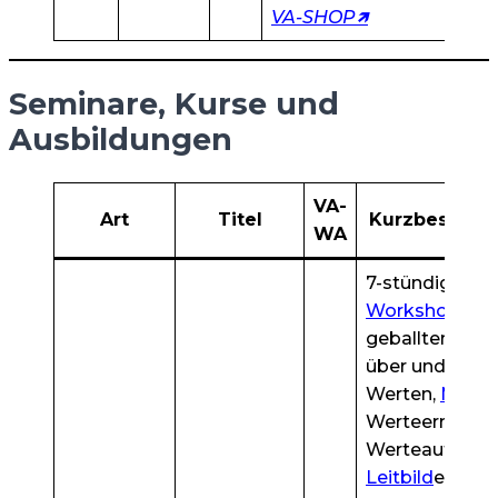
VA-SHOP🡽
Seminare, Kurse und
Ausbildungen
VA-
Art
Titel
Kurzbeschre
WA
7-stündiger
We
Workshop
mit
geballtem
Wis
über und mit
Werten,
Motiv
Werteermittlu
Werteaufstell
Leitbild
er,