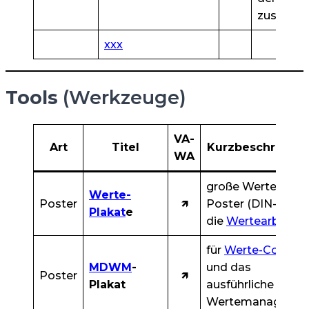
zusamme
xxx
Tools
(Werkzeuge)
VA-
Art
Titel
Kurzbeschreibu
WA
große Werte-
Werte-
Poster
🡽
Poster (DIN-A0) fü
Plakat
e
die
Wertearbeit
für
Werte-Coach
e
MDWM
-
und das
Poster
🡽
Plakat
ausführliche
Wertemanageme