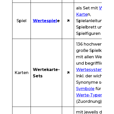
als Set mit
Werte-
Karte
n,
Spiel
Wertespiel
e
🡽
Spielanleitung,
Spielbrett und
Spielfiguren
136 hochwertige,
große Spielkarten
mit allen Werten
und begrifflichen
Wertekarte-
Wertesystem
e.
Karten
🡽
Sets
Inkl. der wichtigst
Synonyme sowie
Symbole
für die
Werte-Typen
(Zuordnung).
mit jeweils der