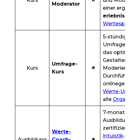
Kurs
🡽
und Moderier
Moderator
einer ergebnis
erlebnis
orient
Wertespiel
-Se
5-stündiger
Umfrage-Kurs 
das optimale
Gestalten,
Umfrage-
Kurs
🡽
Moderieren u
Kurs
Durchführen v
onlinegestütz
Werte-Umfrag
alle
Organisat
7-monatige
Ausbildung z
zertifizierten
Werte-
Intuistik
-
Werte
Ausbildung
Coach-
🡽