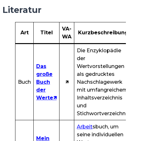
Literatur
VA-
Art
Titel
Kurzbeschreibung
WA
Die Enzyklopädie
der
Das
Wertvorstellungen
große
als gedrucktes
Buch
Buch
🡽
Nachschlagewerk
der
mit umfangreichem
Werte🡽
Inhaltsverzeichnis
und
Stichwortverzeichnis
Arbeit
sbuch, um
seine individuellen
Mein