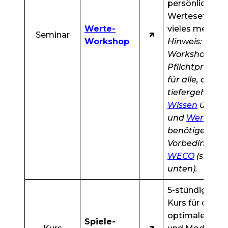
persönliches
Wertesetting 
Werte-
vieles mehr.
Seminar
🡽
Workshop
Hinweis: Diese
Workshop ist
Pflichtprogr
für alle, die
tiefergehende
Wissen
über W
und
Wertearb
benötigen – s
Vorbedingung
WECO
(siehe
unten).
5-stündiger Sp
Kurs für das
optimale Gest
Spiele-