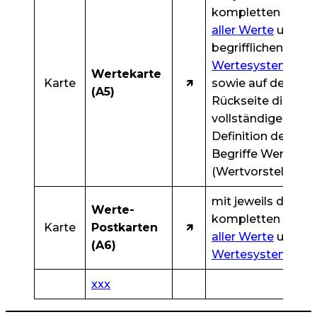
kompletten
Liste
aller Werte
und
begrifflichen
Wertesystem
e
Wertekarte
Karte
🡽
sowie auf der
(A5)
Rückseite die
vollständige
Definition des
Begriffe Werte
(Wertvorstellunge
mit jeweils der
Werte-
kompletten
Liste
Karte
Postkarten
🡽
aller Werte
und
(A6)
Wertesystem
e
xxx