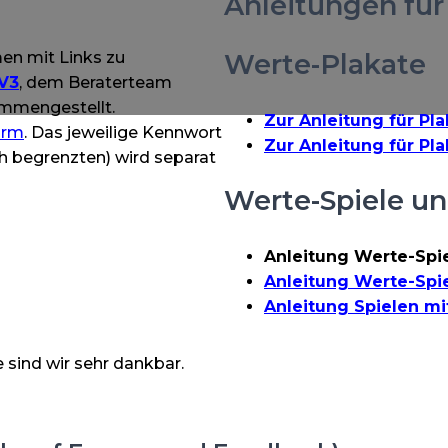
Anleitungen für
men mit Links zu
Werte-Plakate
V3
, dem Beraterteam
mmengestellt.
Zur Anleitung für Pla
orm
. Das jeweilige Kennwort
Zur Anleitung für Pla
ch begrenzten) wird separat
Werte-Spiele un
Anleitung Werte-Spiel
Anleitung Werte-Spiel
Anleitung Spielen mi
sind wir sehr dankbar.