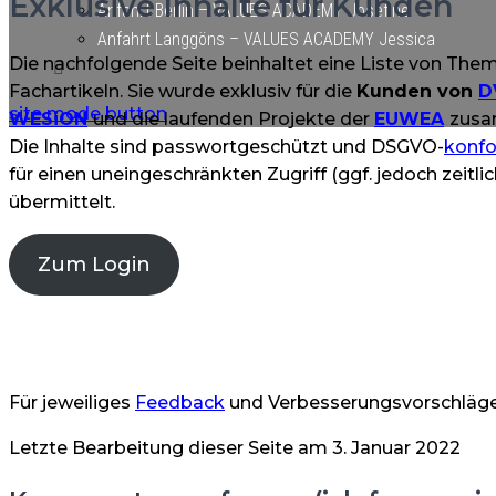
Exklusive Inhalte für Kunden
Anfahrt Berlin – VALUES ACADEMY Josefine
Anfahrt Langgöns – VALUES ACADEMY Jessica
Die nachfolgende Seite beinhaltet eine Liste von The
Fachartikeln. Sie wurde exklusiv für die
Kunden von
D
site mode button
WESiON
und die laufenden Projekte der
EUWEA
zusa
Die Inhalte sind passwortgeschützt und DSGVO-
konf
für einen uneingeschränkten Zugriff (ggf. jedoch zeitli
übermittelt.
Zum Login
Für jeweiliges
Feedback
und Verbesserungsvorschläge 
Letzte Bearbeitung dieser Seite am 3. Januar 2022