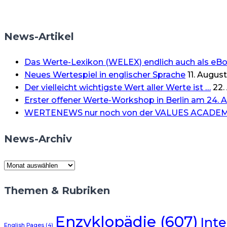
News-Artikel
Das Werte-Lexikon (WELEX) endlich auch als eB
Neues Wertespiel in englischer Sprache
11. Augus
Der vielleicht wichtigste Wert aller Werte ist …
22.
Erster offener Werte-Workshop in Berlin am 24. A
WERTENEWS nur noch von der VALUES ACADE
News-Archiv
News-
Archiv
Themen & Rubriken
Enzyklopädie
(607)
Inte
English Pages
(4)