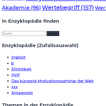
Wertebegriff
(157)
Akademie
(96)
Wer
In Enzyklopädie finden
Suche
Suche
Enzyklopädie (Zufallsauswahl)
implizit
þ
Ehrlichkeit
HVP
Das kürzeste Motivationsseminar der Welt
xxx
Antagonist
Themen in der Enzyklopädie