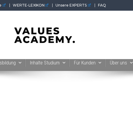
e
WERTE-LEXIKON
Unsere EXPERTS
FAQ
 der Werte-Akademie. Wertvolles für Werte-Coaches.
sbildung
Inhalte Studium
Für Kunden
Über uns