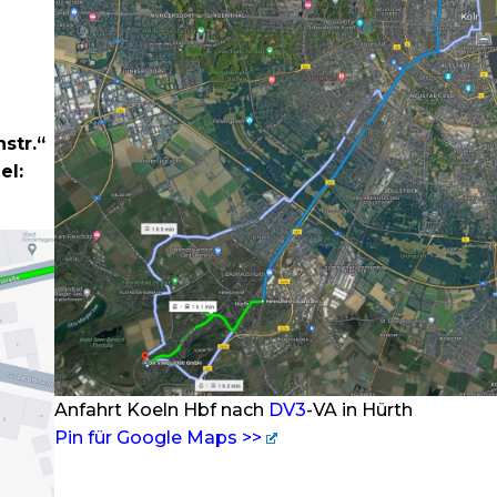
str.“
el:
Anfahrt Koeln Hbf nach
DV3
-VA in Hürth
Pin für Google Maps >>