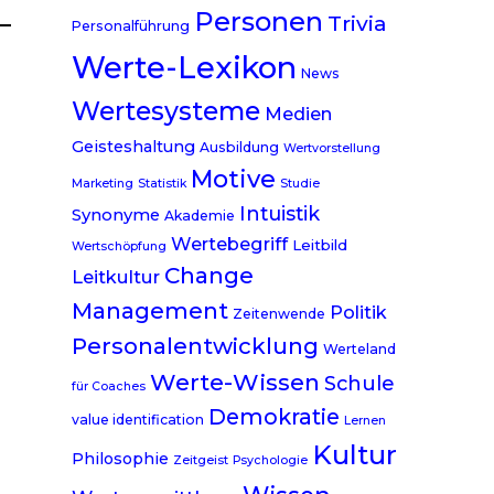
Personen
Trivia
Personalführung
Werte-Lexikon
News
Wertesysteme
Medien
Geisteshaltung
Ausbildung
Wertvorstellung
Motive
Marketing
Statistik
Studie
Intuistik
Synonyme
Akademie
Wertebegriff
Leitbild
Wertschöpfung
Change
Leitkultur
Management
Politik
Zeitenwende
Personalentwicklung
Werteland
Werte-Wissen
Schule
für Coaches
Demokratie
value identification
Lernen
Kultur
Philosophie
Zeitgeist
Psychologie