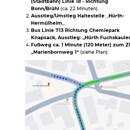
(Stadtbahn) Linie 18
–
Richtung
Bonn/Brühl
(ca. 22 Minuten).
Ausstieg/Umstieg Haltestelle
: „
Hürth-
Hermülheim
„.
Bus Linie 713 Richtung Chemiepark
Knapsack, Ausstieg: „Hürth Fuchskaulen
Fußweg ca. 1 Minute (120 Meter) zum Zi
„Marienbornweg 1“
(siehe Plan):