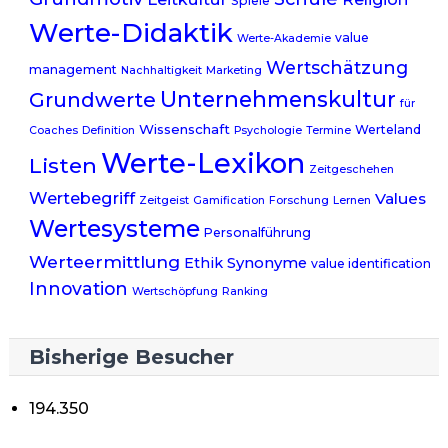
Spiele
Werte-Didaktik
value
Werte-Akademie
Wertschätzung
management
Nachhaltigkeit
Marketing
Unternehmenskultur
Grundwerte
für
Wissenschaft
Werteland
Coaches
Definition
Psychologie
Termine
Werte-Lexikon
Listen
Zeitgeschehen
Wertebegriff
Values
Zeitgeist
Gamification
Forschung
Lernen
Wertesysteme
Personalführung
Werteermittlung
Ethik
Synonyme
value identification
Innovation
Wertschöpfung
Ranking
Bisherige Besucher
194.350