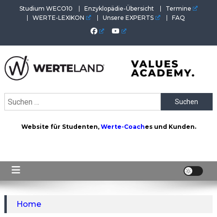
Skip
Studium WECO10
Enzyklopädie-Übersicht
Termine
to
WERTE-LEXIKON
Unsere EXPERTS
FAQ
content
WERTEAKADEMIE
Alles aus der Welt der Werte. Aktuelles von der Werte-
Suchen
Akademie. Wertvolles für Werte-Coaches.
nach:
Website für Studenten,
Werte-Coach
es und Kunden.
Home