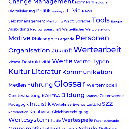
Change Management
Normen
Theologie
Trivia
Politik
Digitalisierung
News
surveys
Tools
Selbstmanagement
Sprache
Mentoring
WECO
Europa
Ausbildung
Neurowissenschaft
Werte-Bücher
Wertvorstellung
Personen
Motive
Philosophie
Legende
Wertearbeit
Organisation
Zukunft
Werte
Werte-Typen
Destruktivität
Zitate
Kultur
Literatur
Kommunikation
Glossar
Führung
Medien
Wertemodell
Bildung
Geisteshaltung
KOHEBA
Zeitenwende
Statistik
SZZ
Intuistik
Leitbild
Pädagogik
Wertekrise
Events
Kreativität
Gleichberechtigung
Reformation
Wertesystem
Wertespiele
Studie
Psychotherapie
Grundmotiv
Schule
Leitkultur
Religion