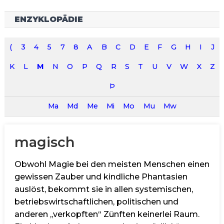
ENZYKLOPÄDIE
(
3
4
5
7
8
A
B
C
D
E
F
G
H
I
J
K
L
M
N
O
P
Q
R
S
T
U
V
W
X
Z
Þ
Ma
Md
Me
Mi
Mo
Mu
Mw
magisch
Obwohl Magie bei den meisten Menschen einen
gewissen Zauber und kindliche Phantasien
auslöst, bekommt sie in allen systemischen,
betriebswirtschaftlichen, politischen und
anderen „verkopften“ Zünften keinerlei Raum.