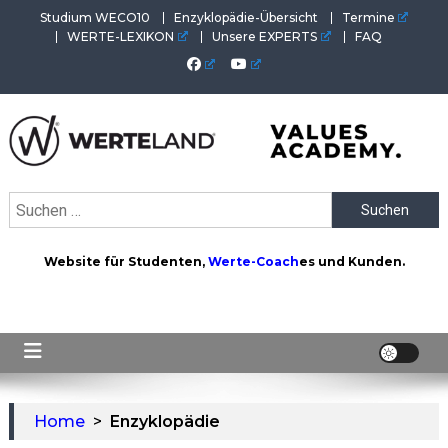
Skip
Studium WECO10
Enzyklopädie-Übersicht
Termine
to
WERTE-LEXIKON
Unsere EXPERTS
FAQ
content
WERTEAKADEMIE
Alles aus der Welt der Werte. Aktuelles von der Werte-
Suchen
Akademie. Wertvolles für Werte-Coaches.
nach:
Website für Studenten,
Werte-Coach
es und Kunden.
Home
>
Enzyklopädie