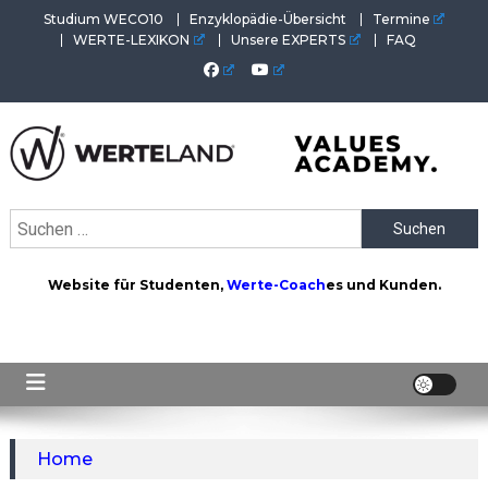
Skip
Studium WECO10
Enzyklopädie-Übersicht
Termine
to
WERTE-LEXIKON
Unsere EXPERTS
FAQ
content
WERTEAKADEMIE
Alles aus der Welt der Werte. Aktuelles von der Werte-
Suchen
Akademie. Wertvolles für Werte-Coaches.
nach:
Website für Studenten,
Werte-Coach
es und Kunden.
Home