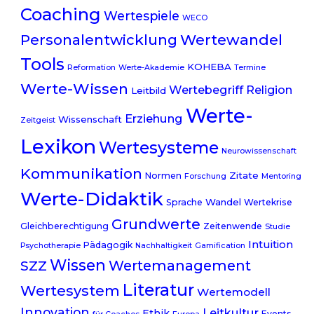
Coaching
Wertespiele
WECO
Personalentwicklung
Wertewandel
Tools
KOHEBA
Reformation
Werte-Akademie
Termine
Werte-Wissen
Wertebegriff
Religion
Leitbild
Werte-
Erziehung
Wissenschaft
Zeitgeist
Lexikon
Wertesysteme
Neurowissenschaft
Kommunikation
Zitate
Normen
Forschung
Mentoring
Werte-Didaktik
Wandel
Sprache
Wertekrise
Grundwerte
Gleichberechtigung
Zeitenwende
Studie
Intuition
Pädagogik
Psychotherapie
Nachhaltigkeit
Gamification
Wissen
Wertemanagement
SZZ
Literatur
Wertesystem
Wertemodell
Innovation
Leitkultur
Ethik
Events