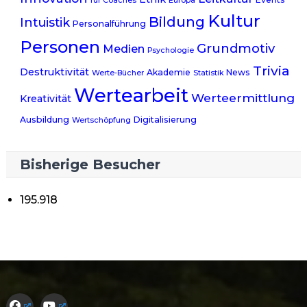
für Coaches
Europa
Kultur
Bildung
Intuistik
Personalführung
Personen
Grundmotiv
Medien
Psychologie
Trivia
Destruktivität
Akademie
News
Werte-Bücher
Statistik
Wertearbeit
Werteermittlung
Kreativität
Ausbildung
Digitalisierung
Wertschöpfung
Bisherige Besucher
195.918