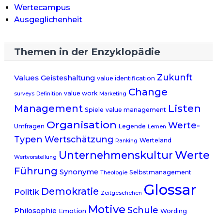
Wertecampus
Ausgeglichenheit
Themen in der Enzyklopädie
Zukunft
Values
Geisteshaltung
value identification
Change
value work
surveys
Definition
Marketing
Listen
Management
Spiele
value management
Organisation
Werte-
Umfragen
Legende
Lernen
Typen
Wertschätzung
Werteland
Ranking
Werte
Unternehmenskultur
Wertvorstellung
Führung
Synonyme
Selbstmanagement
Theologie
Glossar
Demokratie
Politik
Zeitgeschehen
Motive
Schule
Philosophie
Emotion
Wording