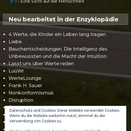
zu
Eine Sicht auf die Menschheit
Neu bearbeitet in der Enzyklopädie
4 Werte, die Kinder ein Leben lang tragen
Liebe
Bauchentscheidungen. Die Intelligenz des
Unbewussten und die Macht der Intuition
Lasst uns über Werte reden
LuüWr
WerteLounge
Frank H. Sauer
Nonkonformismus
Disruption
Erwartungsmanagement
Datenschutz und Cookies: Diese Website verwendet Cookies.
Gamification
Wenn du die Website weiterhin nutzt, stimmst du der
Verwendung von Cookies zu.
Jürgen Klopp
Abraham Maslow