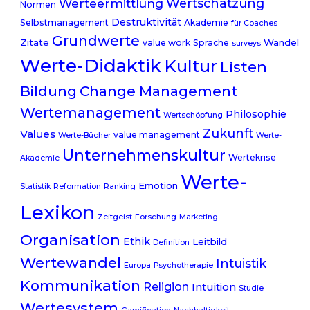
Werteermittlung
Wertschätzung
Normen
Destruktivität
Selbstmanagement
Akademie
für Coaches
Grundwerte
Zitate
Wandel
value work
Sprache
surveys
Werte-Didaktik
Kultur
Listen
Change Management
Bildung
Wertemanagement
Philosophie
Wertschöpfung
Zukunft
Values
value management
Werte-Bücher
Werte-
Unternehmenskultur
Wertekrise
Akademie
Werte-
Emotion
Statistik
Reformation
Ranking
Lexikon
Zeitgeist
Forschung
Marketing
Organisation
Ethik
Leitbild
Definition
Wertewandel
Intuistik
Europa
Psychotherapie
Kommunikation
Religion
Intuition
Studie
Wertesystem