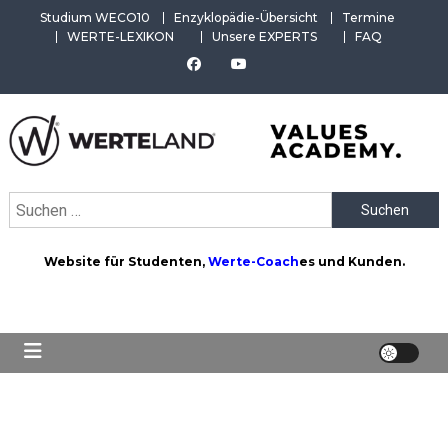
Skip
Studium WECO10
Enzyklopädie-Übersicht
Termine
to
WERTE-LEXIKON
Unsere EXPERTS
FAQ
content
WERTEAKADEMIE
Alles aus der Welt der Werte. Aktuelles von der Werte-
Suchen
Akademie. Wertvolles für Werte-Coaches.
nach:
Website für Studenten,
Werte-Coach
es und Kunden.