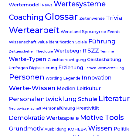
Wertesysteme
Wertemodell
News
Glossar
Coaching
Trivia
Zeitenwende
Wertearbeit
Synonyme
Werteland
Events
Führung
Wissenschaft
value identification
Spiele
SZZ
Wertebegriff
Zeitgeschehen
Theologie
Termine
Werte-Typen
Geisteshaltung
Gleichberechtigung
Erziehung
Umfragen
Digitalisierung
Lernen
Wertvorstellung
Personen
Innovation
Wording
Legende
Werte-Wissen
Medien
Leitkultur
Literatur
Personalentwicklung
Schule
Kreativität
Personalführung
Neurowissenschaft
Tools
Motive
Demokratie
Wertespiele
Wissen
Grundmotiv
Politik
KOHEBA
Ausbildung