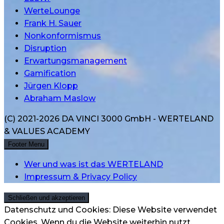
WerteLounge
Frank H. Sauer
Nonkonformismus
Disruption
Erwartungsmanagement
Gamification
Jürgen Klopp
Abraham Maslow
(C) 2021-2026 DA VINCI 3000 GmbH - WERTELAND
& VALUES ACADEMY
Footer Menu
Wer und was ist das WERTELAND
Impressum & Privacy Policy
Datenschutz und Cookies: Diese Website verwendet
Cookies. Wenn du die Website weiterhin nutzt,