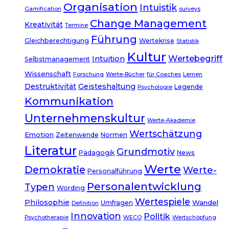
Organisation
Intuistik
Gamification
surveys
Change Management
Kreativität
Termine
Führung
Gleichberechtigung
Wertekrise
Statistik
Kultur
Wertebegriff
Intuition
Selbstmanagement
Wissenschaft
Forschung
Werte-Bücher
für Coaches
Lernen
Destruktivität
Geisteshaltung
Legende
Psychologie
Kommunikation
Unternehmenskultur
Werte-Akademie
Wertschätzung
Emotion
Zeitenwende
Normen
Literatur
Grundmotiv
Pädagogik
News
Werte
Demokratie
Werte-
Personalführung
Personalentwicklung
Typen
Wording
Wertespiele
Philosophie
Wandel
Umfragen
Definition
Innovation
Politik
Psychotherapie
WECO
Wertschöpfung