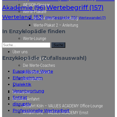
WESION-Glossar
Wertebegriff
(157)
Akademie
(96)
Werte-Plakate
Werteland
(63)
Wertespiele
(15)
Wertewandel
(7)
Werte-Plakat 1 – Anleitung
Werte-Plakat 2 – Anleitung
In Enzyklopädie finden
Werte-Lounge
Suche
Suche
Über uns
Enzyklopädie (Zufallsauswahl)
Unsere Projekte
Die Werte-Coaches
Europäische Werte
Die Werte-Paten
Elfenbeinturm
Mitmachen
Dialektik
Verantwortung
Newsletter
Entität
Kontakt/Anfahrt
disruptiv
Anfahrt Köln – VALUES ACADEMY Office-Lounge
Professionelle Wertearbeit
Anfahrt Linz – VALUES ACADEMY Ernst