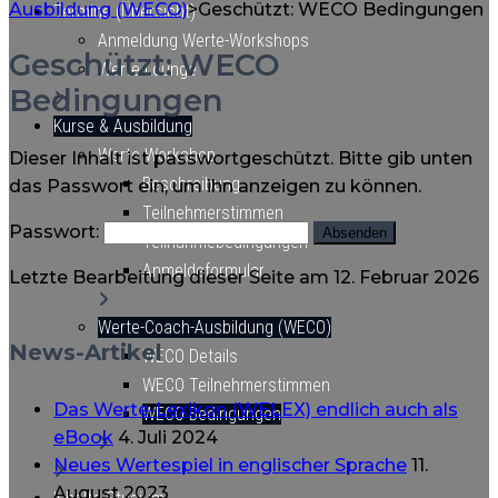
Ausbildung (WECO)
>
Geschützt: WECO Bedingungen
Termine (Übersicht)
Anmeldung Werte-Workshops
Geschützt: WECO
Werte-Lounge
Bedingungen
Kurse & Ausbildung
Werte-Workshop
Dieser Inhalt ist passwortgeschützt. Bitte gib unten
Beschreibung
das Passwort ein, um ihn anzeigen zu können.
Teilnehmerstimmen
Passwort:
Teilnahmebedingungen
Anmeldeformular
Letzte Bearbeitung dieser Seite am 12. Februar 2026
Werte-Coach-Ausbildung (WECO)
News-Artikel
WECO Details
WECO Teilnehmerstimmen
Das Werte-Lexikon (WELEX) endlich auch als
WECO Bedingungen
eBook
4. Juli 2024
Neues Wertespiel in englischer Sprache
11.
August 2023