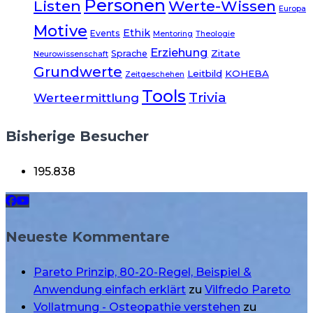
Personen
Listen
Werte-Wissen
Europa
Motive
Ethik
Events
Mentoring
Theologie
Erziehung
Zitate
Sprache
Neurowissenschaft
Grundwerte
Leitbild
KOHEBA
Zeitgeschehen
Tools
Trivia
Werteermittlung
Bisherige Besucher
195.838
Neueste Kommentare
Pareto Prinzip, 80-20-Regel, Beispiel &
Anwendung einfach erklärt
zu
Vilfredo Pareto
Vollatmung - Osteopathie verstehen
zu