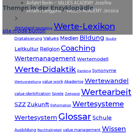
Anfahrt Berlin – VALUES ACADEMY Josefine
Themen in der Enzyklopädie
Anfahrt Langgöns – VALUES ACADEMY Jessica
Werte-Lexikon
Werteland
Marketing
site mode button
Bildung
Medien
Values
Digitalisierung
Studie
Coaching
Leitkultur
Religion
Wertemanagement
Wertemodell
Werte-Didaktik
Synonyme
Ranking
Wertewandel
value work
Akademie
Wertvorstellung
Wertearbeit
value identification
Spiele
Zeitgeist
Wertesysteme
SZZ
Zukunft
Reformation
Glossar
Wertesystem
Schule
Wissen
Ausbildung
value management
Nachhaltigkeit