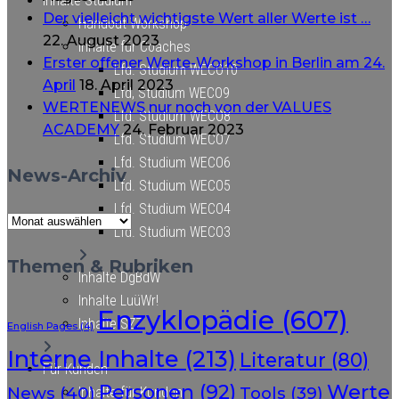
Inhalte Studium
Der vielleicht wichtigste Wert aller Werte ist …
Handout Workshop
22. August 2023
Inhalte für Coaches
Erster offener Werte-Workshop in Berlin am 24.
Lfd. Studium WECO10
April
18. April 2023
Lfd, Studium WECO9
WERTENEWS nur noch von der VALUES
Lfd. Studium WECO8
ACADEMY
24. Februar 2023
Lfd. Studium WECO7
Lfd. Studium WECO6
News-Archiv
Lfd. Studium WECO5
Lfd. Studium WECO4
News-
Lfd. Studium WECO3
Archiv
Themen & Rubriken
Inhalte DgBdW
Inhalte LuüWr!
Enzyklopädie
(607)
Inhalte SZZ
English Pages
(4)
Interne Inhalte
(213)
Literatur
(80)
Für Kunden
Werte
Personen
(92)
News
(40)
Tools
(39)
Inhalte für Kunden