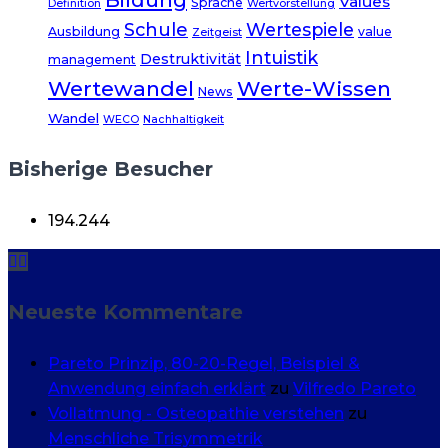
Bildung
Values
Sprache
Definition
Wertvorstellung
Schule
Wertespiele
Ausbildung
value
Zeitgeist
Intuistik
Destruktivität
management
Wertewandel
Werte-Wissen
News
Wandel
WECO
Nachhaltigkeit
Bisherige Besucher
194.244
Neueste Kommentare
Pareto Prinzip, 80-20-Regel, Beispiel &
Anwendung einfach erklärt
zu
Vilfredo Pareto
Vollatmung - Osteopathie verstehen
zu
Menschliche Trisymmetrik