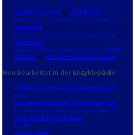
Die 7 Stufen des selbstbestimmten Lebens –
SAUER COACHING
zu
LEGS-Prinzip
Verbündete - Definition und Beschreibung
zu
konstruktiv
Fortschritt - Definition und Beschreibung
zu
konservativ
Gedachte Thesen über das Denken - NEUES
DENKEN
zu
Eine Sicht auf die Menschheit
Neu bearbeitet in der Enzyklopädie
4 Werte, die Kinder ein Leben lang tragen
Liebe
Bauchentscheidungen. Die Intelligenz des
Unbewussten und die Macht der Intuition
Lasst uns über Werte reden
LuüWr
WerteLounge