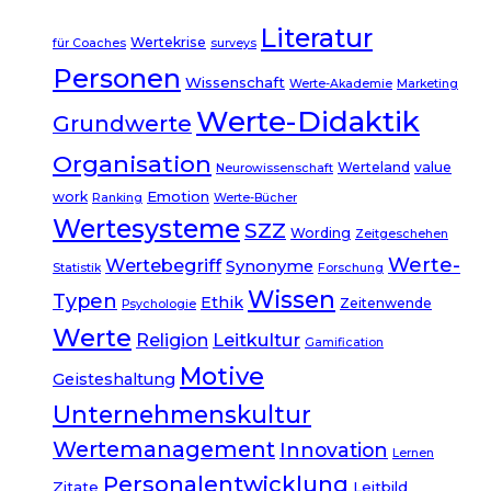
Literatur
Wertekrise
für Coaches
surveys
Personen
Wissenschaft
Werte-Akademie
Marketing
Werte-Didaktik
Grundwerte
Organisation
Werteland
value
Neurowissenschaft
Emotion
work
Ranking
Werte-Bücher
Wertesysteme
SZZ
Wording
Zeitgeschehen
Werte-
Wertebegriff
Synonyme
Statistik
Forschung
Wissen
Typen
Ethik
Zeitenwende
Psychologie
Werte
Leitkultur
Religion
Gamification
Motive
Geisteshaltung
Unternehmenskultur
Wertemanagement
Innovation
Lernen
Personalentwicklung
Zitate
Leitbild