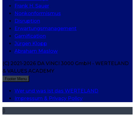
Frank H. Sauer
Nonkonformismus
Disruption
Erwartungsmanagement
Gamification
Jürgen Klopp
Abraham Maslow
(C) 2021-2026 DA VINCI 3000 GmbH - WERTELAND
& VALUES ACADEMY
Footer Menu
Wer und was ist das WERTELAND
Impressum & Privacy Policy