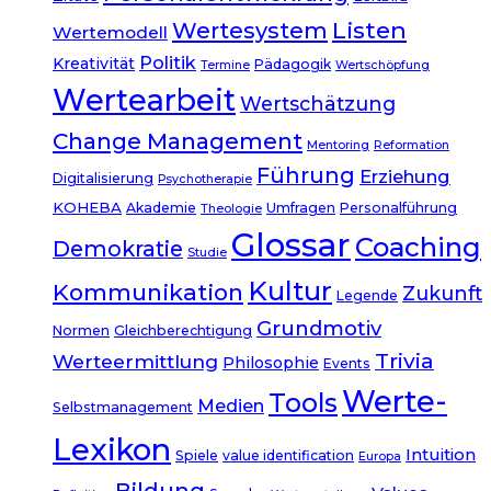
Listen
Wertesystem
Wertemodell
Politik
Kreativität
Pädagogik
Termine
Wertschöpfung
Wertearbeit
Wertschätzung
Change Management
Mentoring
Reformation
Führung
Erziehung
Digitalisierung
Psychotherapie
KOHEBA
Akademie
Umfragen
Personalführung
Theologie
Glossar
Coaching
Demokratie
Studie
Kultur
Kommunikation
Zukunft
Legende
Grundmotiv
Normen
Gleichberechtigung
Trivia
Werteermittlung
Philosophie
Events
Werte-
Tools
Medien
Selbstmanagement
Lexikon
Intuition
Spiele
value identification
Europa