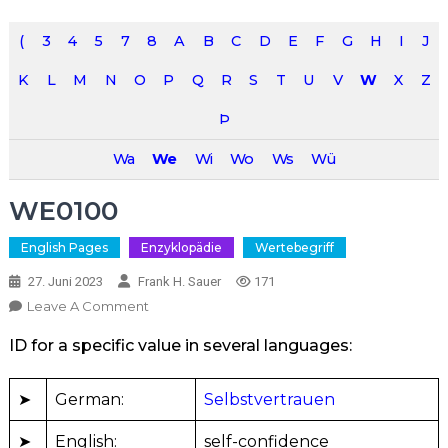
(
3
4
5
7
8
A
B
C
D
E
F
G
H
I
J
K
L
M
N
O
P
Q
R
S
T
U
V
W
X
Z
Þ
Wa
We
Wi
Wo
Ws
Wü
WE0100
English Pages
Enzyklopädie
Wertebegriff
27. Juni 2023
Frank H. Sauer
171
On
Leave A Comment
WE0100
ID for a specific value in several languages:
➤
German:
Selbstvertrauen
➤
English:
self-confidence