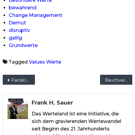
Besondere Werte
bewahrend
Change Management
Demut
disruptiv
gallig
Grundwerte
Tagged
Values
Werte
Beitragsnavigation
Parole(n) versus Haltung (Schaubild)
Bauchwerte
Frank H. Sauer
Das Werteland ist eine Initiative, die
sich dem gravierenden Wertewandel
seit Beginn des 21. Jahrhunderts