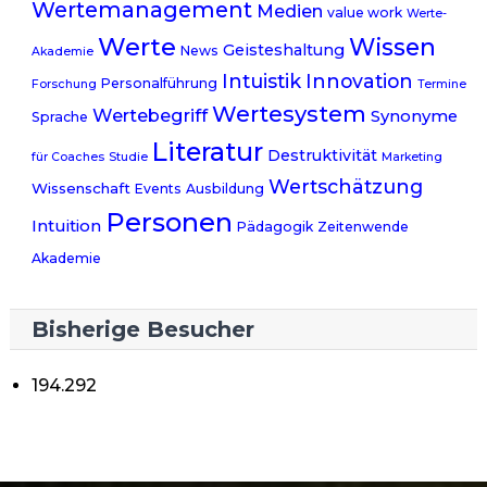
Wertemanagement
Medien
value work
Werte-
Werte
Wissen
Geisteshaltung
News
Akademie
Intuistik
Innovation
Personalführung
Forschung
Termine
Wertesystem
Wertebegriff
Synonyme
Sprache
Literatur
Destruktivität
für Coaches
Studie
Marketing
Wertschätzung
Wissenschaft
Events
Ausbildung
Personen
Intuition
Pädagogik
Zeitenwende
Akademie
Bisherige Besucher
194.292