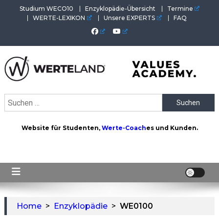
Skip
Studium WECO10
Enzyklopädie-Übersicht
Termine
to
WERTE-LEXIKON
Unsere EXPERTS
FAQ
content
WERTEAKADEMIE
Alles aus der Welt der Werte. Aktuelles von der Werte-
Suchen
Akademie. Wertvolles für Werte-Coaches.
nach:
Website für Studenten,
Werte-Coach
es und Kunden.
Home
>
Enzyklopädie
>
WE0100