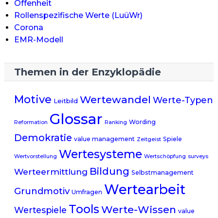
Offenheit
Rollenspezifische Werte (LuüWr)
Corona
EMR-Modell
Themen in der Enzyklopädie
Motive
Wertewandel
Werte-Typen
Leitbild
Glossar
Wording
Reformation
Ranking
Demokratie
value management
Spiele
Zeitgeist
Wertesysteme
Wertvorstellung
Wertschöpfung
surveys
Bildung
Werteermittlung
Selbstmanagement
Wertearbeit
Grundmotiv
Umfragen
Tools
Werte-Wissen
Wertespiele
value