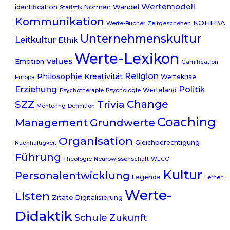
Wertemodell
Wandel
identification
Normen
Statistik
Kommunikation
KOHEBA
Werte-Bücher
Zeitgeschehen
Unternehmenskultur
Leitkultur
Ethik
Werte-Lexikon
Values
Emotion
Gamification
Religion
Philosophie
Kreativität
Wertekrise
Europa
Erziehung
Politik
Werteland
Psychotherapie
Psychologie
Change
Trivia
SZZ
Mentoring
Definition
Coaching
Management
Grundwerte
Organisation
Gleichberechtigung
Nachhaltigkeit
Führung
Theologie
Neurowissenschaft
WECO
Kultur
Personalentwicklung
Legende
Lernen
Werte-
Listen
Zitate
Digitalisierung
Didaktik
Schule
Zukunft