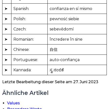
➤
Spanish:
confianza en sí mismo
➤
Polish:
pewność siebie
➤
Czech:
sebevědomí
➤
Romanian:
încredere în sine
➤
Chinese:
自信
➤
Portuguese:
auto-confiança
➤
Kannada:
ಸ್ವ ನಂಬಿಕೆ
Letzte Bearbeitung dieser Seite am 27. Juni 2023
Ähnliche Artikel
Values