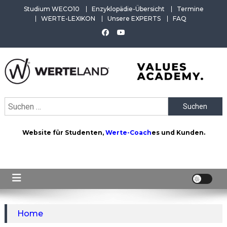
Skip
Studium WECO10
Enzyklopädie-Übersicht
Termine
to
WERTE-LEXIKON
Unsere EXPERTS
FAQ
content
WERTEAKADEMIE
Alles aus der Welt der Werte. Aktuelles von der Werte-
Suchen
Akademie. Wertvolles für Werte-Coaches.
nach:
Website für Studenten,
Werte-Coach
es und Kunden.
Home