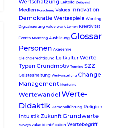
Wertschätzung
Leitbild
Zeitgeist
Innovation
Medien
Values
Forschung
Demokratie
Wertespiele
Wording
Kreativität
Digitalisierung
value work
Lernen
Glossar
Events
Ausbildung
Marketing
Personen
Akademie
Werte-
Leitkultur
Gleichberechtigung
Grundmotiv
SZZ
Typen
Termine
Change
Geisteshaltung
Wertvorstellung
Management
Mentoring
Werte-
Wertewandel
Didaktik
Religion
Personalführung
Grundwerte
Intuistik
Zukunft
Wertebegriff
value identification
surveys