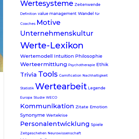
Wertesysteme
Zeitenwende
Wandel
value management
Definition
für
Motive
Coaches
Unternehmenskultur
Werte-Lexikon
Wertemodell
Intuition
Philosophie
Werteermittlung
Ethik
Psychotherapie
Tools
Trivia
Gamification
Nachhaltigkeit
Wertearbeit
Legende
Statistik
Europa
Studie
WECO
Kommunikation
Zitate
Emotion
Synonyme
Wertekrise
Personalentwicklung
Spiele
Zeitgeschehen
Neurowissenschaft