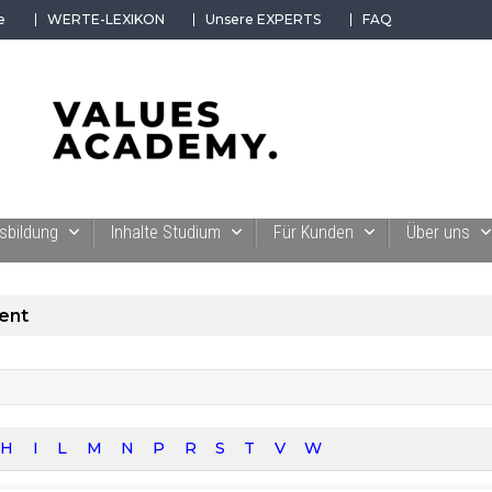
e
WERTE-LEXIKON
Unsere EXPERTS
FAQ
 der Werte-Akademie. Wertvolles für Werte-Coaches.
sbildung
Inhalte Studium
Für Kunden
Über uns
ent
H
I
L
M
N
P
R
S
T
V
W