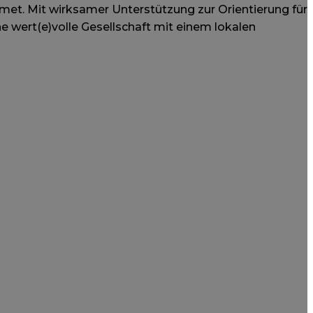
dmet. Mit wirksamer Unterstützung zur Orientierung für
 wert(e)volle Gesellschaft mit einem lokalen