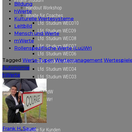
Inhalte Studium
Bildung
Handout Workshop
hWerte
Inhalte für Coaches
Kulturelle Wertesysteme
Lfd. Studium WECO10
Leitbild
Lfd, Studium WECO9
Mensch und Werte
Lfd. Studium WECO8
mWerte
Lfd. Studium WECO7
Rollenspezifische Werte (LuüWr)
Lfd. Studium WECO6
Tagged
Werte-Typen
Wertemanagement
Wertespiel
Lfd. Studium WECO5
Beitragsnavigation
Autonomie
Lfd. Studium WECO4
hWerte
Lfd. Studium WECO3
Inhalte DgBdW
Inhalte LuüWr!
Inhalte SZZ
Für Kunden
Frank H. Sauer
Inhalte für Kunden