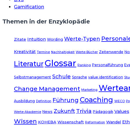
Gamification
Themen in der Enzyklopädie
Personal
Werte-Typen
Intuition
Zitate
Wording
Kreativität
Zeitenwende
No
Termine
Nachhaltigkeit
Werte-Bücher
Glossar
Literatur
Personalführung
Ev
Ranking
Schule
Selbstmanagement
Sprache
value identification
Stu
Wertear
Change Management
Marketing
Coaching
Führung
Ausbildung
Definition
WECO
Ps
Trivia
Zukunft
Values
News
Pädagogik
Werte-Akademie
Wissen
Eth
KOHEBA
Wissenschaft
Wandel
Reformation