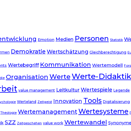
Personen
entwicklung
We
Medien
Emotion
Statistik
Demokratie
Wertschätzung
rmen
Gleichberechtigung
E
Kommunikation
Wertebegriff
Wertemodell
ents
For
Werte-Didakti
Werte
Organisation
die
beit
Wertespiele
Leitkultur
value management
Legende
Tools
Innovation
Werteland
Digitalisierung
ychologie
Zeitgeist
Wertesysteme
Wertemanagement
Theologie
Wertewandel
SZZ
ik
Synonym
value work
Zeitgeschehen