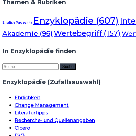
Themen & Rubriken
Enzyklopädie
(607)
Inte
English Pages
(4)
Wertebegriff
(157)
Akademie
(96)
Wer
In Enzyklopädie finden
Suche
Suche
Enzyklopädie (Zufallsauswahl)
Ehrlichkeit
Change Management
Literaturtipps
Recherche- und Quellenangaben
Cicero
DV3