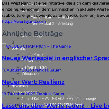
Das Werteland ist eine Initiative, die sich dem gravi
WESION-Glossar
einzelne Menschen, dem Einmischen in aktuelle Werte
Werte-Plakate
(subkulturellen) sowie globalen (geokulturellen) Bewus
Werte-Plakat 1 – Anleitung
https://werteland.com
Werte-Plakat 2 – Anleitung
Ähnliche Beiträge
Werte-Lounge
Über uns
Unsere Projekte
Neues Wertespiel in englischer Spra
Die Werte-Coaches
Die Werte-Paten
11. August 2023
Frank H. Sauer
Mitmachen
Neuer Wert: Resilienz
Newsletter
Kontakt/Anfahrt
18. Oktober 2023
Frank H. Sauer
Anfahrt Köln – VALUES ACADEMY Office-Lounge
Lasst uns über Werte reden! – Live b
Anfahrt Linz – VALUES ACADEMY Ernst