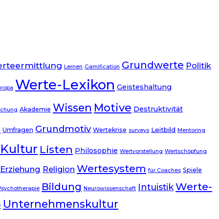
Grundwerte
rteermittlung
Politik
Lernen
Gamification
Werte-Lexikon
Geisteshaltung
uropa
Wissen
Motive
Destruktivität
Akademie
schung
k
Grundmotiv
Leitbild
Umfragen
Wertekrise
surveys
Mentoring
Kultur
Listen
Philosophie
Wertvorstellung
Wertschöpfung
Wertesystem
Erziehung
Religion
Spiele
für Coaches
Werte-
Bildung
Intuistik
Psychotherapie
Neurowissenschaft
Unternehmenskultur
e