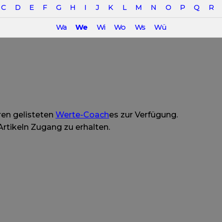
C
D
E
F
G
H
I
J
K
L
M
N
O
P
Q
R
Wa
We
Wi
Wo
Ws
Wü
te-
ren gelisteten
Werte-Coach
es zur Verfügung.
pen
Artikeln Zugang zu erhalten.