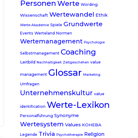
Personen
Werte
Wording
Wertewandel
Ethik
Wissenschaft
Grundwerte
Spiele
Werte-Akademie
Events
Werteland
Normen
Wertemanagement
Psychologie
Coaching
Selbstmanagement
Leitbild
value
Nachhaltigkeit
Zeitgeschehen
Glossar
management
Marketing
Umfragen
Unternehmenskultur
value
Werte-Lexikon
identification
Synonyme
Personalführung
Wertesystem
Values
KOHEBA
Trivia
Religion
Legende
Psychotherapie