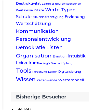
Destruktivität
Zeitgeist
Neurowissenschaft
Werte-Typen
Zitate
Wertekrise
Schule
Erziehung
Gleichberechtigung
Wertschätzung
Kommunikation
Personalentwicklung
Listen
Demokratie
Organisation
Intuistik
Emotion
Leitkultur
Theologie
Wertschöpfung
Tools
Digitalisierung
Forschung
Lernen
Wissen
Wertemodell
Zeitenwende
Bisherige Besucher
194.350