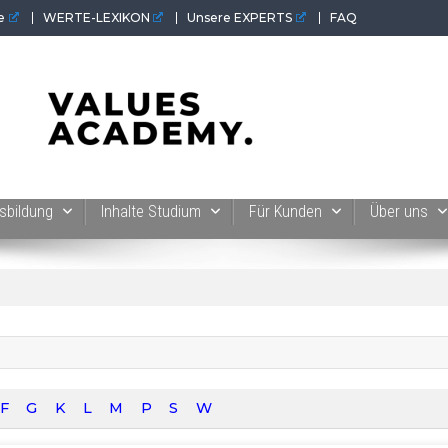
e
WERTE-LEXIKON
Unsere EXPERTS
FAQ
 der Werte-Akademie. Wertvolles für Werte-Coaches.
sbildung
Inhalte Studium
Für Kunden
Über uns
F
G
K
L
M
P
S
W