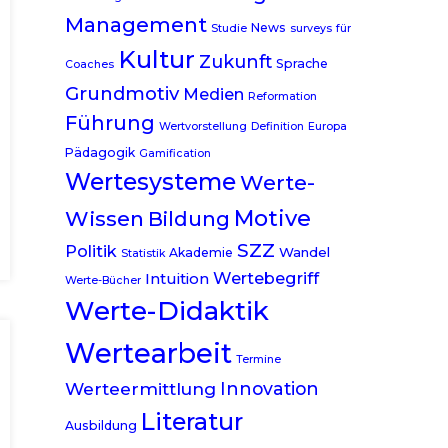
Management
News
Studie
surveys
für
Kultur
Zukunft
Sprache
Coaches
Grundmotiv
Medien
Reformation
Führung
Wertvorstellung
Definition
Europa
Pädagogik
Gamification
Wertesysteme
Werte-
Motive
Wissen
Bildung
SZZ
Politik
Wandel
Akademie
Statistik
Wertebegriff
Intuition
Werte-Bücher
Werte-Didaktik
Wertearbeit
Termine
Werteermittlung
Innovation
Literatur
Ausbildung