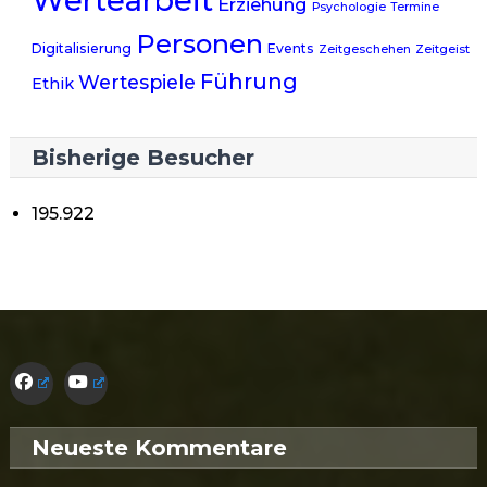
Wertearbeit
Erziehung
Psychologie
Termine
Personen
Digitalisierung
Events
Zeitgeschehen
Zeitgeist
Führung
Wertespiele
Ethik
Bisherige Besucher
195.922
Neueste Kommentare