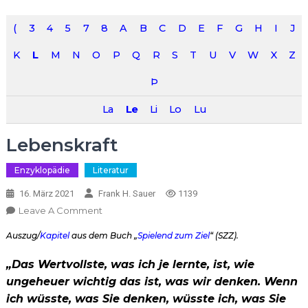
(
3
4
5
7
8
A
B
C
D
E
F
G
H
I
J
K
L
M
N
O
P
Q
R
S
T
U
V
W
X
Z
Þ
La
Le
Li
Lo
Lu
Lebenskraft
Enzyklopädie
Literatur
16. März 2021
Frank H. Sauer
1139
On
Leave A Comment
Lebenskraft
Auszug/
Kapitel
aus dem Buch „
Spielend zum Ziel
“ (SZZ).
„Das Wertvollste, was ich je lernte, ist, wie
ungeheuer wichtig das ist, was wir denken. Wenn
ich wüsste, was Sie denken, wüsste ich, was Sie