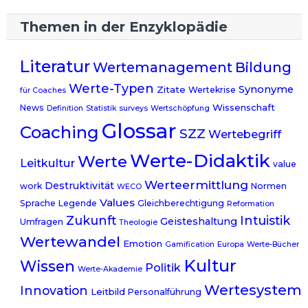
Themen in der Enzyklopädie
Literatur
Wertemanagement
Bildung
Werte-Typen
Synonyme
Zitate
Wertekrise
für Coaches
Wissenschaft
News
Definition
Statistik
surveys
Wertschöpfung
Glossar
Coaching
SZZ
Wertebegriff
Werte-Didaktik
Werte
Leitkultur
value
Werteermittlung
Destruktivität
work
Normen
WECO
Values
Sprache
Legende
Gleichberechtigung
Reformation
Zukunft
Intuistik
Geisteshaltung
Umfragen
Theologie
Wertewandel
Emotion
Gamification
Europa
Werte-Bücher
Kultur
Wissen
Politik
Werte-Akademie
Wertesystem
Innovation
Leitbild
Personalführung