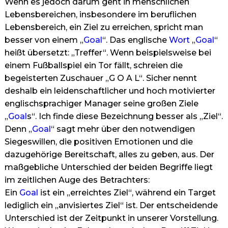
Wenn es jedoch darum geht in menschlichen
Lebensbereichen, insbesondere im beruflichen
Lebensbereich, ein Ziel zu erreichen, spricht man
besser von einem „
Goal
“. Das englische
Wort
„
Goal
“
heißt übersetzt: „Treffer“. Wenn beispielsweise bei
einem Fußballspiel ein Tor fällt, schreien die
begeisterten Zuschauer „G O A L“. Sicher nennt
deshalb ein leidenschaftlicher und hoch motivierter
englischsprachiger Manager seine großen Ziele
„
Goal
s“. Ich finde diese Bezeichnung besser als „Ziel“.
Denn „
Goal
“ sagt mehr über den notwendigen
Siegeswillen, die positiven Emotionen und die
dazugehörige Bereitschaft, alles zu geben, aus. Der
maßgebliche Unterschied der beiden Begriffe liegt
im zeitlichen Auge des Betrachters:
Ein
Goal
ist ein „erreichtes Ziel“, während ein Target
lediglich ein „anvisiertes Ziel“ ist. Der entscheidende
Unterschied ist der Zeitpunkt in unserer Vorstellung.