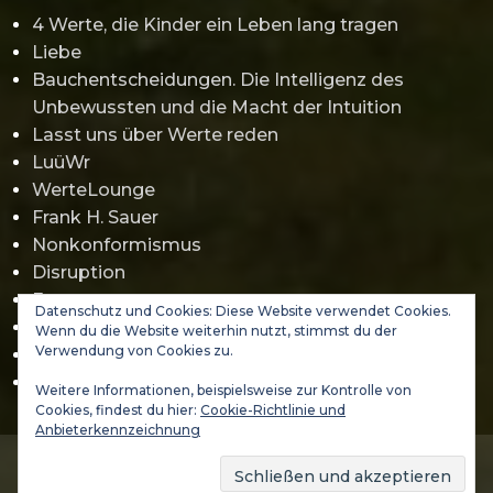
4 Werte, die Kinder ein Leben lang tragen
Liebe
Bauchentscheidungen. Die Intelligenz des
Unbewussten und die Macht der Intuition
Lasst uns über Werte reden
LuüWr
WerteLounge
Frank H. Sauer
Nonkonformismus
Disruption
Erwartungsmanagement
Datenschutz und Cookies: Diese Website verwendet Cookies.
Gamification
Wenn du die Website weiterhin nutzt, stimmst du der
Verwendung von Cookies zu.
Jürgen Klopp
Abraham Maslow
Weitere Informationen, beispielsweise zur Kontrolle von
Cookies, findest du hier:
Cookie-Richtlinie und
Anbieterkennzeichnung
(C) 2021-2026 DA VINCI 3000 GmbH - WERTELAND & VALUES
ACADEMY