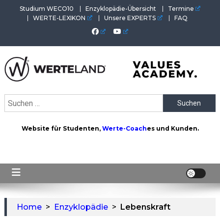
Skip
Studium WECO10
Enzyklopädie-Übersicht
Termine
to
WERTE-LEXIKON
Unsere EXPERTS
FAQ
content
WERTEAKADEMIE
Alles aus der Welt der Werte. Aktuelles von der Werte-
Suchen
Akademie. Wertvolles für Werte-Coaches.
nach:
Website für Studenten,
Werte-Coach
es und Kunden.
Home
>
Enzyklopädie
>
Lebenskraft