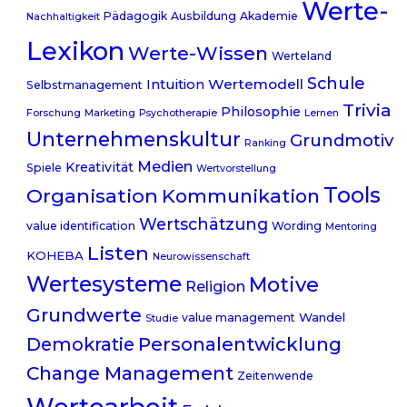
Werte-
Pädagogik
Ausbildung
Akademie
Nachhaltigkeit
Lexikon
Werte-Wissen
Werteland
Schule
Wertemodell
Intuition
Selbstmanagement
Trivia
Philosophie
Forschung
Marketing
Psychotherapie
Lernen
Unternehmenskultur
Grundmotiv
Ranking
Medien
Kreativität
Spiele
Wertvorstellung
Tools
Organisation
Kommunikation
Wertschätzung
value identification
Wording
Mentoring
Listen
KOHEBA
Neurowissenschaft
Wertesysteme
Motive
Religion
Grundwerte
Wandel
value management
Studie
Personalentwicklung
Demokratie
Change Management
Zeitenwende