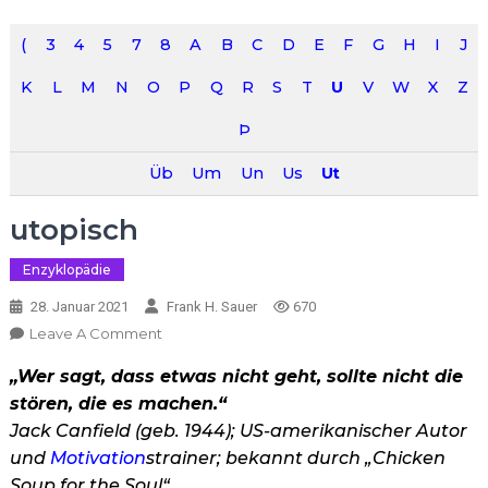
(
3
4
5
7
8
A
B
C
D
E
F
G
H
I
J
K
L
M
N
O
P
Q
R
S
T
U
V
W
X
Z
Þ
Üb
Um
Un
Us
Ut
utopisch
Enzyklopädie
28. Januar 2021
Frank H. Sauer
670
On
Leave A Comment
Utopisch
„Wer sagt, dass etwas nicht geht, sollte nicht die
stören, die es machen.“
Jack Canfield (geb. 1944); US-amerikanischer Autor
und
Motivation
strainer; bekannt durch „Chicken
Soup for the Soul“