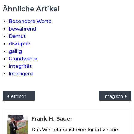
Ähnliche Artikel
Besondere Werte
bewahrend
Demut
disruptiv
gallig
Grundwerte
Integrität
Intelligenz
Beitragsnavigation
ethisch
magisch
Frank H. Sauer
Das Werteland ist eine Initiative, die