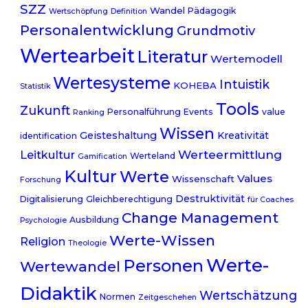
SZZ
Wandel
Pädagogik
Wertschöpfung
Definition
Personalentwicklung
Grundmotiv
Wertearbeit
Literatur
Wertemodell
Wertesysteme
Intuistik
KOHEBA
Statistik
Tools
Zukunft
Personalführung
Events
value
Ranking
Wissen
Geisteshaltung
Kreativität
identification
Werteermittlung
Leitkultur
Werteland
Gamification
Kultur
Werte
Values
Wissenschaft
Forschung
Destruktivität
Digitalisierung
Gleichberechtigung
für Coaches
Change Management
Ausbildung
Psychologie
Werte-Wissen
Religion
Theologie
Werte-
Personen
Wertewandel
Didaktik
Wertschätzung
Normen
Zeitgeschehen