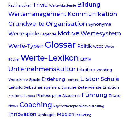
Trivia
Bildung
Nachhaltigkeit
Werte-Akademie
Kommunikation
Wertemanagement
Organisation
Grundwerte
Synonyme
Motive
Wertesystem
Wertespiele
Legende
Glossar
Werte-Typen
Politik
WECO
Werte-
Werte-Lexikon
Ethik
Bücher
Unternehmenskultur
Intuition
Wording
Listen
Schule
Erziehung
Wertekrise
Spiele
Termine
Leitbild
Emotion
Selbstmanagement
Sprache
Zeitenwende
Führung
Philosophie
Zitate
Akademie
Zeitgeist
Europa
Coaching
News
Psychotherapie
Wertvorstellung
Innovation
Medien
Umfragen
Marketing