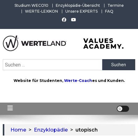
Skip
Studium WECO10
Enzyklopädie-Übersicht
Termine
to
WERTE-LEXIKON
Unsere EXPERTS
FAQ
content
WERTEAKADEMIE
Alles aus der Welt der Werte. Aktuelles von der Werte-
Suchen
Akademie. Wertvolles für Werte-Coaches.
nach:
Website für Studenten,
Werte-Coach
es und Kunden.
Home
>
Enzyklopädie
>
utopisch