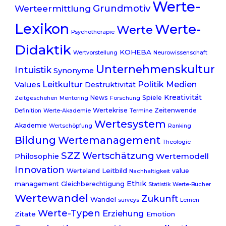
Werte-
Grundmotiv
Werteermittlung
Lexikon
Werte-
Werte
Psychotherapie
Didaktik
KOHEBA
Wertvorstellung
Neurowissenschaft
Unternehmenskultur
Intuistik
Synonyme
Leitkultur
Politik
Medien
Values
Destruktivität
Kreativität
News
Spiele
Zeitgeschehen
Mentoring
Forschung
Wertekrise
Zeitenwende
Definition
Werte-Akademie
Termine
Wertesystem
Akademie
Wertschöpfung
Ranking
Bildung
Wertemanagement
Theologie
SZZ
Wertschätzung
Wertemodell
Philosophie
Innovation
Leitbild
Werteland
value
Nachhaltigkeit
Ethik
management
Gleichberechtigung
Statistik
Werte-Bücher
Wertewandel
Zukunft
Wandel
surveys
Lernen
Werte-Typen
Erziehung
Zitate
Emotion