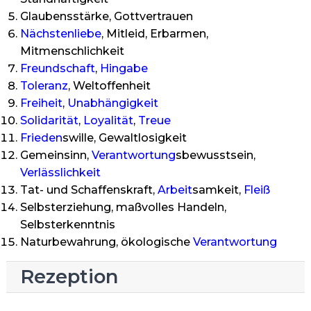
Glaubensstärke, Gottvertrauen
Nächstenliebe
, Mitleid, Erbarmen,
Mitmenschlichkeit
Freundschaft
,
Hingabe
Toleranz
, Weltoffenheit
Freiheit
,
Unabhängigkeit
Solidarität
,
Loyalität
,
Treue
Frieden
swille, Gewaltlosigkeit
Gemeinsinn,
Verantwortung
sbewusstsein,
Verlässlichkeit
Tat- und Schaffenskraft,
Arbeit
samkeit,
Fleiß
Selbsterziehung, maßvolles Handeln,
Selbsterkenntnis
Naturbewahrung, ökologische
Verantwortung
Rezeption