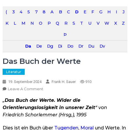
(
3
4
5
7
8
A
B
C
D
E
F
G
H
I
J
K
L
M
N
O
P
Q
R
S
T
U
V
W
X
Z
Þ
Da
De
Dg
Di
Do
Dr
Du
Dv
Das Buch der Werte
Literatur
19. September 2024
Frank H. Sauer
910
On
Leave A Comment
Das
„
Das Buch der Werte. Wider die
Buch
Der
Orientierungslosigkeit in unserer Zeit
“ von
Werte
Friedrich Schorlemmer (Hrsg,), 1995
Dies ist ein Buch über
Tugenden
,
Moral
und Werte. In