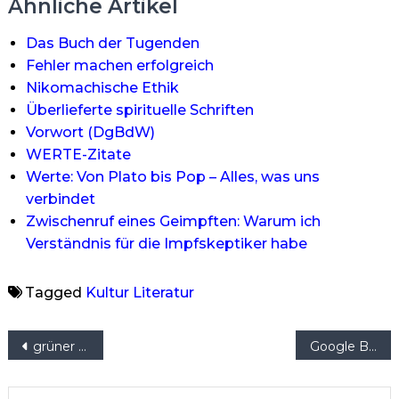
Ähnliche Artikel
Das Buch der Tugenden
Fehler machen erfolgreich
Nikomachische Ethik
Überlieferte spirituelle Schriften
Vorwort (DgBdW)
WERTE-Zitate
Werte: Von Plato bis Pop – Alles, was uns
verbindet
Zwischenruf eines Geimpften: Warum ich
Verständnis für die Impfskeptiker habe
Tagged
Kultur
Literatur
Beitragsnavigation
grüner Tisch
Google Books