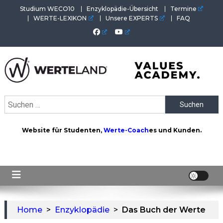
Skip
Studium WECO10
Enzyklopädie-Übersicht
Termine
to
WERTE-LEXIKON
Unsere EXPERTS
FAQ
content
WERTEAKADEMIE
Alles aus der Welt der Werte. Aktuelles von der Werte-
Suchen
Akademie. Wertvolles für Werte-Coaches.
nach:
Website für Studenten,
Werte-Coach
es und Kunden.
Home
>
Enzyklopädie
>
Das Buch der Werte