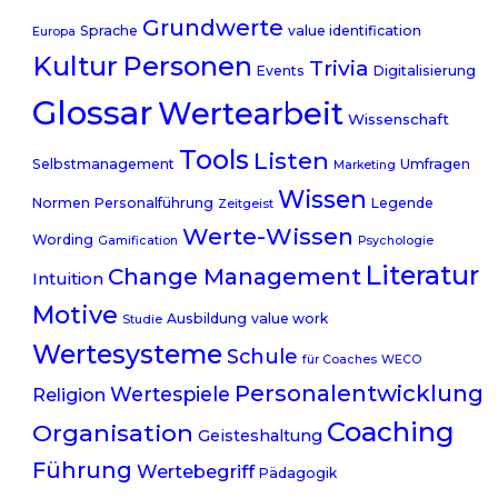
Grundwerte
Sprache
value identification
Europa
Kultur
Personen
Trivia
Events
Digitalisierung
Glossar
Wertearbeit
Wissenschaft
Tools
Listen
Selbstmanagement
Umfragen
Marketing
Wissen
Normen
Personalführung
Legende
Zeitgeist
Werte-Wissen
Wording
Gamification
Psychologie
Literatur
Change Management
Intuition
Motive
Ausbildung
value work
Studie
Wertesysteme
Schule
für Coaches
WECO
Personalentwicklung
Wertespiele
Religion
Coaching
Organisation
Geisteshaltung
Führung
Wertebegriff
Pädagogik