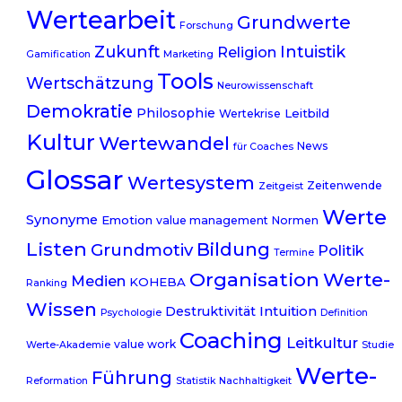
Wertearbeit
Grundwerte
Forschung
Zukunft
Intuistik
Religion
Gamification
Marketing
Tools
Wertschätzung
Neurowissenschaft
Demokratie
Philosophie
Leitbild
Wertekrise
Kultur
Wertewandel
News
für Coaches
Glossar
Wertesystem
Zeitenwende
Zeitgeist
Werte
Synonyme
Emotion
value management
Normen
Listen
Bildung
Grundmotiv
Politik
Termine
Organisation
Werte-
Medien
KOHEBA
Ranking
Wissen
Destruktivität
Intuition
Psychologie
Definition
Coaching
Leitkultur
value work
Werte-Akademie
Studie
Werte-
Führung
Reformation
Statistik
Nachhaltigkeit