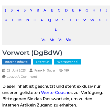
(
3
4
5
7
8
A
B
C
D
E
F
G
H
I
J
K
L
M
N
O
P
Q
R
S
T
U
V
W
X
Z
Þ
Va
Ve
Vi
Vo
Vorwort (DgBdW)
Interne Inhalte
Literatur
Wertewandel
23. Juni 2023
Frank H. Sauer
489
On
Leave A Comment
Vorwort
Dieser Inhalt ist geschützt und steht exklusiv nur
(DgBdW)
unseren gelisteten
Werte-Coach
es zur Verfügung.
Bitte geben Sie das Passwort ein, um zu den
internen Artikeln Zugang zu erhalten.