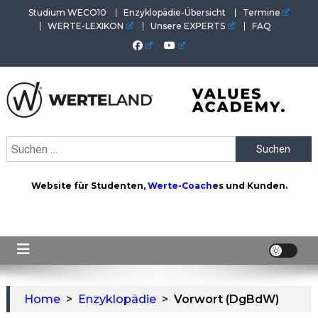
Skip
Studium WECO10
Enzyklopädie-Übersicht
Termine
to
WERTE-LEXIKON
Unsere EXPERTS
FAQ
content
WERTEAKADEMIE
Alles aus der Welt der Werte. Aktuelles von der Werte-
Suchen
Akademie. Wertvolles für Werte-Coaches.
nach:
Website für Studenten,
Werte-Coach
es und Kunden.
Home
>
Enzyklopädie
>
Vorwort (DgBdW)