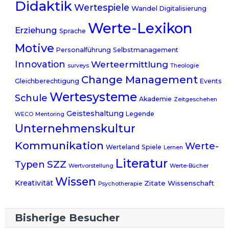
Didaktik
Wertespiele
Wandel
Digitalisierung
Werte-Lexikon
Erziehung
Sprache
Motive
Personalführung
Selbstmanagement
Innovation
Werteermittlung
surveys
Theologie
Change Management
Gleichberechtigung
Events
Wertesysteme
Schule
Akademie
Zeitgeschehen
Geisteshaltung
Legende
WECO
Mentoring
Unternehmenskultur
Kommunikation
Werte-
Werteland
Spiele
Lernen
Literatur
SZZ
Typen
Wertvorstellung
Werte-Bücher
Wissen
Kreativität
Zitate
Wissenschaft
Psychotherapie
Bisherige Besucher