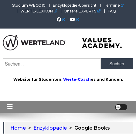
Skip
Studium WECO10
Enzyklopädie-Übersicht
Termine
to
WERTE-LEXIKON
Unsere EXPERTS
FAQ
content
WERTEAKADEMIE
Alles aus der Welt der Werte. Aktuelles von der Werte-
Suchen
Akademie. Wertvolles für Werte-Coaches.
nach:
Website für Studenten,
Werte-Coach
es und Kunden.
Home
>
Enzyklopädie
>
Google Books