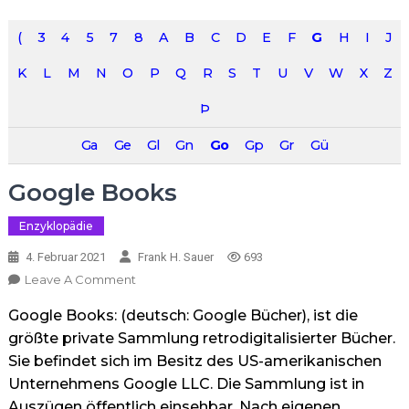
(
3
4
5
7
8
A
B
C
D
E
F
G
H
I
J
K
L
M
N
O
P
Q
R
S
T
U
V
W
X
Z
Þ
Ga
Ge
Gl
Gn
Go
Gp
Gr
Gü
Google Books
Enzyklopädie
4. Februar 2021
Frank H. Sauer
693
On
Leave A Comment
Google
Google Books: (deutsch: Google Bücher), ist die
Books
größte private Sammlung retrodigitalisierter Bücher.
Sie befindet sich im Besitz des US-amerikanischen
Unternehmens Google LLC. Die Sammlung ist in
Auszügen öffentlich einsehbar. Nach eigenen