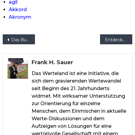
agil
Akkord
Akronym
Beitragsnavigation
Das Buch der Werte
Entdeckungen der Wertewelt
Frank H. Sauer
Das Werteland ist eine Initiative, die
sich dem gravierenden Wertewandel
seit Beginn des 21. Jahrhunderts
widmet. Mit wirksamer Unterstützung
zur Orientierung für einzelne
Menschen, dem Einmischen in aktuelle
Werte-Diskussionen und dem
Aufzeigen von Lösungen für eine
wert(e)volle Gesellschaft mit einem