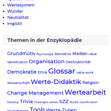
Wertesystem
Wunder
Neutralität
implizit
Themen in der Enzyklopädie
Grundmotiv
Medien
Wertekrise
value
Psychologie
Organisation
Destruktivität
identification
Glossar
Demokratie
Ethik
value work
Werte-Didaktik
Religion
Wissenschaft
Wertearbeit
Change Management
Trivia
SZZ
Ranking
Theologie
Lernen
Studie
Gamification
Tools
Werte-Typen
Psychotherapie