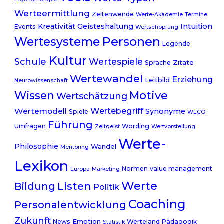
Werteermittlung
Zeitenwende
Werte-Akademie
Termine
Kreativität
Geisteshaltung
Intuition
Events
Wertschöpfung
Personen
Wertesysteme
Legende
Kultur
Schule
Wertespiele
Zitate
Sprache
Wertewandel
Erziehung
Leitbild
Neurowissenschaft
Wissen
Motive
Wertschätzung
Wertebegriff
Wertemodell
Synonyme
Spiele
WECO
Führung
Umfragen
Wording
Zeitgeist
Wertvorstellung
Werte-
Philosophie
Wandel
Mentoring
Lexikon
Normen
value management
Europa
Marketing
Werte
Listen
Bildung
Politik
Coaching
Personalentwicklung
Zukunft
Emotion
News
Werteland
Pädagogik
Statistik