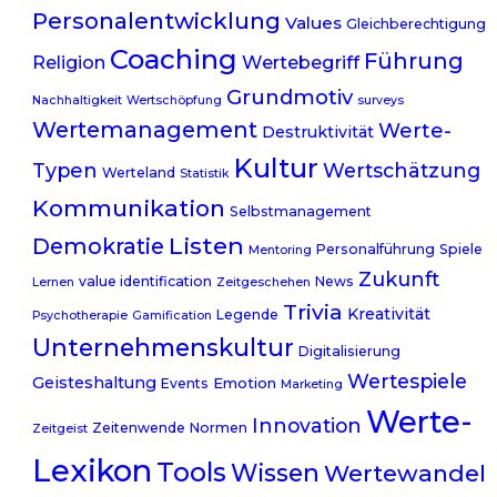
Personalentwicklung
Values
Gleichberechtigung
Coaching
Führung
Wertebegriff
Religion
Grundmotiv
Nachhaltigkeit
Wertschöpfung
surveys
Wertemanagement
Werte-
Destruktivität
Kultur
Typen
Wertschätzung
Werteland
Statistik
Kommunikation
Selbstmanagement
Listen
Demokratie
Personalführung
Spiele
Mentoring
Zukunft
value identification
News
Lernen
Zeitgeschehen
Trivia
Kreativität
Legende
Psychotherapie
Gamification
Unternehmenskultur
Digitalisierung
Wertespiele
Geisteshaltung
Emotion
Events
Marketing
Werte-
Innovation
Zeitenwende
Normen
Zeitgeist
Lexikon
Tools
Wissen
Wertewandel