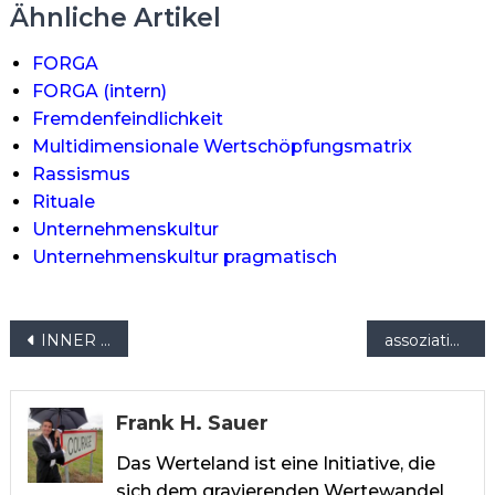
Ähnliche Artikel
FORGA
FORGA (intern)
Fremdenfeindlichkeit
Multidimensionale Wertschöpfungsmatrix
Rassismus
Rituale
Unternehmenskultur
Unternehmenskultur pragmatisch
Beitragsnavigation
INNER GAME COACHING
assoziativ
Frank H. Sauer
Das Werteland ist eine Initiative, die
sich dem gravierenden Wertewandel