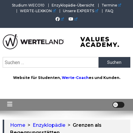
Skip
Studium WECO10
Enzyklopädie-Übersicht
Termine
to
WERTE-LEXIKON
Unsere EXPERTS
FAQ
content
WERTEAKADEMIE
Alles aus der Welt der Werte. Aktuelles von der Werte-
Suchen
Akademie. Wertvolles für Werte-Coaches.
nach:
Website für Studenten,
Werte-Coach
es und Kunden.
Home
>
Enzyklopädie
>
Grenzen als
Begegnungsstätten