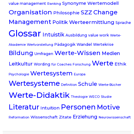
Wertemodell
Synonyme
value management
Ranking
Organisation
Change
SZZ
Philosophie
Management
Werteermittlung
Politik
Sprache
Glossar
Intuistik
Ausbildung
value work
Werte-
Wandel
Pädagogik
Wertekrise
Akademie
Wertvorstellung
Werte-Wissen
Bildung
Medien
Umfragen
Werte
Leitkultur
Ethik
Wording
für Coaches
Forschung
Wertesystem
Psychologie
Europa
Wertesysteme
Schule
Definition
Werte-Bücher
Werte-Didaktik
Theologie
WECO
Studie
Literatur
Personen
Motive
Intuition
Erziehung
Wissenschaft
Zitate
Reformation
Neurowissenschaft