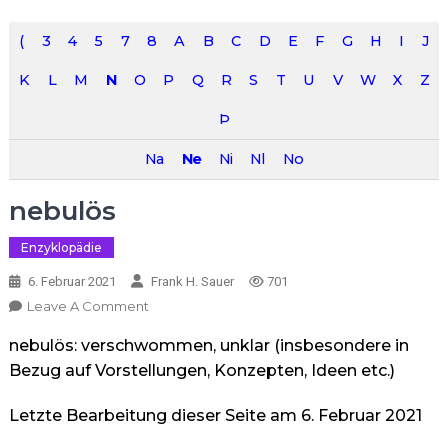
(
3
4
5
7
8
A
B
C
D
E
F
G
H
I
J
K
L
M
N
O
P
Q
R
S
T
U
V
W
X
Z
Þ
Na
Ne
Ni
Nl
No
nebulös
Enzyklopädie
6. Februar 2021
Frank H. Sauer
701
On
Leave A Comment
Nebulös
nebulös: verschwommen, unklar (insbesondere in
Bezug auf Vorstellungen, Konzepten, Ideen etc.)
Letzte Bearbeitung dieser Seite am 6. Februar 2021