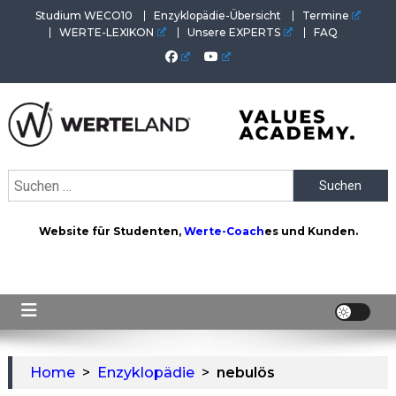
Skip
Studium WECO10
Enzyklopädie-Übersicht
Termine
to
WERTE-LEXIKON
Unsere EXPERTS
FAQ
content
WERTEAKADEMIE
Alles aus der Welt der Werte. Aktuelles von der Werte-
Suchen
Akademie. Wertvolles für Werte-Coaches.
nach:
Website für Studenten,
Werte-Coach
es und Kunden.
Home
>
Enzyklopädie
>
nebulös