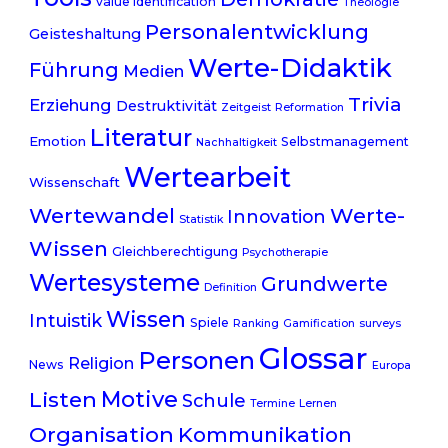
value identification
Theologie
Personalentwicklung
Geisteshaltung
Werte-Didaktik
Führung
Medien
Trivia
Erziehung
Destruktivität
Zeitgeist
Reformation
Literatur
Emotion
Selbstmanagement
Nachhaltigkeit
Wertearbeit
Wissenschaft
Wertewandel
Werte-
Innovation
Statistik
Wissen
Gleichberechtigung
Psychotherapie
Wertesysteme
Grundwerte
Definition
Wissen
Intuistik
Spiele
Ranking
Gamification
surveys
Glossar
Personen
Religion
News
Europa
Listen
Motive
Schule
Termine
Lernen
Organisation
Kommunikation