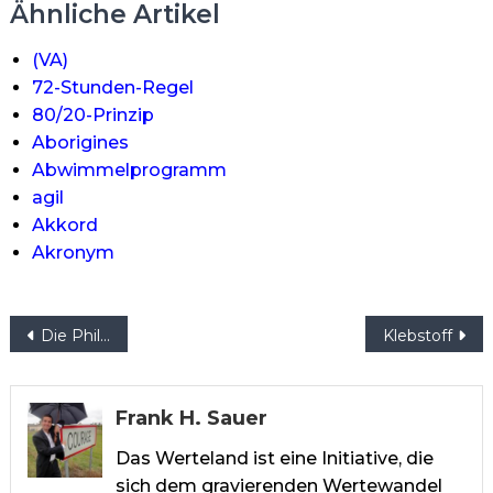
Ähnliche Artikel
(VA)
72-Stunden-Regel
80/20-Prinzip
Aborigines
Abwimmelprogramm
agil
Akkord
Akronym
Beitragsnavigation
Die Philosophie vom richtigen Tun
Klebstoff
Frank H. Sauer
Das Werteland ist eine Initiative, die
sich dem gravierenden Wertewandel