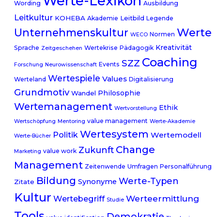
Werte-Lexikon
Wording
Ausbildung
Leitkultur
KOHEBA
Leitbild
Akademie
Legende
Werte
Unternehmenskultur
Normen
WECO
Kreativität
Sprache
Wertekrise
Pädagogik
Zeitgeschehen
Coaching
SZZ
Events
Forschung
Neurowissenschaft
Wertespiele
Values
Werteland
Digitalisierung
Grundmotiv
Philosophie
Wandel
Wertemanagement
Ethik
Wertvorstellung
value management
Wertschöpfung
Mentoring
Werte-Akademie
Wertesystem
Politik
Wertemodell
Werte-Bücher
Change
Zukunft
value work
Marketing
Management
Zeitenwende
Umfragen
Personalführung
Bildung
Werte-Typen
Synonyme
Zitate
Kultur
Werteermittlung
Wertebegriff
Studie
Tools
Demokratie