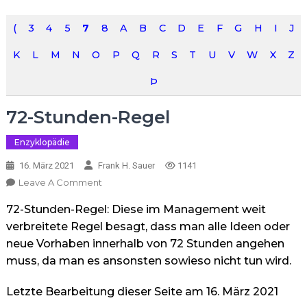
(
3
4
5
7
8
A
B
C
D
E
F
G
H
I
J
K
L
M
N
O
P
Q
R
S
T
U
V
W
X
Z
Þ
72-Stunden-Regel
Enzyklopädie
16. März 2021
Frank H. Sauer
1141
On
Leave A Comment
72-
72-Stunden-Regel: Diese im Management weit
Stunden-
Regel
verbreitete Regel besagt, dass man alle Ideen oder
neue Vorhaben innerhalb von 72 Stunden angehen
muss, da man es ansonsten sowieso nicht tun wird.
Letzte Bearbeitung dieser Seite am 16. März 2021