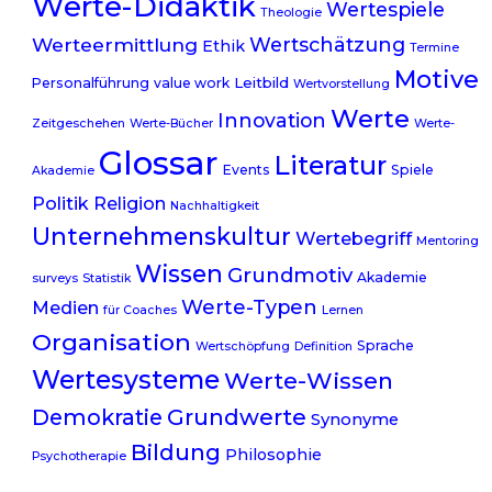
Werte-Didaktik
Wertespiele
Theologie
Werteermittlung
Wertschätzung
Ethik
Termine
Motive
Leitbild
Personalführung
value work
Wertvorstellung
Werte
Innovation
Zeitgeschehen
Werte-Bücher
Werte-
Glossar
Literatur
Events
Spiele
Akademie
Politik
Religion
Nachhaltigkeit
Unternehmenskultur
Wertebegriff
Mentoring
Wissen
Grundmotiv
Akademie
surveys
Statistik
Werte-Typen
Medien
für Coaches
Lernen
Organisation
Sprache
Wertschöpfung
Definition
Wertesysteme
Werte-Wissen
Demokratie
Grundwerte
Synonyme
Bildung
Philosophie
Psychotherapie