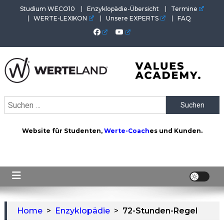
Skip
Studium WECO10
Enzyklopädie-Übersicht
Termine
to
WERTE-LEXIKON
Unsere EXPERTS
FAQ
content
WERTEAKADEMIE
Alles aus der Welt der Werte. Aktuelles von der Werte-
Suchen
Akademie. Wertvolles für Werte-Coaches.
nach:
Website für Studenten,
Werte-Coach
es und Kunden.
Home
>
Enzyklopädie
>
72-Stunden-Regel