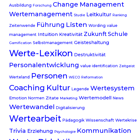
Change Management
Ausbildung
Forschung
Wertemanagement
Leitkultur
Studie
Ranking
Listen
Führung
Zeitenwende
Wording
value
Zukunft
Schule
Intuition
Kreativität
management
Geisteshaltung
Selbstmanagement
Gamification
Werte-Lexikon
Destruktivität
Personalentwicklung
value identification
Zeitgeist
Personen
Werteland
WECO
Reformation
Coaching
Kultur
Wertesystem
Legende
Wertemodell
Emotion
Zitate
Normen
News
Marketing
Wertewandel
Digitalisierung
Wertearbeit
Wissenschaft
Pädagogik
Wertekrise
Kommunikation
Trivia
Erziehung
Psychologie