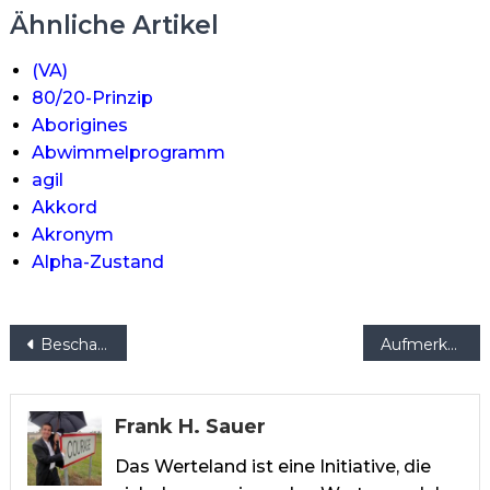
Ähnliche Artikel
(VA)
80/20-Prinzip
Aborigines
Abwimmelprogramm
agil
Akkord
Akronym
Alpha-Zustand
Beitragsnavigation
Beschaffenheit von Zielen
Aufmerksamkeitseinheit
Frank H. Sauer
Das Werteland ist eine Initiative, die