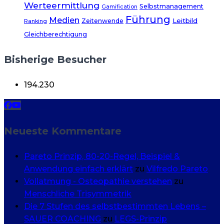
Werteermittlung
Selbstmanagement
Gamification
Führung
Medien
Leitbild
Zeitenwende
Ranking
Gleichberechtigung
Bisherige Besucher
194.230
Neueste Kommentare
Pareto Prinzip, 80-20-Regel, Beispiel &
Anwendung einfach erklärt
zu
Vilfredo Pareto
Vollatmung - Osteopathie verstehen
zu
Menschliche Trisymmetrik
Die 7 Stufen des selbstbestimmten Lebens –
SAUER COACHING
zu
LEGS-Prinzip