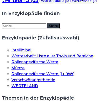
Werteland
(63)
Wertespiele
(15)
Wertewandel
(7)
In Enzyklopädie finden
Suche
Suche
Enzyklopädie (Zufallsauswahl)
intelligibel
Wertearbeit: Liste aller Tools und Bereiche
Rollenspezifische Werte
Münze
Rollenspezifische Werte (LuüWr)
Verschwörungstheorie
WERTELAND
Themen in der Enzyklopädie