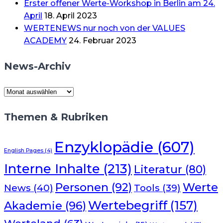
Erster offener Werte-Workshop in Berlin am 24.
April
18. April 2023
WERTENEWS nur noch von der VALUES
ACADEMY
24. Februar 2023
News-Archiv
News-
Archiv
Themen & Rubriken
Enzyklopädie
(607)
English Pages
(4)
Interne Inhalte
(213)
Literatur
(80)
Werte
Personen
(92)
News
(40)
Tools
(39)
Wertebegriff
(157)
Akademie
(96)