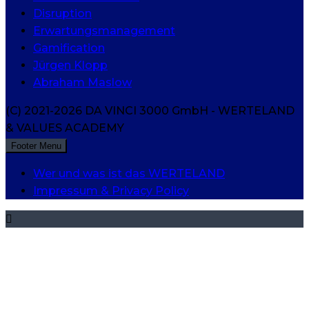
Disruption
Erwartungsmanagement
Gamification
Jürgen Klopp
Abraham Maslow
(C) 2021-2026 DA VINCI 3000 GmbH - WERTELAND
& VALUES ACADEMY
Footer Menu
Wer und was ist das WERTELAND
Impressum & Privacy Policy