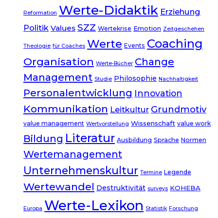
Werte-Didaktik
Erziehung
Reformation
SZZ
Politik
Values
Emotion
Wertekrise
Zeitgeschehen
Coaching
Werte
Events
Theologie
für Coaches
Organisation
Change
Werte-Bücher
Management
Philosophie
Studie
Nachhaltigkeit
Personalentwicklung
Innovation
Kommunikation
Grundmotiv
Leitkultur
Wissenschaft
value management
value work
Wertvorstellung
Literatur
Bildung
Ausbildung
Sprache
Normen
Wertemanagement
Unternehmenskultur
Legende
Termine
Wertewandel
Destruktivität
KOHEBA
surveys
Werte-Lexikon
Europa
Statistik
Forschung