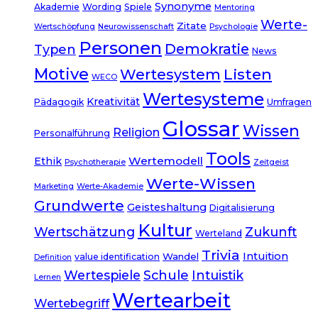
Synonyme
Akademie
Wording
Spiele
Mentoring
Werte-
Zitate
Wertschöpfung
Neurowissenschaft
Psychologie
Personen
Demokratie
Typen
News
Motive
Listen
Wertesystem
WECO
Wertesysteme
Kreativität
Pädagogik
Umfragen
Glossar
Wissen
Religion
Personalführung
Tools
Wertemodell
Ethik
Psychotherapie
Zeitgeist
Werte-Wissen
Marketing
Werte-Akademie
Grundwerte
Geisteshaltung
Digitalisierung
Kultur
Wertschätzung
Zukunft
Werteland
Trivia
Intuition
Wandel
value identification
Definition
Wertespiele
Schule
Intuistik
Lernen
Wertearbeit
Wertebegriff