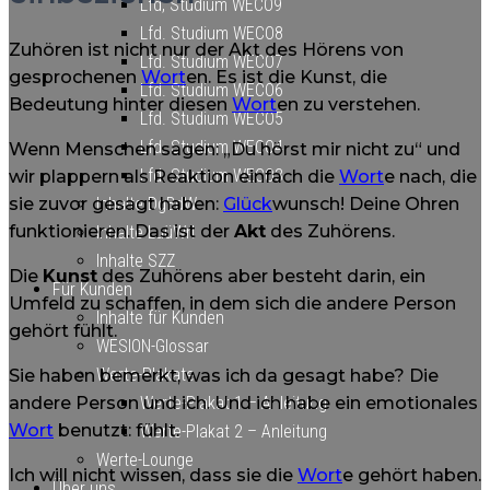
Lfd, Studium WECO9
Lfd. Studium WECO8
Zuhören ist nicht nur der Akt des Hörens von
Lfd. Studium WECO7
gesprochenen
Wort
en. Es ist die Kunst, die
Lfd. Studium WECO6
Bedeutung hinter diesen
Wort
en zu verstehen.
Lfd. Studium WECO5
Lfd. Studium WECO4
Wenn Menschen sagen: „Du hörst mir nicht zu“ und
Lfd. Studium WECO3
wir plappern als Reaktion einfach die
Wort
e nach, die
sie zuvor gesagt haben:
Glück
wunsch! Deine Ohren
Inhalte DgBdW
funktionieren. Das ist der
Akt
des Zuhörens.
Inhalte LuüWr!
Inhalte SZZ
Die
Kunst
des Zuhörens aber besteht darin, ein
Für Kunden
Umfeld zu schaffen, in dem sich die andere Person
Inhalte für Kunden
gehört fühlt.
WESION-Glossar
Werte-Plakate
Sie haben bemerkt, was ich da gesagt habe? Die
andere Person und ich. Und ich habe ein emotionales
Werte-Plakat 1 – Anleitung
Wort
benutzt: fühlt.
Werte-Plakat 2 – Anleitung
Werte-Lounge
Ich will nicht wissen, dass sie die
Wort
e gehört haben.
Über uns