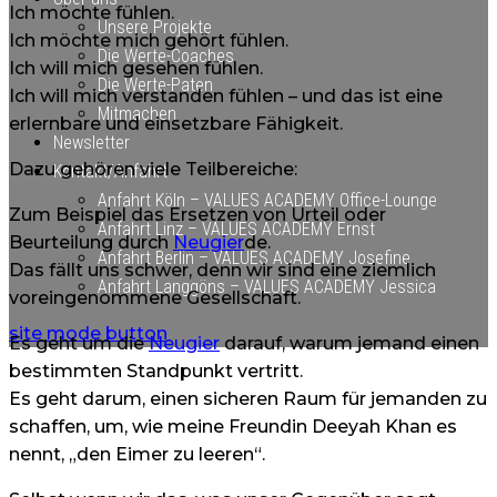
Ich möchte fühlen.
Unsere Projekte
Ich möchte mich gehört fühlen.
Die Werte-Coaches
Ich will mich gesehen fühlen.
Die Werte-Paten
Ich will mich verstanden fühlen – und das ist eine
Mitmachen
erlernbare und einsetzbare Fähigkeit.
Newsletter
Dazu gehören viele Teilbereiche:
Kontakt/Anfahrt
Anfahrt Köln – VALUES ACADEMY Office-Lounge
Zum Beispiel das Ersetzen von Urteil oder
Anfahrt Linz – VALUES ACADEMY Ernst
Beurteilung durch
Neugier
de.
Anfahrt Berlin – VALUES ACADEMY Josefine
Das fällt uns schwer, denn wir sind eine ziemlich
Anfahrt Langgöns – VALUES ACADEMY Jessica
voreingenommene Gesellschaft.
site mode button
Es geht um die
Neugier
darauf, warum jemand einen
bestimmten Standpunkt vertritt.
Es geht darum, einen sicheren Raum für jemanden zu
schaffen, um, wie meine Freundin Deeyah Khan es
nennt, „den Eimer zu leeren“.