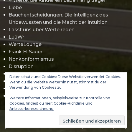
4 Werte, die Kinder ein Leben lang tragen
Liebe
Bauchentscheidungen. Die Intelligenz des
Unbewussten und die Macht der Intuition
Lasst uns über Werte reden
LuüWr
WerteLounge
Frank H. Sauer
Nonkonformismus
Disruption
Erwartungsmanagement
Datenschutz und Cookies: Diese Website verwendet Cookies.
Gamification
Wenn du die Website weiterhin nutzt, stimmst du der
Verwendung von Cookies zu.
Jürgen Klopp
Abraham Maslow
Weitere Informationen, beispielsweise zur Kontrolle von
Cookies, findest du hier:
Cookie-Richtlinie und
Anbieterkennzeichnung
(C) 2021-2026 DA VINCI 3000 GmbH - WERTELAND & VALUES
ACADEMY
Wer und was ist das WERTELAND
Impressum & Privacy Policy