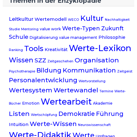
Themen in der Enzyklopädie
Kultur
Leitkultur
Wertemodell
WECO
Nachhaltigkeit
Werte-Typen
Zukunft
value work
Studie
Mentoring
Schule
Philosophie
Digitalisierung
value management
Werte-Lexikon
Tools
Kreativität
Ranking
Wissen
Organisation
SZZ
Zeitgeschehen
Kommunikation
Bildung
Psychotherapie
Zeitgeist
Personalentwicklung
Wertvorstellung
Wertewandel
Wertesystem
Termine
Werte-
Wertearbeit
Emotion
Akademie
Bücher
Listen
Demokratie
Führung
Wertschöpfung
Werte-Wissen
Intuition
Neurowissenschaft
Werte-Didaktik
Werte
Umfragen