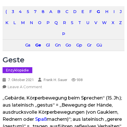
(
3
4
5
7
8
A
B
C
D
E
F
G
H
I
J
K
L
M
N
O
P
Q
R
S
T
U
V
W
X
Z
Þ
Ga
Ge
Gl
Gn
Go
Gp
Gr
Gü
Geste
Enzyklopädie
7. Oktober 2021
Frank H. Sauer
938
On
Leave A Comment
Geste
„Gebärde, Körperbewegung beim Sprechen“ (15. Jh.);
aus lateinisch „gestus“ = „Bewegung der Hände,
ausdrucksvolle Körperbewegungen (von Gauklern,
Rednern oder
Spaß
machern)“; aus lateinisch „gerere
(gestum)“ = „tragen, ausführen, reflexives Verhalten“