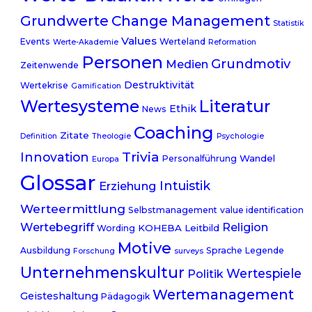
Change Management
Grundwerte
Statistik
Values
Events
Werteland
Werte-Akademie
Reformation
Personen
Grundmotiv
Medien
Zeitenwende
Destruktivität
Wertekrise
Gamification
Literatur
Wertesysteme
Ethik
News
Coaching
Zitate
Definition
Theologie
Psychologie
Trivia
Innovation
Wandel
Personalführung
Europa
Glossar
Intuistik
Erziehung
Werteermittlung
Selbstmanagement
value identification
Wertebegriff
Religion
KOHEBA
Leitbild
Wording
Motive
Ausbildung
Sprache
Legende
Forschung
surveys
Unternehmenskultur
Wertespiele
Politik
Wertemanagement
Geisteshaltung
Pädagogik