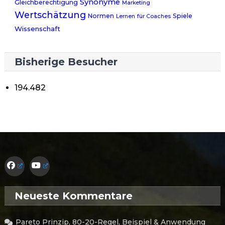
Synonyme
Gleichberechtigung
Marketing
Wertschätzung
Normen
Spiele
Lernen
für Coaches
Wissenschaft
Bisherige Besucher
194.482
Neueste Kommentare
Pareto Prinzip, 80-20-Regel, Beispiel & Anwendung