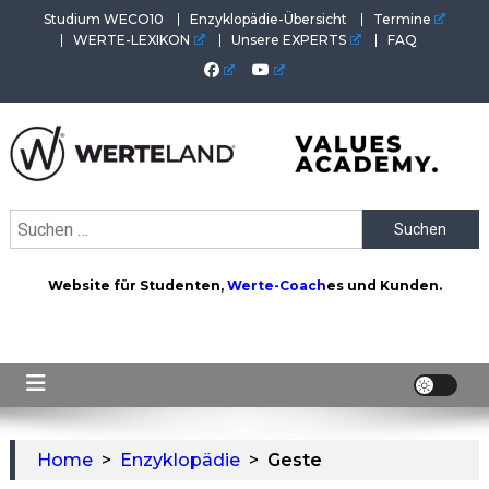
Skip
Studium WECO10
Enzyklopädie-Übersicht
Termine
to
WERTE-LEXIKON
Unsere EXPERTS
FAQ
content
WERTEAKADEMIE
Alles aus der Welt der Werte. Aktuelles von der Werte-
Suchen
Akademie. Wertvolles für Werte-Coaches.
nach:
Website für Studenten,
Werte-Coach
es und Kunden.
Home
>
Enzyklopädie
>
Geste