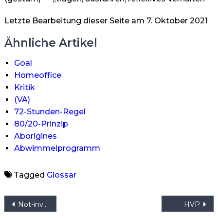
Letzte Bearbeitung dieser Seite am 7. Oktober 2021
Ähnliche Artikel
Goal
Homeoffice
Kritik
(VA)
72-Stunden-Regel
80/20-Prinzip
Aborigines
Abwimmelprogramm
Tagged
Glossar
Beitragsnavigation
Not-invented-here-Syndrom
HVP