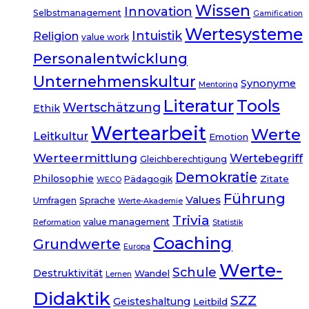
Wissen
Innovation
Selbstmanagement
Gamification
Wertesysteme
Intuistik
Religion
value work
Personalentwicklung
Unternehmenskultur
Synonyme
Mentoring
Literatur
Tools
Wertschätzung
Ethik
Wertearbeit
Werte
Leitkultur
Emotion
Werteermittlung
Wertebegriff
Gleichberechtigung
Demokratie
Philosophie
Zitate
Pädagogik
WECO
Führung
Values
Umfragen
Sprache
Werte-Akademie
Trivia
value management
Reformation
Statistik
Coaching
Grundwerte
Europa
Werte-
Schule
Destruktivität
Wandel
Lernen
Didaktik
SZZ
Geisteshaltung
Leitbild