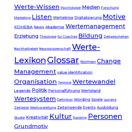
Werte-Wissen
Medien
Psychologie
Forschung
Listen
Motive
Wertekrise
Digitalisierung
Marketing
Wertemanagement
KOHEBA
News
Akademie
Bildung
Erziehung
Theologie
für Coaches
Zeitgeschehen
Werte-
Nachhaltigkeit
Neurowissenschaft
Glossar
Lexikon
Change
Normen
Management
value identification
Organisation
Wertewandel
Termine
Politik
Legende
Personalführung
Werteland
Wertesystem
Wording
Spiele
Definition
surveys
Zeitenwende
Events
Ausbildung
Zeitgeist
Wertvorstellung
Kultur
Personen
Kreativität
Studie
Ranking
Grundmotiv