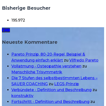
Bisherige Besucher
195.972
Neueste Kommentare
Pareto Prinzip, 80-20-Regel, Beispiel &
Anwendung einfach erklärt
zu
Vilfredo Pareto
Vollatmung - Osteopathie verstehen
zu
Menschliche Trisymmetrik
Die 7 Stufen des selbstbestimmten Lebens –
SAUER COACHING
zu
LEGS-Prinzip
Verbündete - Definition und Beschreibung
zu
konstruktiv
Fortschritt - Definition und Beschreibung
zu