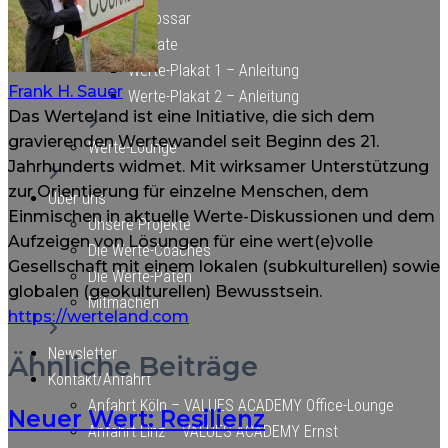
WESION-Glossar
Werte-Plakate
Werte-Plakat 1 – Anleitung
Frank H. Sauer
Werte-Plakat 2 – Anleitung
Das Werteland ist eine Initiative, die sich dem
gravierenden Wertewandel seit Beginn des 21.
Werte-Lounge
Jahrhunderts widmet. Mit wirksamer Unterstützung
zur Orientierung für einzelne Menschen, dem
Über uns
Einmischen in aktuelle Werte-Diskussionen und dem
Unsere Projekte
Aufzeigen von Lösungen für eine wert(e)volle
Die Werte-Coaches
Gesellschaft mit einem lokalen (subkulturellen) sowie
Die Werte-Paten
globalen (geokulturellen) Bewusstsein.
Mitmachen
https://werteland.com
Newsletter
Ähnliche Beiträge
Kontakt/Anfahrt
Anfahrt Köln – VALUES ACADEMY Office-Lounge
Neuer Wert: Resilienz
Anfahrt Linz – VALUES ACADEMY Ernst