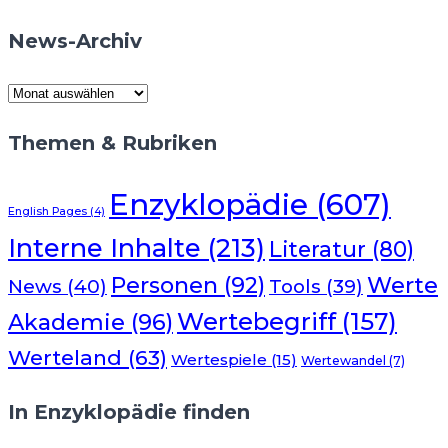
News-Archiv
News-
Archiv
Themen & Rubriken
Enzyklopädie
(607)
English Pages
(4)
Interne Inhalte
(213)
Literatur
(80)
Werte
Personen
(92)
News
(40)
Tools
(39)
Wertebegriff
(157)
Akademie
(96)
Werteland
(63)
Wertespiele
(15)
Wertewandel
(7)
In Enzyklopädie finden