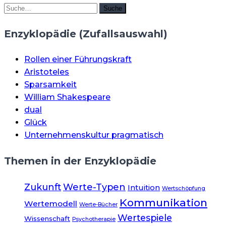
Suche
Suche
Enzyklopädie (Zufallsauswahl)
Rollen einer Führungskraft
Aristoteles
Sparsamkeit
William Shakespeare
dual
Glück
Unternehmenskultur pragmatisch
Themen in der Enzyklopädie
Zukunft
Werte-Typen
Intuition
Wertschöpfung
Kommunikation
Wertemodell
Werte-Bücher
Wertespiele
Wissenschaft
Psychotherapie