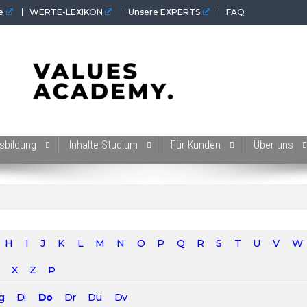
e
WERTE-LEXIKON
Unsere EXPERTS
FAQ
 der Werte-Akademie. Wertvolles für Werte-Coaches.
sbildung
Inhalte Studium
Für Kunden
Über uns
H
I
J
K
L
M
N
O
P
Q
R
S
T
U
V
W
X
Z
Þ
g
Di
Do
Dr
Du
Dv