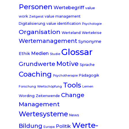
Personen
Wertebegriff
value
work
value management
Zeitgeist
Digitalisierung
value identification
Psychologie
Organisation
Werteland
Wertekrise
Wertemanagement
Synonyme
Glossar
Medien
Ethik
Studie
Motive
Grundwerte
Sprache
Coaching
Pädagogik
Psychotherapie
Tools
Forschung
Wertschöpfung
Lernen
Change
Wording
Zeitenwende
Management
Wertesysteme
News
Werte-
Bildung
Politik
Europa