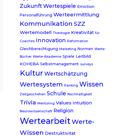
Zukunft
Wertespiele
Emotion
Werteermittlung
Personalführung
Kommunikation
SZZ
Wertemodell
Kreativität
Theologie
für
Innovation
Coaches
Reformation
Gleichberechtigung
Normen
Marketing
Werte-
Leitbild
Spiele
Bücher
Werte-Akademie
KOHEBA
Selbstmanagement
surveys
Kultur
Wertschätzung
Wissen
Wertesystem
Ranking
Schule
Zeitgeschehen
Nachhaltigkeit
Trivia
Values
Intuition
Mentoring
Religion
Neurowissenschaft
Wertearbeit
Werte-
Wissen
Destruktivität