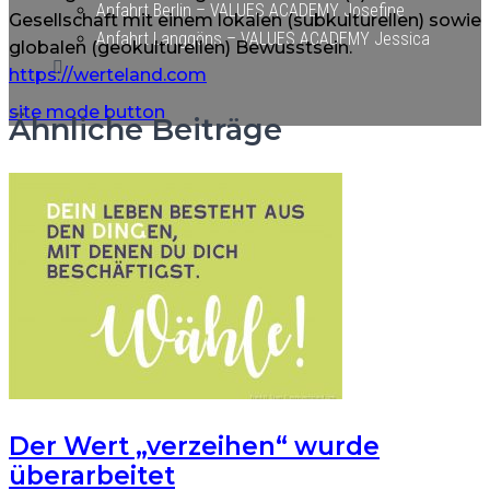
Anfahrt Berlin – VALUES ACADEMY Josefine
Gesellschaft mit einem lokalen (subkulturellen) sowie
Anfahrt Langgöns – VALUES ACADEMY Jessica
globalen (geokulturellen) Bewusstsein.
https://werteland.com
site mode button
Ähnliche Beiträge
Der Wert „verzeihen“ wurde
überarbeitet