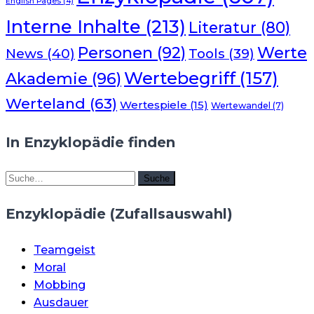
English Pages
(4)
Interne Inhalte
(213)
Literatur
(80)
Werte
Personen
(92)
News
(40)
Tools
(39)
Wertebegriff
(157)
Akademie
(96)
Werteland
(63)
Wertespiele
(15)
Wertewandel
(7)
In Enzyklopädie finden
Suche
Suche
Enzyklopädie (Zufallsauswahl)
Teamgeist
Moral
Mobbing
Ausdauer