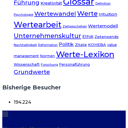
Glossar
Führung
Kreativität
Definition
Werte
Wertewandel
Intuition
Psychologie
Wertearbeit
Wertemodell
Zeitgeschehen
Unternehmenskultur
Ethik
Zeitenwende
Politik
Zitate
KOHEBA
value
Nachhaltigkeit
Reformation
Werte-Lexikon
management
Normen
Wissenschaft
Personalführung
Forschung
Grundwerte
Bisherige Besucher
194.224