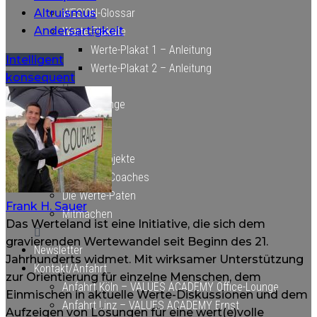
Altruismus
WESION-Glossar
Andersartigkeit
Werte-Plakate
Werte-Plakat 1 – Anleitung
Beitragsnavigation
Intelligent
Werte-Plakat 2 – Anleitung
konsequent
Werte-Lounge
Über uns
Unsere Projekte
Die Werte-Coaches
Die Werte-Paten
Frank H. Sauer
Mitmachen
Das Werteland ist eine Initiative, die sich dem
gravierenden Wertewandel seit Beginn des 21.
Newsletter
Jahrhunderts widmet. Mit wirksamer Unterstützung
Kontakt/Anfahrt
zur Orientierung für einzelne Menschen, dem
Anfahrt Köln – VALUES ACADEMY Office-Lounge
Einmischen in aktuelle Werte-Diskussionen und dem
Anfahrt Linz – VALUES ACADEMY Ernst
Aufzeigen von Lösungen für eine wert(e)volle