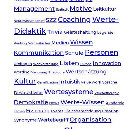
Motive
Management
Leitkultur
Statistik
Werte-
Coaching
SZZ
Neurowissenschaft
Didaktik
Trivia
Geisteshaltung
Legende
Wissen
Medien
Ranking
Werte-Bücher
Personen
Kommunikation
Schule
Listen
Innovation
Umfragen
Wertvorstellung
Europa
Wertschätzung
Wording
Mentoring
Theologie
Kultur
Intuistik
value work
Sprache
Gamification
Wertesysteme
Destruktivität
Psychotherapie
Werte-Wissen
Demokratie
News
Akademie
Erziehung
Emotion
Events
Gleichberechtigung
Lernen
Organisation
Wertebegriff
Synonyme