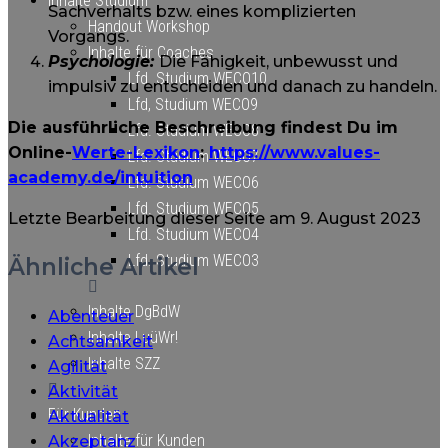
Inhalte Studium
Sachverhalts bzw. eines komplizierten
Handout Workshop
Vorgangs.
Inhalte für Coaches
Psychologie:
Die Fähigkeit, unbewusst und
Lfd. Studium WECO10
impulsiv zu entscheiden und danach zu handeln.
Lfd, Studium WECO9
Die ausführliche Beschreibung findest Du im
Lfd. Studium WECO8
Online-
Werte-Lexikon
:
https://www.values-
Lfd. Studium WECO7
academy.de/intuition
Lfd. Studium WECO6
Lfd. Studium WECO5
Letzte Bearbeitung dieser Seite am 9. August 2023
Lfd. Studium WECO4
Lfd. Studium WECO3
Ähnliche Artikel
Inhalte DgBdW
Abenteuer
Inhalte LuüWr!
Achtsamkeit
Inhalte SZZ
Agilität
Aktivität
Für Kunden
Aktualität
Inhalte für Kunden
Akzeptanz