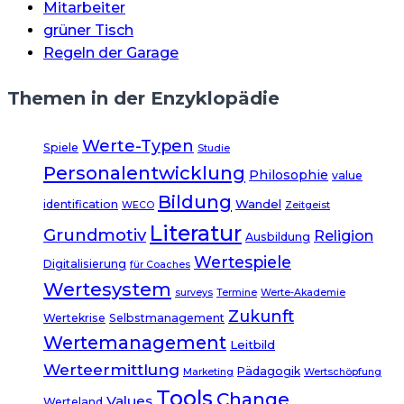
Mitarbeiter
grüner Tisch
Regeln der Garage
Themen in der Enzyklopädie
Werte-Typen
Spiele
Studie
Personalentwicklung
Philosophie
value
Bildung
Wandel
identification
WECO
Zeitgeist
Literatur
Grundmotiv
Religion
Ausbildung
Wertespiele
Digitalisierung
für Coaches
Wertesystem
surveys
Termine
Werte-Akademie
Zukunft
Wertekrise
Selbstmanagement
Wertemanagement
Leitbild
Werteermittlung
Pädagogik
Marketing
Wertschöpfung
Tools
Change
Values
Werteland