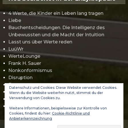
4 Werte, die Kinder ein Leben lang tragen
Liebe
Bauchentscheidungen. Die Intelligenz des
Unbewussten und die Macht der Intuition
Lasst uns über Werte reden
LuüWr
WerteLounge
Frank H. Sauer
Nonkonformismus
Disruption
Erwartungsmanagement
Datenschutz und Cookies: Diese Website verwendet Cookies.
Gamification
Wenn du die Website weiterhin nutzt, stimmst du der
Verwendung von Cookies zu.
Jürgen Klopp
Abraham Maslow
Weitere Informationen, beispielsweise zur Kontrolle von
Cookies, findest du hier:
Cookie-Richtlinie und
Anbieterkennzeichnung
(C) 2021-2026 DA VINCI 3000 GmbH - WERTELAND & VALUES