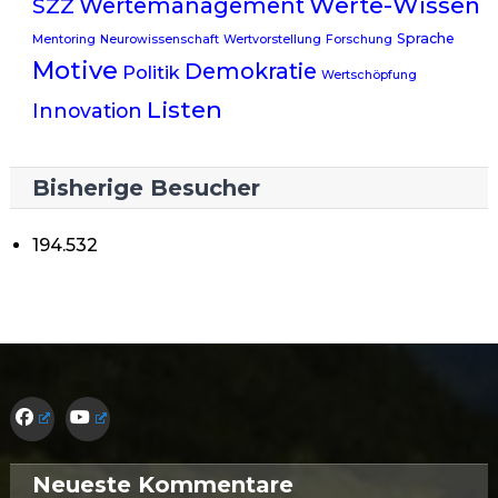
Werte-Wissen
Wertemanagement
SZZ
Sprache
Mentoring
Neurowissenschaft
Wertvorstellung
Forschung
Motive
Demokratie
Politik
Wertschöpfung
Listen
Innovation
Bisherige Besucher
194.532
Neueste Kommentare