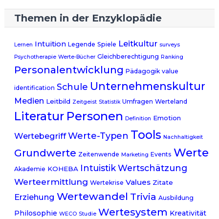
Themen in der Enzyklopädie
Leitkultur
Intuition
Legende
Spiele
Lernen
surveys
Gleichberechtigung
Psychotherapie
Werte-Bücher
Ranking
Personalentwicklung
Pädagogik
value
Unternehmenskultur
Schule
identification
Medien
Leitbild
Umfragen
Werteland
Zeitgeist
Statistik
Literatur
Personen
Emotion
Definition
Tools
Werte-Typen
Wertebegriff
Nachhaltigkeit
Werte
Grundwerte
Zeitenwende
Events
Marketing
Intuistik
Wertschätzung
KOHEBA
Akademie
Werteermittlung
Values
Zitate
Wertekrise
Wertewandel
Trivia
Erziehung
Ausbildung
Wertesystem
Philosophie
Kreativität
WECO
Studie