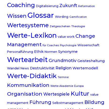
Coaching
Zukunft
Digitalisierung
Reformation
Glossar
Wissen
Wording
Gamification
Wertesysteme
Zeitgeschehen
Theologie
Werte-Lexikon
Change
value work
Management
Wissenschaft
für Coaches
Psychologie
Ethik
Synonyme
Personalführung
Normen
Wertearbeit
Grundmotiv
Geisteshaltung
Religion
Wertemodell
Destruktivität
Wandel
News
Werte-Didaktik
Termine
Kommunikation
Werte-Akademie
Europa
Kultur
Organisation
Wertespiele
value
Führung
Bildung
management
Selbstmanagement