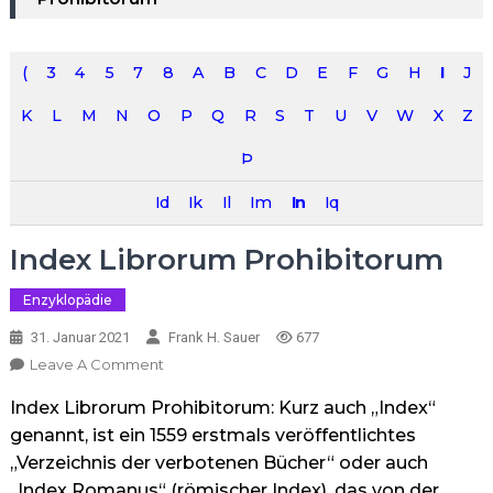
(
3
4
5
7
8
A
B
C
D
E
F
G
H
I
J
K
L
M
N
O
P
Q
R
S
T
U
V
W
X
Z
Þ
Id
Ik
Il
Im
In
Iq
Index Librorum Prohibitorum
Enzyklopädie
31. Januar 2021
Frank H. Sauer
677
On
Leave A Comment
Index
Index Librorum Prohibitorum: Kurz auch „Index“
Librorum
Prohibitorum
genannt, ist ein 1559 erstmals veröffentlichtes
„Verzeichnis der verbotenen Bücher“ oder auch
„Index Romanus“ (römischer Index), das von der