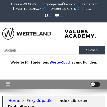
Skip
Studium WECO10
Enzyklopädie-Übersicht
Termine
to
WERTE-LEXIKON
Unsere EXPERTS
FAQ
content
WERTEAKADEMIE
Alles aus der Welt der Werte. Aktuelles von der Werte-
Suchen
Akademie. Wertvolles für Werte-Coaches.
nach:
Website für Studenten,
Werte-Coach
es und Kunden.
Home
>
Enzyklopädie
>
Index Librorum
Prohibitorum