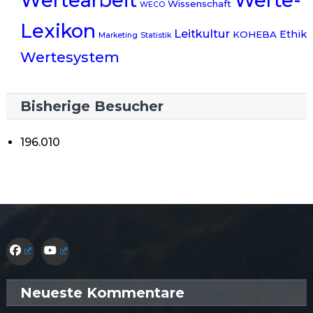
Werte-
Wertearbeit
Wissenschaft
WECO
Lexikon
Leitkultur
Ethik
KOHEBA
Marketing
Statistik
Wertesystem
Bisherige Besucher
196.010
Neueste Kommentare