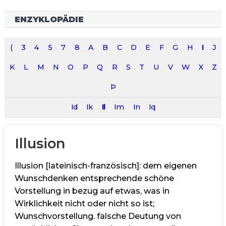
ENZYKLOPÄDIE
(
3
4
5
7
8
A
B
C
D
E
F
G
H
I
J
K
L
M
N
O
P
Q
R
S
T
U
V
W
X
Z
Þ
Id
Ik
Il
Im
In
Iq
Illusion
Illusion [lateinisch-französisch]: dem eigenen
Wunschdenken entsprechende schöne
Vorstellung in bezug auf etwas, was in
Wirklichkeit nicht oder nicht so ist;
Wunschvorstellung. falsche Deutung von