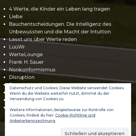
4 Werte, die Kinder ein Leben lang tragen
Liebe
Bauchentscheidungen. Die Intelligenz des
Unbewussten und die Macht der Intuition
Lasst uns über Werte reden
LuüWr
WerteLounge
Frank H. Sauer
Nonkonformismus
Disruption
Erwartungsmanagement
Datenschutz und Cookies: Diese Website verwendet Cookies.
Gamification
Wenn du die Website weiterhin nutzt, stimmst du der
Verwendung von Cookies zu.
Jürgen Klopp
Abraham Maslow
Weitere Informationen, beispielsweise zur Kontrolle von
Cookies, findest du hier:
Cookie-Richtlinie und
Anbieterkennzeichnung
(C) 2021-2026 DA VINCI 3000 GmbH - WERTELAND & VALUES
ACADEMY