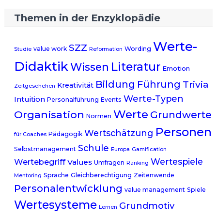
Themen in der Enzyklopädie
Werte-
SZZ
value work
Wording
Studie
Reformation
Didaktik
Literatur
Wissen
Emotion
Bildung
Führung
Trivia
Kreativität
Zeitgeschehen
Werte-Typen
Intuition
Personalführung
Events
Werte
Organisation
Grundwerte
Normen
Personen
Wertschätzung
Pädagogik
für Coaches
Schule
Selbstmanagement
Europa
Gamification
Wertespiele
Wertebegriff
Values
Umfragen
Ranking
Sprache
Gleichberechtigung
Zeitenwende
Mentoring
Personalentwicklung
value management
Spiele
Wertesysteme
Grundmotiv
Lernen