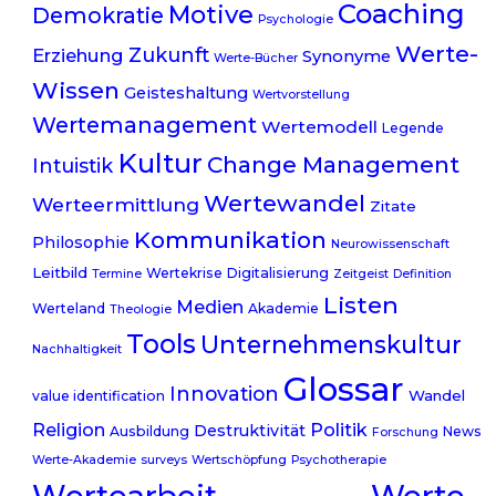
Coaching
Motive
Demokratie
Psychologie
Werte-
Zukunft
Erziehung
Synonyme
Werte-Bücher
Wissen
Geisteshaltung
Wertvorstellung
Wertemanagement
Wertemodell
Legende
Kultur
Change Management
Intuistik
Wertewandel
Werteermittlung
Zitate
Kommunikation
Philosophie
Neurowissenschaft
Leitbild
Wertekrise
Digitalisierung
Termine
Zeitgeist
Definition
Listen
Medien
Werteland
Akademie
Theologie
Tools
Unternehmenskultur
Nachhaltigkeit
Glossar
Innovation
Wandel
value identification
Politik
Religion
Destruktivität
Ausbildung
News
Forschung
Werte-Akademie
surveys
Wertschöpfung
Psychotherapie