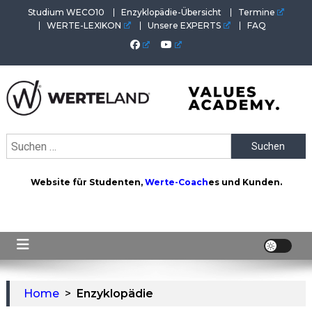
Skip
Studium WECO10
Enzyklopädie-Übersicht
Termine
to
WERTE-LEXIKON
Unsere EXPERTS
FAQ
content
WERTEAKADEMIE
Alles aus der Welt der Werte. Aktuelles von der Werte-
Suchen
Akademie. Wertvolles für Werte-Coaches.
nach:
Website für Studenten,
Werte-Coach
es und Kunden.
Home
>
Enzyklopädie