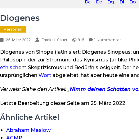
Da
De
Dg
Di
Do
Diogenes
Personen
Zu
1 Kommentar
25. März 2022
Frank H. Sauer
815
Diogene
Diogenes von Sinope (latinisiert: Diogenes Sinopeus; um 4
Philosoph, der zur Strömung des Kynismus (antike Phi
ethisch
em Skeptizismus und Bedürfnislosigkeit. Der he
ursprünglichen
Wort
abgeleitet, hat aber heute eine a
Verweis: Siehe den Artikel: „
Nimm deinen Schatten vo
Letzte Bearbeitung dieser Seite am 25. März 2022
Ähnliche Artikel
Abraham Maslow
ACMP