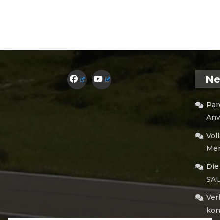
Ne
Par
Anw
Vol
Men
Die
SA
Ver
kon