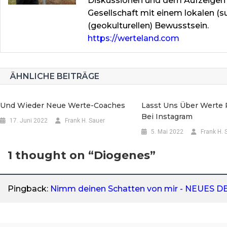
Diskussionen und dem Aufzeigen v
Gesellschaft mit einem lokalen (s
(geokulturellen) Bewusstsein.
https://werteland.com
ÄHNLICHE BEITRÄGE
Und Wieder Neue Werte-Coaches
Lasst Uns Über Werte R
Bei Instagram
17. Juni 2022
Frank H. Sauer
5. Mai 2022
Frank H. 
1 thought on “
Diogenes
”
Pingback:
Nimm deinen Schatten von mir - NEUES 