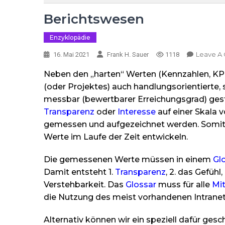
Berichtswesen
Enzyklopädie
Leave A
16. Mai 2021
Frank H. Sauer
1118
Neben den „harten“ Werten (Kennzahlen, KPI
(oder Projektes) auch handlungsorientierte, 
messbar (bewertbarer Erreichungsgrad) gesta
Transparenz
oder
Interesse
auf einer Skala 
gemessen und aufgezeichnet werden. Somit ent
Werte im Laufe der Zeit entwickeln.
Die gemessenen Werte müssen in einem
Gl
Damit entsteht 1.
Transparenz
, 2. das Gefüh
Verstehbarkeit. Das
Glossar
muss für alle
Mit
die Nutzung des meist vorhandenen Intranet
Alternativ können wir ein speziell dafür gesc