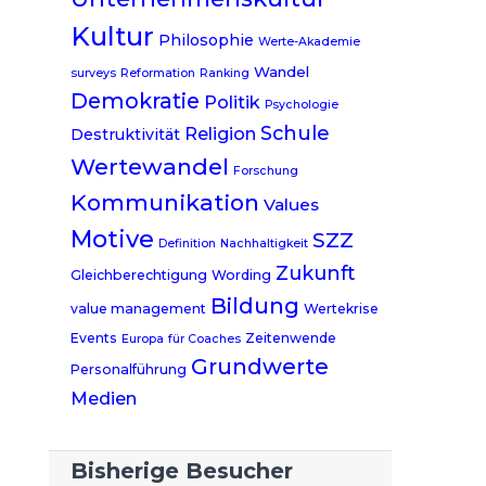
Kultur
Philosophie
Werte-Akademie
Wandel
surveys
Reformation
Ranking
Demokratie
Politik
Psychologie
Schule
Religion
Destruktivität
Wertewandel
Forschung
Kommunikation
Values
Motive
SZZ
Definition
Nachhaltigkeit
Zukunft
Gleichberechtigung
Wording
Bildung
value management
Wertekrise
Events
Zeitenwende
Europa
für Coaches
Grundwerte
Personalführung
Medien
Bisherige Besucher