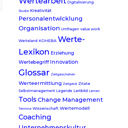
Wertearbeit
Digitalisierung
Kreativität
Studie
Personalentwicklung
Organisation
Umfragen
value work
Werte-
KOHEBA
Werteland
Lexikon
Erziehung
Innovation
Wertebegriff
Glossar
Zeitgeschehen
Werteermittlung
Zitate
Zeitgeist
Leitbild
Selbstmanagement
Legende
Lernen
Tools
Change Management
Wertemodell
Wissenschaft
Termine
Coaching
Unternehmenskultur