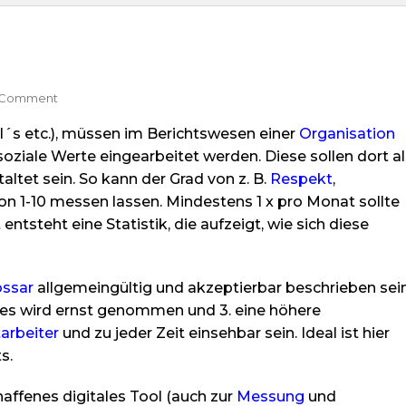
On
 Comment
Berichtswesen
´s etc.), müssen im Berichtswesen einer
Organisation
soziale Werte eingearbeitet werden. Diese sollen dort al
ltet sein. So kann der Grad von z. B.
Respekt
,
von 1-10 messen lassen. Mindestens 1 x pro Monat sollte
steht eine Statistik, die aufzeigt, wie sich diese
ossar
allgemeingültig und akzeptierbar beschrieben sein
l, es wird ernst genommen und 3. eine höhere
arbeiter
und zu jeder Zeit einsehbar sein. Ideal ist hier
s.
haffenes digitales Tool (auch zur
Messung
und