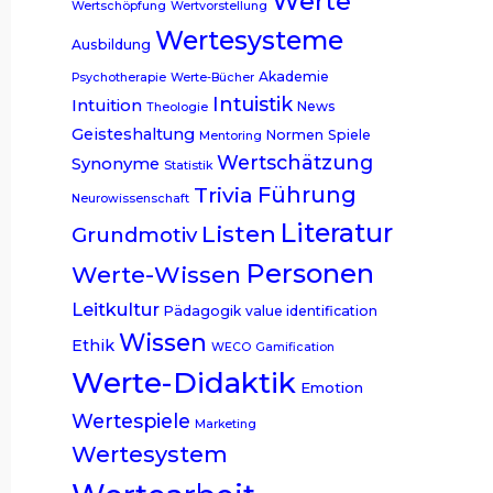
Werte
Wertschöpfung
Wertvorstellung
Wertesysteme
Ausbildung
Akademie
Psychotherapie
Werte-Bücher
Intuistik
Intuition
News
Theologie
Geisteshaltung
Normen
Spiele
Mentoring
Wertschätzung
Synonyme
Statistik
Trivia
Führung
Neurowissenschaft
Literatur
Listen
Grundmotiv
Personen
Werte-Wissen
Leitkultur
Pädagogik
value identification
Wissen
Ethik
WECO
Gamification
Werte-Didaktik
Emotion
Wertespiele
Marketing
Wertesystem