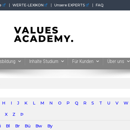
e
WERTE-LEXIKON
Unsere EXPERTS
FAQ
 der Werte-Akademie. Wertvolles für Werte-Coaches.
sbildung
Inhalte Studium
Für Kunden
Über uns
n
H
I
J
K
L
M
N
O
P
Q
R
S
T
U
V
W
X
Z
Þ
i
Bl
Br
Bü
Bw
By