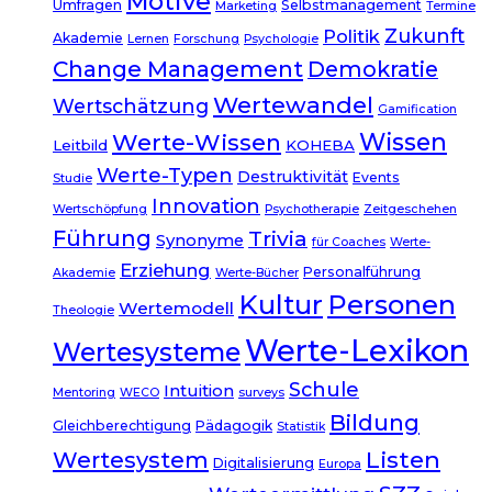
Motive
Umfragen
Selbstmanagement
Marketing
Termine
Zukunft
Politik
Akademie
Lernen
Forschung
Psychologie
Change Management
Demokratie
Wertewandel
Wertschätzung
Gamification
Wissen
Werte-Wissen
Leitbild
KOHEBA
Werte-Typen
Destruktivität
Events
Studie
Innovation
Wertschöpfung
Psychotherapie
Zeitgeschehen
Führung
Trivia
Synonyme
für Coaches
Werte-
Erziehung
Personalführung
Akademie
Werte-Bücher
Kultur
Personen
Wertemodell
Theologie
Werte-Lexikon
Wertesysteme
Schule
Intuition
Mentoring
WECO
surveys
Bildung
Gleichberechtigung
Pädagogik
Statistik
Listen
Wertesystem
Digitalisierung
Europa