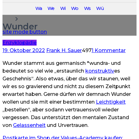
Anfahrt Berlin – VALUES ACADEMY Josefine
Wa
We
Wi
Wo
Ws
Wü
Anfahrt Langgöns – VALUES ACADEMY Jessica
Wunder
site mode button
Enzyklopädie
zu
19. Oktober 2022
Frank H. Sauer
497
1 Kommentar
Wund
Wunder stammt aus germanisch *wundra- und
bedeutet so viel wie „erstaunlich
konstruktiv
es
Geschehnis“. Also etwas, über das wir staunen, weil
wir es so gravierend und nicht zu diesem Zeitpunkt
erwartet haben. Gerne dürfen wir demnach Wunder
wollen und sie mit einer bestimmten
Leichtigkeit
„bestellen“, aber sodann vertrauensvoll wieder
vergessen. Das unterstützt den mentalen Zustand
von
Gelassenheit
und Urvertrauen.
Postkarte im Shop der Values-Academy kaufen: