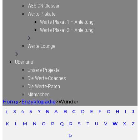
WESION-Glossar
Werte-Plakate
Werte-Plakat 1 – Anleitung
Werte-Plakat 2 – Anleitung
Werte-Lounge
Über uns
Unsere Projekte
Die Werte-Coaches
Die Werte-Paten
Mitmachen
Home
>
Enzyklopädie
>
Wunder
Newsletter
(
3
4
5
7
8
A
B
C
D
E
F
G
H
I
J
Kontakt/Anfahrt
K
L
M
N
O
P
Q
R
S
T
U
V
W
X
Z
Anfahrt Köln – VALUES ACADEMY Office-Lounge
Anfahrt Linz – VALUES ACADEMY Ernst
Þ