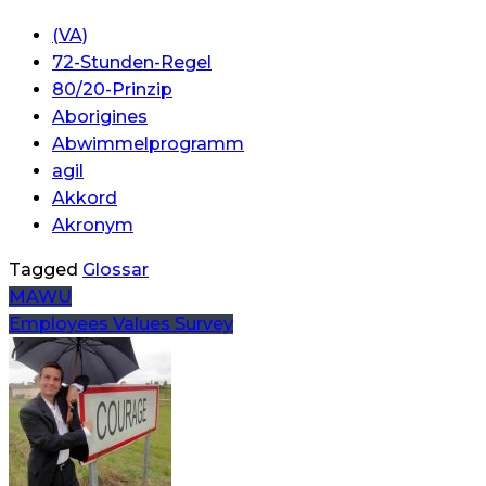
(VA)
72-Stunden-Regel
80/20-Prinzip
Aborigines
Abwimmelprogramm
agil
Akkord
Akronym
Tagged
Glossar
Beitragsnavigation
MAWU
Employees Values Survey