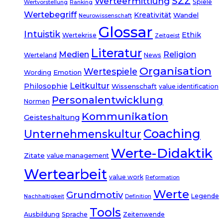
SZZ
Werteermittlung
Spiele
Wertvorstellung
Ranking
Wertebegriff
Kreativität
Wandel
Neurowissenschaft
Glossar
Intuistik
Ethik
Wertekrise
Zeitgeist
Literatur
Medien
Religion
Werteland
News
Organisation
Wertespiele
Emotion
Wording
Leitkultur
Philosophie
Wissenschaft
value identification
Personalentwicklung
Normen
Kommunikation
Geisteshaltung
Coaching
Unternehmenskultur
Werte-Didaktik
Zitate
value management
Wertearbeit
value work
Reformation
Werte
Grundmotiv
Legende
Nachhaltigkeit
Definition
Tools
Ausbildung
Sprache
Zeitenwende