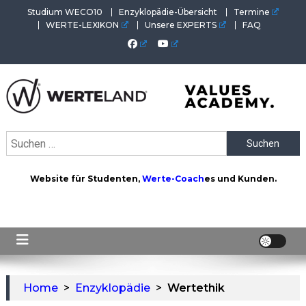
Skip
Studium WECO10
Enzyklopädie-Übersicht
Termine
to
WERTE-LEXIKON
Unsere EXPERTS
FAQ
content
WERTEAKADEMIE
Alles aus der Welt der Werte. Aktuelles von der Werte-
Suchen
Akademie. Wertvolles für Werte-Coaches.
nach:
Website für Studenten,
Werte-Coach
es und Kunden.
Home
>
Enzyklopädie
>
Wertethik