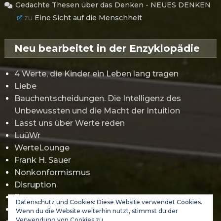
Gedachte Thesen über das Denken - NEUES DENKEN
zu
Eine Sicht auf die Menschheit
Neu bearbeitet in der Enzyklopädie
4 Werte, die Kinder ein Leben lang tragen
Liebe
Bauchentscheidungen. Die Intelligenz des
Unbewussten und die Macht der Intuition
Lasst uns über Werte reden
LuüWr
WerteLounge
Frank H. Sauer
Nonkonformismus
Disruption
Erwartungsmanagement
Datenschutz und Cookies: Diese Website verwendet Cookies.
Gamification
Wenn du die Website weiterhin nutzt, stimmst du der
Verwendung von Cookies zu.