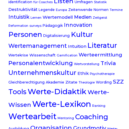
Listen
identification
Umfragen
für Coaches
Statistik
Destruktivität
Legende
Zeitenwende
Normen
Europa
Termine
Intuistik
Medien
Wertemodell
Lernen
Zeitgeist
Innovation
Pädagogik
Reformation
surveys
Personen
Kultur
Digitalisierung
Literatur
Wertemanagement
Intuition
Werteermittlung
Wissenschaft
Wertekrise
Gamification
Personalentwicklung
Trivia
Wertvorstellung
Unternehmenskultur
Ethik
Psychotherapie
SZZ
Zitate
Gleichberechtigung
Akademie
Wording
Theologie
Werte-Didaktik
Tools
Werte-
Werte-Lexikon
Wissen
Ranking
Wertearbeit
Coaching
Mentoring
Organisation
Grundmotiv
Ausbildung
Werte-