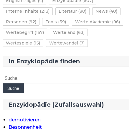
English Pages
(4)
Enzyklopädie
(607)
Interne Inhalte
(213)
Literatur
(80)
News
(40)
Personen
(92)
Tools
(39)
Werte Akademie
(96)
Wertebegriff
(157)
Werteland
(63)
Wertespiele
(15)
Wertewandel
(7)
In Enzyklopädie finden
Suche
Suche
Enzyklopädie (Zufallsauswahl)
demotivieren
Besonnenheit