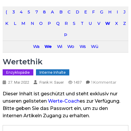
(
3
4
5
7
8
A
B
C
D
E
F
G
H
I
J
K
L
M
N
O
P
Q
R
S
T
U
V
W
X
Z
Þ
Wa
We
Wi
Wo
Ws
Wü
Wertethik
Enzyklopädie
Interne Inhalte
Zu
1 Kommentar
27. Mai 2022
Frank H. Sauer
1437
Werteth
Dieser Inhalt ist geschützt und steht exklusiv nur
unseren gelisteten
Werte-Coach
es zur Verfügung.
Bitte geben Sie das Passwort ein, um zu den
internen Artikeln Zugang zu erhalten.