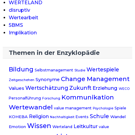
WERTELAND
disruptiv
Wertearbeit
5BMS
Implikation
Themen in der Enzyklopädie
Bildung
Wertespiele
Selbstmanagement
Studie
Change Management
Synonyme
Zeitgeschehen
Wertschätzung
Zukunft
Erziehung
Values
WECO
Kommunikation
Personalführung
Forschung
Wertewandel
value management
Spiele
Psychologie
Schule
Religion
KOHEBA
Wandel
Events
Nachhaltigkeit
Wissen
Leitkultur
Emotion
Werteland
value