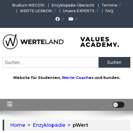
Skip
Studium WECO10
Enzyklopädie-Übersicht
Termine
to
WERTE-LEXIKON
Unsere EXPERTS
FAQ
content
WERTEAKADEMIE
Alles aus der Welt der Werte. Aktuelles von der Werte-
Suchen
Akademie. Wertvolles für Werte-Coaches.
nach:
Website für Studenten,
Werte-Coach
es und Kunden.
Home
>
Enzyklopädie
>
pWert