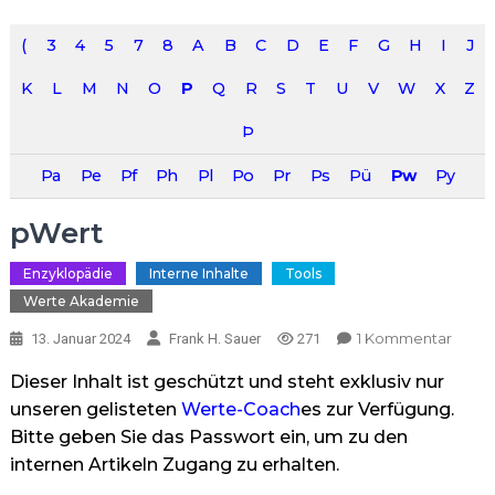
(
3
4
5
7
8
A
B
C
D
E
F
G
H
I
J
K
L
M
N
O
P
Q
R
S
T
U
V
W
X
Z
Þ
Pa
Pe
Pf
Ph
Pl
Po
Pr
Ps
Pü
Pw
Py
pWert
Enzyklopädie
Interne Inhalte
Tools
Werte Akademie
Zu
1 Kommentar
13. Januar 2024
Frank H. Sauer
271
PWer
Dieser Inhalt ist geschützt und steht exklusiv nur
unseren gelisteten
Werte-Coach
es zur Verfügung.
Bitte geben Sie das Passwort ein, um zu den
internen Artikeln Zugang zu erhalten.