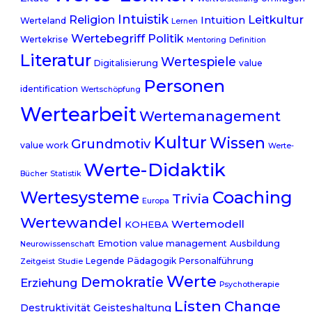
Intuistik
Leitkultur
Religion
Intuition
Werteland
Lernen
Wertebegriff
Politik
Wertekrise
Mentoring
Definition
Literatur
Wertespiele
Digitalisierung
value
Personen
identification
Wertschöpfung
Wertearbeit
Wertemanagement
Kultur
Wissen
Grundmotiv
value work
Werte-
Werte-Didaktik
Bücher
Statistik
Coaching
Wertesysteme
Trivia
Europa
Wertewandel
Wertemodell
KOHEBA
Emotion
value management
Ausbildung
Neurowissenschaft
Legende
Pädagogik
Personalführung
Zeitgeist
Studie
Werte
Demokratie
Erziehung
Psychotherapie
Listen
Change
Destruktivität
Geisteshaltung