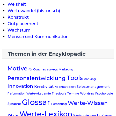
Weisheit
Wertewandel (historisch)
Konstrukt
Outplacement
Wachstum
Mensch und Kommunikation
Themen in der Enzyklopädie
Motive
für Coaches
surveys
Marketing
Tools
Personalentwicklung
Ranking
Innovation
Kreativität
Selbstmanagement
Nachhaltigkeit
Wording
Reformation
Werte-Akademie
Theologie
Termine
Psychologie
Glossar
Werte-Wissen
Sprache
Forschung
Werte-Lexikon
Zitate
Umfragen
Wertvorstellung