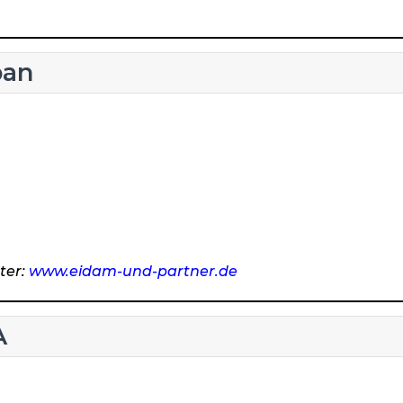
pan
ter:
www.eidam-und-partner.de
A