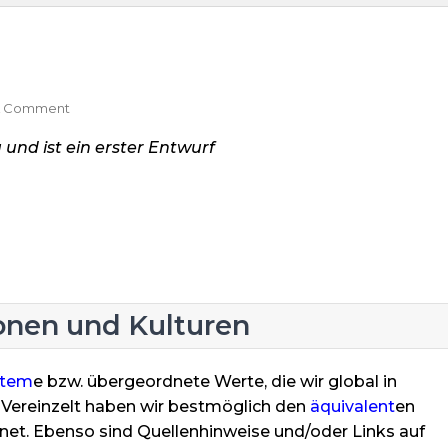
On
A Comment
Globale
 und ist ein erster Entwurf
Wertesysteme
onen und Kulturen
stem
e bzw. übergeordnete Werte, die wir global in
. Vereinzelt haben wir bestmöglich den
äquivalent
en
et. Ebenso sind Quellenhinweise und/oder Links auf