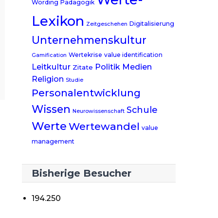
Wording
Pädagogik
Lexikon
Digitalisierung
Zeitgeschehen
Unternehmenskultur
Wertekrise
value identification
Gamification
Leitkultur
Politik
Medien
Zitate
Religion
Studie
Personalentwicklung
Wissen
Schule
Neurowissenschaft
Werte
Wertewandel
value
management
Bisherige Besucher
194.250