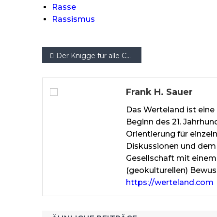
Rasse
Rassismus
Beitragsnavigation
Der Knigge für alle Chefs: Die 33 Grundsätze vorbildlicher Führung
Frank H. Sauer
Das Werteland ist eine 
Beginn des 21. Jahrhun
Orientierung für einze
Diskussionen und dem 
Gesellschaft mit einem
(geokulturellen) Bewus
https://werteland.com