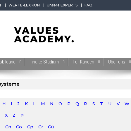
e
WERTE-LEXIKON
Unsere EXPERTS
FAQ
 der Werte-Akademie. Wertvolles für Werte-Coaches.
sbildung
Inhalte Studium
Für Kunden
Über uns
systeme
H
I
J
K
L
M
N
O
P
Q
R
S
T
U
V
W
X
Z
Þ
Gn
Go
Gp
Gr
Gü