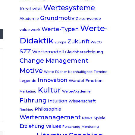
Wertesysteme
Kreativität
Grundmotiv
Akademie
Zeitenwende
Werte-
Werte-Typen
value work
Didaktik
Zukunft
Europa
WECO
SZZ
Wertemodell
Gleichberechtigung
Change Management
Motive
Werte-Bücher
Nachhaltigkeit
Termine
Innovation
Wandel
Emotion
Legende
Kultur
Marketing
Werte-Akademie
Führung
Intuition
Wissenschaft
Philosophie
Ranking
Wertemanagement
News
Spiele
Erziehung
Values
Forschung
Mentoring