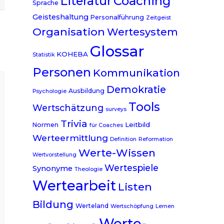
Literatur
Coaching
Sprache
Geisteshaltung
Personalführung
Zeitgeist
Organisation
Wertesystem
Glossar
KOHEBA
Statistik
Personen
Kommunikation
Demokratie
Ausbildung
Psychologie
Tools
Wertschätzung
surveys
Trivia
Leitbild
Normen
für Coaches
Werteermittlung
Definition
Reformation
Werte-Wissen
Wertvorstellung
Wertespiele
Synonyme
Theologie
Wertearbeit
Listen
Bildung
Werteland
Wertschöpfung
Lernen
Werte-