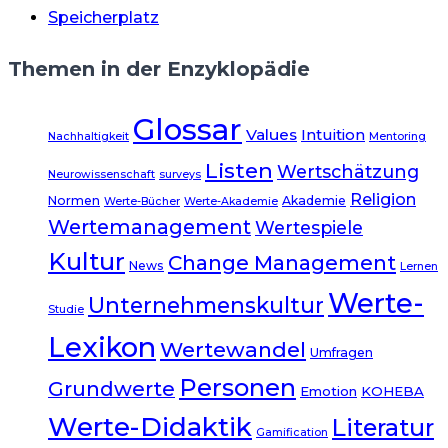
Speicherplatz
Themen in der Enzyklopädie
Glossar
Values
Intuition
Nachhaltigkeit
Mentoring
Listen
Wertschätzung
Neurowissenschaft
surveys
Religion
Normen
Akademie
Werte-Bücher
Werte-Akademie
Wertemanagement
Wertespiele
Kultur
Change Management
News
Lernen
Werte-
Unternehmenskultur
Studie
Lexikon
Wertewandel
Umfragen
Personen
Grundwerte
Emotion
KOHEBA
Werte-Didaktik
Literatur
Gamification