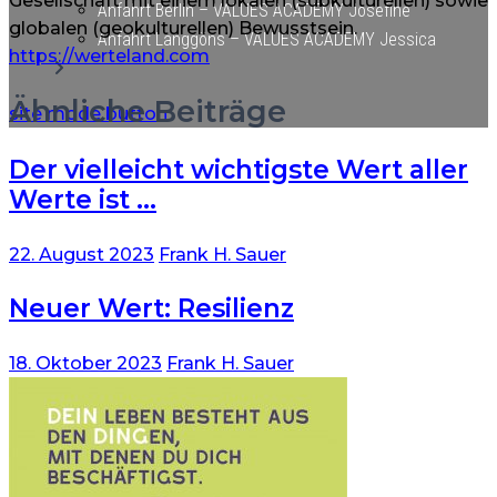
Gesellschaft mit einem lokalen (subkulturellen) sowie
Anfahrt Berlin – VALUES ACADEMY Josefine
globalen (geokulturellen) Bewusstsein.
Anfahrt Langgöns – VALUES ACADEMY Jessica
https://werteland.com
Ähnliche Beiträge
site mode button
Der vielleicht wichtigste Wert aller
Werte ist …
22. August 2023
Frank H. Sauer
Neuer Wert: Resilienz
18. Oktober 2023
Frank H. Sauer