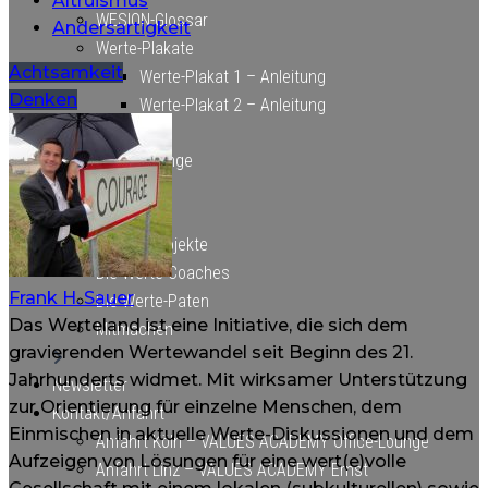
Altruismus
WESION-Glossar
Andersartigkeit
Werte-Plakate
Beitragsnavigation
Achtsamkeit
Werte-Plakat 1 – Anleitung
Denken
Werte-Plakat 2 – Anleitung
Werte-Lounge
Über uns
Unsere Projekte
Die Werte-Coaches
Frank H. Sauer
Die Werte-Paten
Das Werteland ist eine Initiative, die sich dem
Mitmachen
gravierenden Wertewandel seit Beginn des 21.
Jahrhunderts widmet. Mit wirksamer Unterstützung
Newsletter
zur Orientierung für einzelne Menschen, dem
Kontakt/Anfahrt
Einmischen in aktuelle Werte-Diskussionen und dem
Anfahrt Köln – VALUES ACADEMY Office-Lounge
Aufzeigen von Lösungen für eine wert(e)volle
Anfahrt Linz – VALUES ACADEMY Ernst