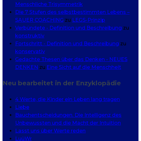
Menschliche Trisymmetrik
Die 7 Stufen des selbstbestimmten Lebens –
SAUER COACHING
zu
LEGS-Prinzip
Verbündete - Definition und Beschreibung
zu
konstruktiv
Fortschritt - Definition und Beschreibung
zu
konservativ
Gedachte Thesen über das Denken - NEUES
DENKEN
zu
Eine Sicht auf die Menschheit
Neu bearbeitet in der Enzyklopädie
4 Werte, die Kinder ein Leben lang tragen
Liebe
Bauchentscheidungen. Die Intelligenz des
Unbewussten und die Macht der Intuition
Lasst uns über Werte reden
LuüWr