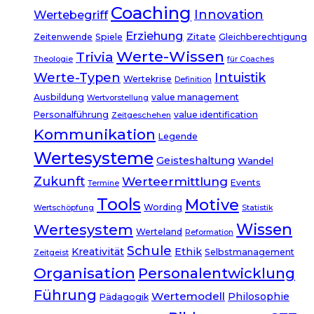
Coaching
Innovation
Wertebegriff
Erziehung
Zitate
Zeitenwende
Spiele
Gleichberechtigung
Werte-Wissen
Trivia
Theologie
für Coaches
Werte-Typen
Intuistik
Wertekrise
Definition
Ausbildung
value management
Wertvorstellung
Personalführung
value identification
Zeitgeschehen
Kommunikation
Legende
Wertesysteme
Geisteshaltung
Wandel
Zukunft
Werteermittlung
Events
Termine
Tools
Motive
Wording
Wertschöpfung
Statistik
Wissen
Wertesystem
Werteland
Reformation
Schule
Kreativität
Ethik
Selbstmanagement
Zeitgeist
Organisation
Personalentwicklung
Führung
Wertemodell
Philosophie
Pädagogik