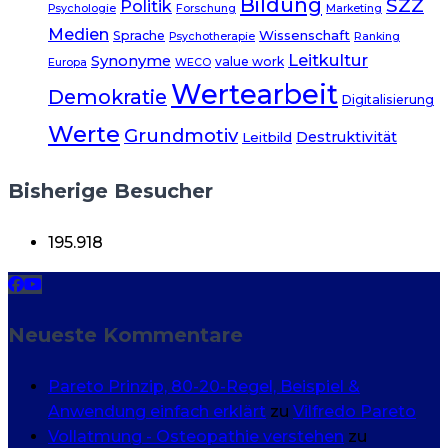
Bildung
SZZ
Politik
Psychologie
Forschung
Marketing
Medien
Wissenschaft
Sprache
Psychotherapie
Ranking
Leitkultur
Synonyme
value work
Europa
WECO
Wertearbeit
Demokratie
Digitalisierung
Werte
Grundmotiv
Destruktivität
Leitbild
Bisherige Besucher
195.918
Neueste Kommentare
Pareto Prinzip, 80-20-Regel, Beispiel &
Anwendung einfach erklärt
zu
Vilfredo Pareto
Vollatmung - Osteopathie verstehen
zu