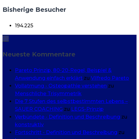
Bisherige Besucher
194.225
Neueste Kommentare
Pareto Prinzip, 80-20-Regel, Beispiel &
Anwendung einfach erklärt
zu
Vilfredo Pareto
Vollatmung - Osteopathie verstehen
zu
Menschliche Trisymmetrik
Die 7 Stufen des selbstbestimmten Lebens –
SAUER COACHING
zu
LEGS-Prinzip
Verbündete - Definition und Beschreibung
zu
konstruktiv
Fortschritt - Definition und Beschreibung
zu