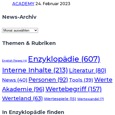
ACADEMY
24. Februar 2023
News-Archiv
News-
Archiv
Themen & Rubriken
Enzyklopädie
(607)
English Pages
(4)
Interne Inhalte
(213)
Literatur
(80)
Werte
Personen
(92)
News
(40)
Tools
(39)
Wertebegriff
(157)
Akademie
(96)
Werteland
(63)
Wertespiele
(15)
Wertewandel
(7)
In Enzyklopädie finden