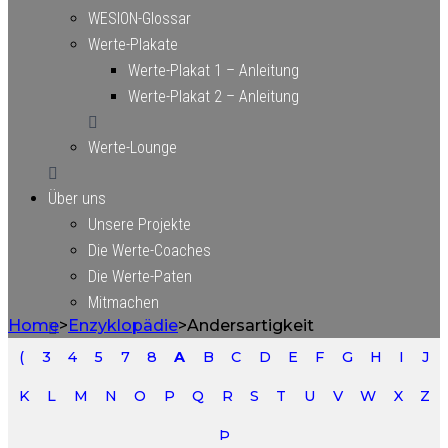
WESION-Glossar
Werte-Plakate
Werte-Plakat 1 – Anleitung
Werte-Plakat 2 – Anleitung
Werte-Lounge
Über uns
Unsere Projekte
Die Werte-Coaches
Die Werte-Paten
Mitmachen
Home
>
Enzyklopädie
>
Andersartigkeit
Newsletter
(
3
4
5
7
8
A
B
C
D
E
F
G
H
I
J
Kontakt/Anfahrt
K
L
M
N
O
P
Q
R
S
T
U
V
W
X
Z
Anfahrt Köln – VALUES ACADEMY Office-Lounge
Anfahrt Linz – VALUES ACADEMY Ernst
Þ