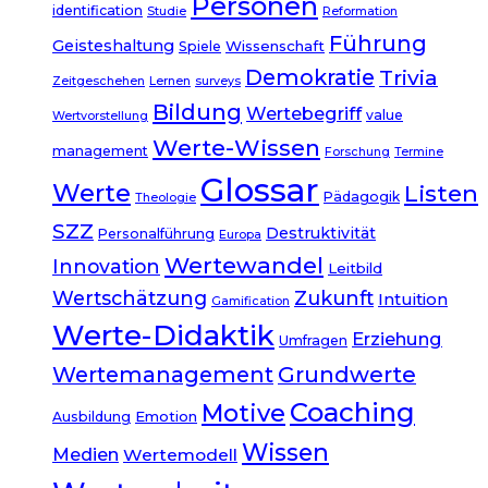
Personen
identification
Studie
Reformation
Führung
Geisteshaltung
Wissenschaft
Spiele
Demokratie
Trivia
Zeitgeschehen
Lernen
surveys
Bildung
Wertebegriff
value
Wertvorstellung
Werte-Wissen
management
Forschung
Termine
Glossar
Werte
Listen
Pädagogik
Theologie
SZZ
Destruktivität
Personalführung
Europa
Wertewandel
Innovation
Leitbild
Wertschätzung
Zukunft
Intuition
Gamification
Werte-Didaktik
Erziehung
Umfragen
Wertemanagement
Grundwerte
Coaching
Motive
Emotion
Ausbildung
Wissen
Medien
Wertemodell