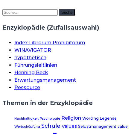
Suche
Suche
Enzyklopädie (Zufallsauswahl)
Index Librorum Prohibitorum
WINAVIGATOR
hypothetisch
Führungsleitlinien
Henning Beck
Erwartungsmanagement
Ressource
Themen in der Enzyklopädie
Religion
Wording
Legende
Nachhaltigkeit
Psychologie
Schule
Values
Selbstmanagement
value
Wertschöpfung