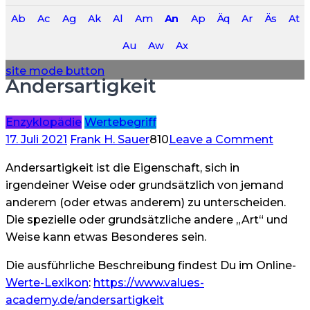
Anfahrt Berlin – VALUES ACADEMY Josefine
Ab
Ac
Ag
Ak
Al
Am
An
Ap
Äq
Ar
Äs
At
Anfahrt Langgöns – VALUES ACADEMY Jessica
Au
Aw
Ax
site mode button
Andersartigkeit
Enzyklopädie
Wertebegriff
on
17. Juli 2021
Frank H. Sauer
810
Leave a Comment
Anders
Andersartigkeit ist die Eigenschaft, sich in
irgendeiner Weise oder grundsätzlich von jemand
anderem (oder etwas anderem) zu unterscheiden.
Die spezielle oder grundsätzliche andere „Art“ und
Weise kann etwas Besonderes sein.
Die ausführliche Beschreibung findest Du im Online-
Werte-Lexikon
:
https://www.values-
academy.de/andersartigkeit