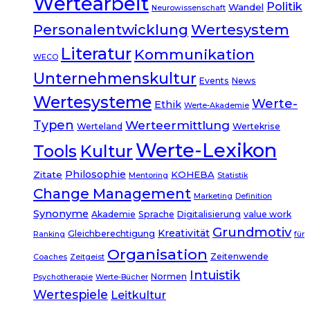
Wertearbeit
Politik
Wandel
Neurowissenschaft
Personalentwicklung
Wertesystem
Literatur
Kommunikation
WECO
Unternehmenskultur
Events
News
Wertesysteme
Werte-
Ethik
Werte-Akademie
Typen
Werteermittlung
Werteland
Wertekrise
Werte-Lexikon
Tools
Kultur
Philosophie
Zitate
KOHEBA
Mentoring
Statistik
Change Management
Marketing
Definition
Synonyme
Akademie
Sprache
Digitalisierung
value work
Grundmotiv
Kreativität
Gleichberechtigung
Ranking
für
Organisation
Zeitenwende
Coaches
Zeitgeist
Intuistik
Normen
Psychotherapie
Werte-Bücher
Wertespiele
Leitkultur