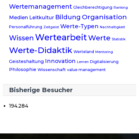
Wertemanagement
Gleichberechtigung
Ranking
Organisation
Bildung
Medien
Leitkultur
Werte-Typen
Personalführung
Zeitgeist
Nachhaltigkeit
Wertearbeit
Werte
Wissen
Statistik
Werte-Didaktik
Werteland
Mentoring
Innovation
Geisteshaltung
Digitalisierung
Lernen
Philosophie
Wissenschaft
value management
Bisherige Besucher
194.284