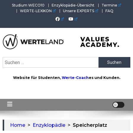
Skip
Studium WECO10
Enzyklopädie-Übersicht
Termine
to
WERTE-LEXIKON
Unsere EXPERTS
FAQ
content
WERTEAKADEMIE
Alles aus der Welt der Werte. Aktuelles von der Werte-
Suchen
Akademie. Wertvolles für Werte-Coaches.
nach:
Website für Studenten,
Werte-Coach
es und Kunden.
Home
>
Enzyklopädie
>
Speicherplatz