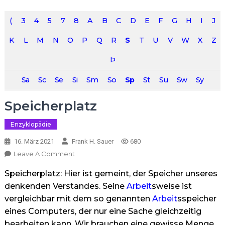
(
3
4
5
7
8
A
B
C
D
E
F
G
H
I
J
K
L
M
N
O
P
Q
R
S
T
U
V
W
X
Z
Þ
Sa
Sc
Se
Si
Sm
So
Sp
St
Su
Sw
Sy
Speicherplatz
Enzyklopädie
16. März 2021
Frank H. Sauer
680
On
Leave A Comment
Speicherplatz
Speicherplatz: Hier ist gemeint, der Speicher unseres
denkenden Verstandes. Seine
Arbeit
sweise ist
vergleichbar mit dem so genannten
Arbeit
sspeicher
eines Computers, der nur eine Sache gleichzeitig
bearbeiten kann. Wir brauchen eine gewisse Menge