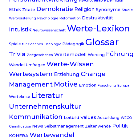
Psychotherapie
Definition
Demokratie
Religion
Ethik
Synonyme
Zitate
Studie
Destruktivität
Wertvorstellung
Psychologie
Reformation
Werte-Lexikon
Intuistik
Neurowissenschaft
Glossar
Spiele
Pädagogik
für Coaches
Theologie
Trivia
Führung
Wertemodell
Wording
Zeitgeschehen
Werte-Wissen
Wandel
Umfragen
Change
Wertesystem
Erziehung
Motive
Management
Emotion
Forschung
Europa
Literatur
Wertekrise
Unternehmenskultur
Kommunikation
Values
Leitbild
Ausbildung
WECO
Politik
News
Selbstmanagement
Zeitenwende
Gamification
Wertewandel
KOHEBA