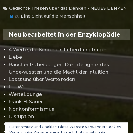
Gedachte Thesen über das Denken - NEUES DENKEN
zu
Eine Sicht auf die Menschheit
Neu bearbeitet in der Enzyklopädie
4 Werte, die Kinder ein Leben lang tragen
Liebe
Bauchentscheidungen. Die Intelligenz des
Unbewussten und die Macht der Intuition
Lasst uns über Werte reden
LuüWr
WerteLounge
Frank H. Sauer
Nonkonformismus
Disruption
Erwartungsmanagement
Datenschutz und Cookies: Diese Website verwendet Cookies.
Gamification
Wenn du die Website weiterhin nutzt, stimmst du der