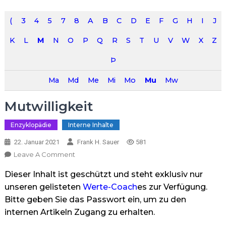
(
3
4
5
7
8
A
B
C
D
E
F
G
H
I
J
K
L
M
N
O
P
Q
R
S
T
U
V
W
X
Z
Þ
Ma
Md
Me
Mi
Mo
Mu
Mw
Mutwilligkeit
Enzyklopädie
Interne Inhalte
22. Januar 2021
Frank H. Sauer
581
On
Leave A Comment
Mutwilligkeit
Dieser Inhalt ist geschützt und steht exklusiv nur
unseren gelisteten
Werte-Coach
es zur Verfügung.
Bitte geben Sie das Passwort ein, um zu den
internen Artikeln Zugang zu erhalten.