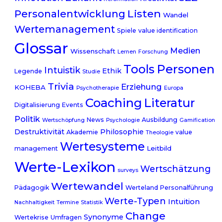
Listen
Personalentwicklung
Wandel
Wertemanagement
Spiele
value identification
Glossar
Medien
Wissenschaft
Lernen
Forschung
Tools
Personen
Intuistik
Ethik
Legende
Studie
Trivia
Erziehung
KOHEBA
Psychotherapie
Europa
Coaching
Literatur
Digitalisierung
Events
Politik
News
Ausbildung
Wertschöpfung
Psychologie
Gamification
Destruktivität
Philosophie
Akademie
value
Theologie
Wertesysteme
Leitbild
management
Werte-Lexikon
Wertschätzung
surveys
Wertewandel
Pädagogik
Werteland
Personalführung
Werte-Typen
Intuition
Nachhaltigkeit
Termine
Statistik
Change
Synonyme
Wertekrise
Umfragen