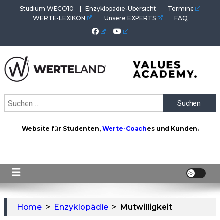
Skip
Studium WECO10
Enzyklopädie-Übersicht
Termine
to
WERTE-LEXIKON
Unsere EXPERTS
FAQ
content
WERTEAKADEMIE
Alles aus der Welt der Werte. Aktuelles von der Werte-
Suchen
Akademie. Wertvolles für Werte-Coaches.
nach:
Website für Studenten,
Werte-Coach
es und Kunden.
Home
>
Enzyklopädie
>
Mutwilligkeit