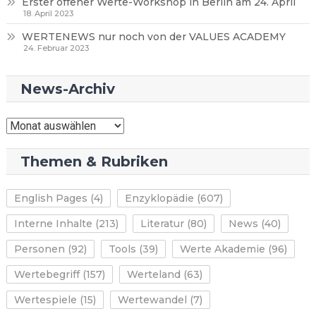
Erster offener Werte-Workshop in Berlin am 24. April
18. April 2023
WERTENEWS nur noch von der VALUES ACADEMY
24. Februar 2023
News-Archiv
News-
Archiv
Themen & Rubriken
English Pages
(4)
Enzyklopädie
(607)
Interne Inhalte
(213)
Literatur
(80)
News
(40)
Personen
(92)
Tools
(39)
Werte Akademie
(96)
Wertebegriff
(157)
Werteland
(63)
Wertespiele
(15)
Wertewandel
(7)