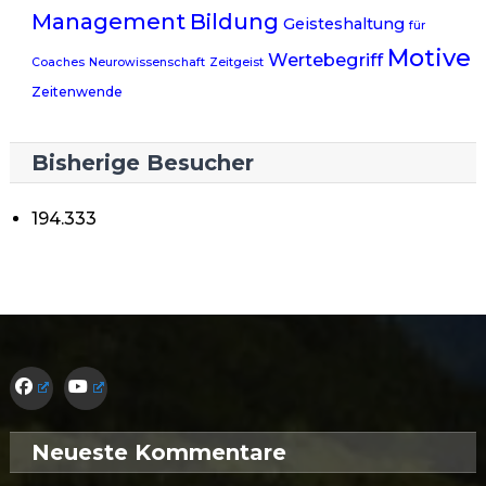
Management
Bildung
Geisteshaltung
für
Motive
Wertebegriff
Coaches
Neurowissenschaft
Zeitgeist
Zeitenwende
Bisherige Besucher
194.333
Neueste Kommentare