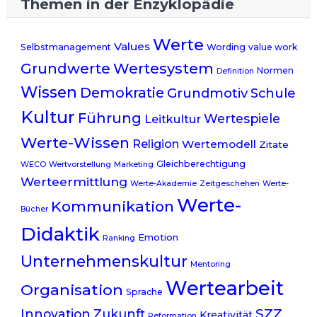
Themen in der Enzyklopädie
Werte
Values
Selbstmanagement
Wording
value work
Grundwerte
Wertesystem
Normen
Definition
Wissen
Demokratie
Grundmotiv
Schule
Kultur
Führung
Wertespiele
Leitkultur
Werte-Wissen
Religion
Wertemodell
Zitate
Gleichberechtigung
WECO
Wertvorstellung
Marketing
Werteermittlung
Werte-Akademie
Zeitgeschehen
Werte-
Werte-
Kommunikation
Bücher
Didaktik
Emotion
Ranking
Unternehmenskultur
Mentoring
Wertearbeit
Organisation
Sprache
SZZ
Innovation
Zukunft
Kreativität
Reformation