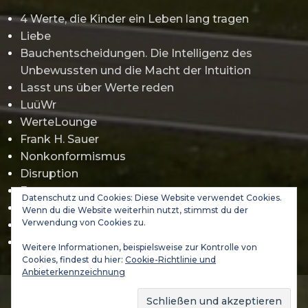
4 Werte, die Kinder ein Leben lang tragen
Liebe
Bauchentscheidungen. Die Intelligenz des
Unbewussten und die Macht der Intuition
Lasst uns über Werte reden
LuüWr
WerteLounge
Frank H. Sauer
Nonkonformismus
Disruption
Erwartungsmanagement
Datenschutz und Cookies: Diese Website verwendet Cookies.
Gamification
Wenn du die Website weiterhin nutzt, stimmst du der
Verwendung von Cookies zu.
Jürgen Klopp
Abraham Maslow
Weitere Informationen, beispielsweise zur Kontrolle von
Cookies, findest du hier:
Cookie-Richtlinie und
Anbieterkennzeichnung
(C) 2021-2026 DA VINCI 3000 GmbH - WERTELAND & VALUES
ACADEMY