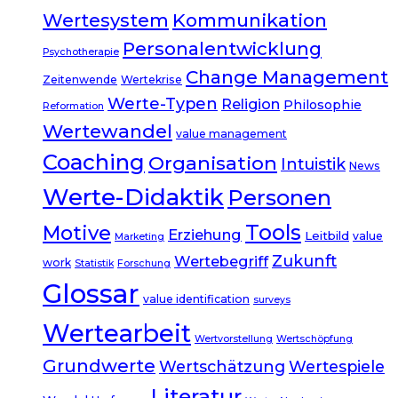
Kommunikation
Wertesystem
Personalentwicklung
Psychotherapie
Change Management
Zeitenwende
Wertekrise
Werte-Typen
Religion
Philosophie
Reformation
Wertewandel
value management
Coaching
Organisation
Intuistik
News
Werte-Didaktik
Personen
Tools
Motive
Erziehung
Leitbild
value
Marketing
Zukunft
Wertebegriff
work
Statistik
Forschung
Glossar
value identification
surveys
Wertearbeit
Wertvorstellung
Wertschöpfung
Grundwerte
Wertschätzung
Wertespiele
Literatur