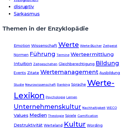
disruptiv
Sarkasmus
Themen in der Enzyklopädie
Werte
Emotion
Wissenschaft
Werte-Bücher
Zeitgeist
Führung
Werteermittlung
Normen
Termine
Bildung
Intuition
Gleichberechtigung
Zeitgeschehen
Wertemanagement
Zitate
Events
Ausbildung
Werte-
Sprache
Studie
Neurowissenschaft
Ranking
Lexikon
Psychologie
Lernen
Unternehmenskultur
Nachhaltigkeit
WECO
Medien
Values
Spiele
Theologie
Gamification
Kultur
Destruktivität
Werteland
Wording