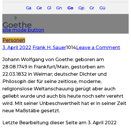
Anfahrt Berlin – VALUES ACADEMY Josefine
Ga
Ge
Gl
Gn
Go
Gp
Gr
Gü
Anfahrt Langgöns – VALUES ACADEMY Jessica
Goethe
site mode button
Personen
on
3. April 2022
Frank H. Sauer
1014
Leave a Comment
Goe
Johann Wolfgang von Goethe: geboren am
28.08.1749 in Frankfurt/Main, gestorben am
22.03.1832 in Weimar; deutscher Dichter und
Philosoph der für seine zeitlose, moderne,
religionslose Weltanschauung gerügt aber auch
geliebt wurde und auch bis heute noch sehr verehrt
wird. Mit seiner Unbeschwertheit hat er in seiner Zeit
neue Maßstäbe gesetzt.
Letzte Bearbeitung dieser Seite am 3. April 2022