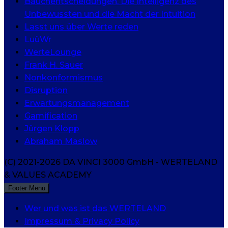
Bauchentscheidungen. Die Intelligenz des
Unbewussten und die Macht der Intuition
Lasst uns über Werte reden
LuüWr
WerteLounge
Frank H. Sauer
Nonkonformismus
Disruption
Erwartungsmanagement
Gamification
Jürgen Klopp
Abraham Maslow
(C) 2021-2026 DA VINCI 3000 GmbH - WERTELAND
& VALUES ACADEMY
Footer Menu
Wer und was ist das WERTELAND
Impressum & Privacy Policy