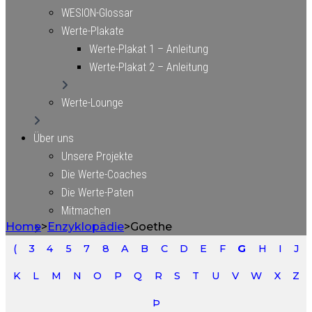
WESION-Glossar
Werte-Plakate
Werte-Plakat 1 – Anleitung
Werte-Plakat 2 – Anleitung
Werte-Lounge
Über uns
Unsere Projekte
Die Werte-Coaches
Die Werte-Paten
Mitmachen
Home
>
Enzyklopädie
>
Goethe
Newsletter
(
3
4
5
7
8
A
B
C
D
E
F
G
H
I
J
Kontakt/Anfahrt
K
L
M
N
O
P
Q
R
S
T
U
V
W
X
Z
Anfahrt Köln – VALUES ACADEMY Office-Lounge
Anfahrt Linz – VALUES ACADEMY Ernst
Þ