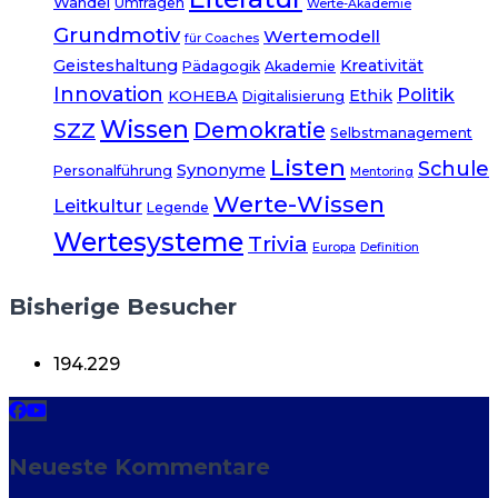
Wandel
Umfragen
Werte-Akademie
Grundmotiv
Wertemodell
für Coaches
Geisteshaltung
Kreativität
Pädagogik
Akademie
Innovation
Politik
Ethik
KOHEBA
Digitalisierung
Wissen
Demokratie
SZZ
Selbstmanagement
Listen
Schule
Synonyme
Personalführung
Mentoring
Werte-Wissen
Leitkultur
Legende
Wertesysteme
Trivia
Europa
Definition
Bisherige Besucher
194.229
Neueste Kommentare