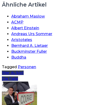
Ähnliche Artikel
Abraham Maslow
ACMP
Albert Einstein
Andreas Urs Sommer
Aristoteles
Bernhard A. Lietaer
Buckminster Fuller
Buddha
Tagged
Personen
Beitragsnavigation
Wer du bist
Die Falle