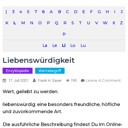
(
3
4
5
7
8
A
B
C
D
E
F
G
H
I
J
K
L
M
N
O
P
Q
R
S
T
U
V
W
X
Z
Þ
La
Le
Li
Lo
Lu
Liebenswürdigkeit
Enzyklopädie
Wertebegriff
On
Leave A Comment
17. Juli 2021
Frank H. Sauer
745
Lie
Wert, geliebt zu werden.
liebenswürdig: eine besonders freundliche, höfliche
und zuvorkommende Art.
Die ausführliche Beschreibung findest Du im Online-