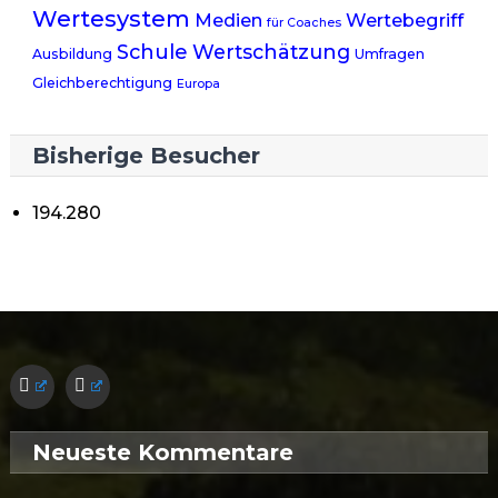
Wertesystem
Medien
Wertebegriff
für Coaches
Schule
Wertschätzung
Ausbildung
Umfragen
Gleichberechtigung
Europa
Bisherige Besucher
194.280
Neueste Kommentare