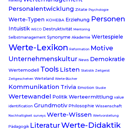
Ranking
Personalentwicklung
Zitate
Psychologie
Personen
Werte-Typen
Erziehung
KOHEBA
Intuistik
Destruktivität
WECO
Mentoring
Wertespiele
Synonyme
Selbstmanagement
Akademie
Werte-Lexikon
Motive
Reformation
Unternehmenskultur
Demokratie
News
Tools
Listen
Wertemodell
Statistik
Zeitgeist
Werteland
Zeitgeschehen
Werte-Bücher
Kommunikation
Trivia
Emotion
Studie
Wertewandel
Werteermittlung
Politik
value
Grundmotiv
Philosophie
Wissenschaft
identification
Werte-Wissen
Nachhaltigkeit
surveys
Wertvorstellung
Werte-Didaktik
Literatur
Pädagogik