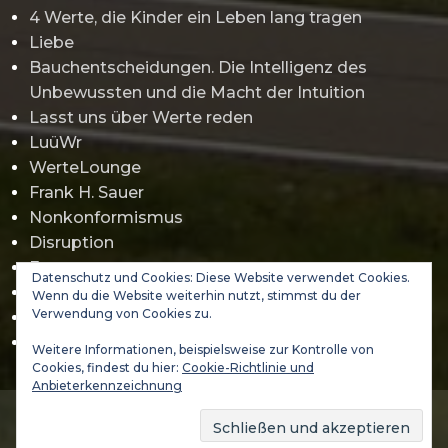
4 Werte, die Kinder ein Leben lang tragen
Liebe
Bauchentscheidungen. Die Intelligenz des
Unbewussten und die Macht der Intuition
Lasst uns über Werte reden
LuüWr
WerteLounge
Frank H. Sauer
Nonkonformismus
Disruption
Erwartungsmanagement
Datenschutz und Cookies: Diese Website verwendet Cookies.
Gamification
Wenn du die Website weiterhin nutzt, stimmst du der
Verwendung von Cookies zu.
Jürgen Klopp
Abraham Maslow
Weitere Informationen, beispielsweise zur Kontrolle von
Cookies, findest du hier:
Cookie-Richtlinie und
Anbieterkennzeichnung
(C) 2021-2026 DA VINCI 3000 GmbH - WERTELAND & VALUES
ACADEMY
Wer und was ist das WERTELAND
Impressum & Privacy Policy