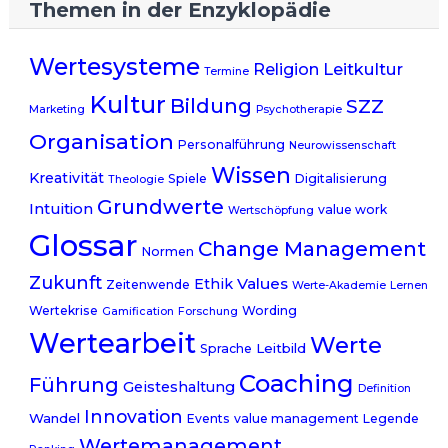
Themen in der Enzyklopädie
Wertesysteme
Leitkultur
Religion
Termine
Kultur
Bildung
SZZ
Marketing
Psychotherapie
Organisation
Personalführung
Neurowissenschaft
Wissen
Kreativität
Spiele
Digitalisierung
Theologie
Grundwerte
Intuition
value work
Wertschöpfung
Glossar
Change Management
Normen
Zukunft
Values
Ethik
Zeitenwende
Werte-Akademie
Lernen
Wertekrise
Wording
Gamification
Forschung
Wertearbeit
Werte
Leitbild
Sprache
Coaching
Führung
Geisteshaltung
Definition
Innovation
Wandel
Events
value management
Legende
Wertemanagement