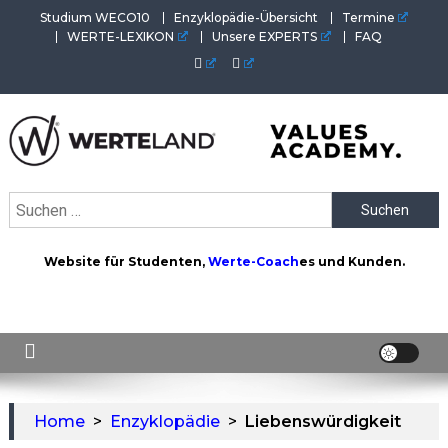
Skip
Studium WECO10
Enzyklopädie-Übersicht
Termine
to
WERTE-LEXIKON
Unsere EXPERTS
FAQ
content
WERTEAKADEMIE
Alles aus der Welt der Werte. Aktuelles von der Werte-
Suchen
Akademie. Wertvolles für Werte-Coaches.
nach:
Website für Studenten,
Werte-Coach
es und Kunden.
Home
>
Enzyklopädie
>
Liebenswürdigkeit