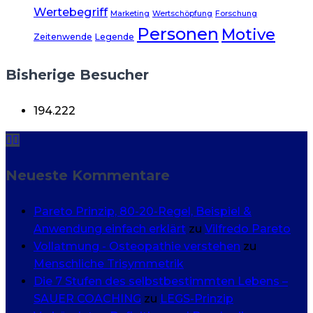
Wertebegriff
Marketing
Wertschöpfung
Forschung
Personen
Motive
Zeitenwende
Legende
Bisherige Besucher
194.222
Neueste Kommentare
Pareto Prinzip, 80-20-Regel, Beispiel &
Anwendung einfach erklärt
zu
Vilfredo Pareto
Vollatmung - Osteopathie verstehen
zu
Menschliche Trisymmetrik
Die 7 Stufen des selbstbestimmten Lebens –
SAUER COACHING
zu
LEGS-Prinzip