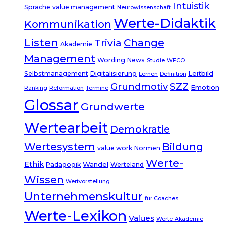
Intuistik
Sprache
value management
Neurowissenschaft
Werte-Didaktik
Kommunikation
Listen
Change
Trivia
Akademie
Management
Wording
News
Studie
WECO
Leitbild
Selbstmanagement
Digitalisierung
Lernen
Definition
Grundmotiv
SZZ
Emotion
Ranking
Reformation
Termine
Glossar
Grundwerte
Wertearbeit
Demokratie
Wertesystem
Bildung
value work
Normen
Werte-
Ethik
Wandel
Pädagogik
Werteland
Wissen
Wertvorstellung
Unternehmenskultur
für Coaches
Werte-Lexikon
Values
Werte-Akademie