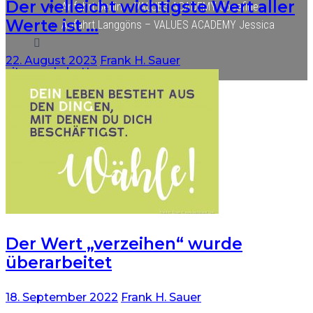
Der vielleicht wichtigste Wert aller
Anfahrt Berlin – VALUES ACADEMY Josefine
Werte ist …
Anfahrt Langgöns – VALUES ACADEMY Jessica
22. August 2023
Frank H. Sauer
site mode button
Der Wert „verzeihen“ wurde
überarbeitet
18. September 2022
Frank H. Sauer