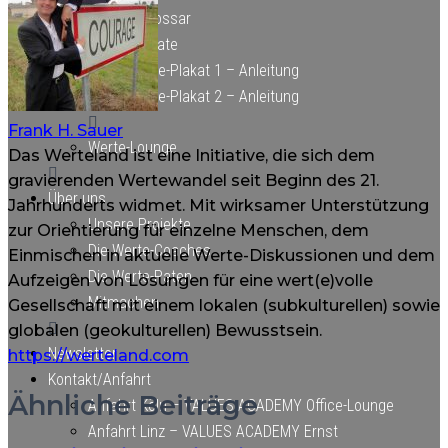
WESION-Glossar
Werte-Plakate
Werte-Plakat 1 – Anleitung
Werte-Plakat 2 – Anleitung
Frank H. Sauer
Werte-Lounge
Das Werteland ist eine Initiative, die sich dem
gravierenden Wertewandel seit Beginn des 21.
Über uns
Jahrhunderts widmet. Mit wirksamer Unterstützung
Unsere Projekte
zur Orientierung für einzelne Menschen, dem
Die Werte-Coaches
Einmischen in aktuelle Werte-Diskussionen und dem
Die Werte-Paten
Aufzeigen von Lösungen für eine wert(e)volle
Mitmachen
Gesellschaft mit einem lokalen (subkulturellen) sowie
globalen (geokulturellen) Bewusstsein.
Newsletter
https://werteland.com
Kontakt/Anfahrt
Ähnliche Beiträge
Anfahrt Köln – VALUES ACADEMY Office-Lounge
Anfahrt Linz – VALUES ACADEMY Ernst