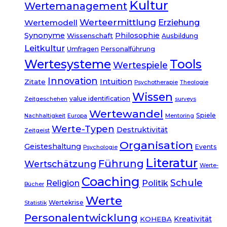
Kultur
Wertemanagement
Werteermittlung
Erziehung
Wertemodell
Synonyme
Philosophie
Wissenschaft
Ausbildung
Leitkultur
Umfragen
Personalführung
Tools
Wertesysteme
Wertespiele
Innovation
Intuition
Zitate
Psychotherapie
Theologie
Wissen
value identification
Zeitgeschehen
surveys
Wertewandel
Spiele
Nachhaltigkeit
Europa
Mentoring
Werte-Typen
Destruktivität
Zeitgeist
Organisation
Geisteshaltung
Events
Psychologie
Literatur
Führung
Wertschätzung
Werte-
Coaching
Schule
Politik
Religion
Bücher
Werte
Wertekrise
Statistik
Personalentwicklung
Kreativität
KOHEBA