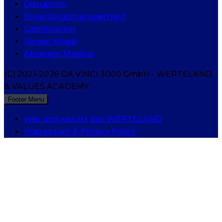
Disruption
Erwartungsmanagement
Gamification
Jürgen Klopp
Abraham Maslow
(C) 2021-2026 DA VINCI 3000 GmbH - WERTELAND
& VALUES ACADEMY
Footer Menu
Wer und was ist das WERTELAND
Impressum & Privacy Policy