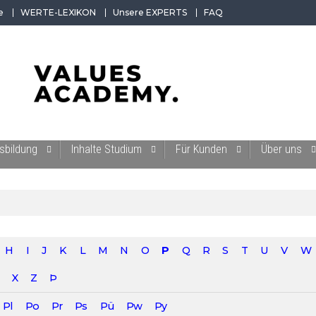
e
WERTE-LEXIKON
Unsere EXPERTS
FAQ
 der Werte-Akademie. Wertvolles für Werte-Coaches.
sbildung
Inhalte Studium
Für Kunden
Über uns
H
I
J
K
L
M
N
O
P
Q
R
S
T
U
V
W
X
Z
Þ
Pl
Po
Pr
Ps
Pü
Pw
Py