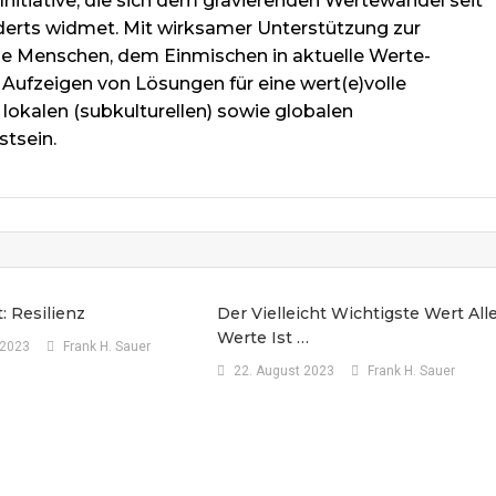
Initiative, die sich dem gravierenden Wertewandel seit
derts widmet. Mit wirksamer Unterstützung zur
lne Menschen, dem Einmischen in aktuelle Werte-
Aufzeigen von Lösungen für eine wert(e)volle
 lokalen (subkulturellen) sowie globalen
stsein.
: Resilienz
Der Vielleicht Wichtigste Wert All
Werte Ist …
 2023
Frank H. Sauer
22. August 2023
Frank H. Sauer