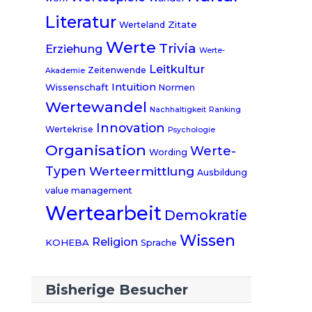
Literatur
Zitate
Werteland
Werte
Trivia
Erziehung
Werte-
Leitkultur
Zeitenwende
Akademie
Intuition
Wissenschaft
Normen
Wertewandel
Nachhaltigkeit
Ranking
Innovation
Wertekrise
Psychologie
Organisation
Werte-
Wording
Typen
Werteermittlung
Ausbildung
value management
Wertearbeit
Demokratie
Wissen
Religion
KOHEBA
Sprache
Bisherige Besucher