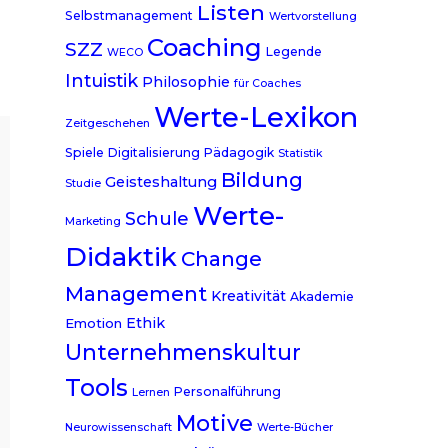
Listen
Selbstmanagement
Wertvorstellung
Coaching
SZZ
Legende
WECO
Intuistik
Philosophie
für Coaches
Werte-Lexikon
Zeitgeschehen
Spiele
Digitalisierung
Pädagogik
Statistik
Bildung
Geisteshaltung
Studie
Werte-
Schule
Marketing
Didaktik
Change
Management
Kreativität
Akademie
Ethik
Emotion
Unternehmenskultur
Tools
Personalführung
Lernen
Motive
Neurowissenschaft
Werte-Bücher