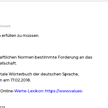
On
omment
Pflichtgefühl
n erfüllen zu müssen.
chaftlichen Normen bestimmte Forderung an das
llschaft.
Digitale Wörterbuch der deutschen Sprache,
n am 17.02.2018.
 Online-
Werte-Lexikon
:
https://www.values-
021