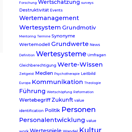
Wertschätzung
Forschung
surveys
Destruktivität
Events
Wertemanagement
Wertesystem
Grundmotiv
Synonyme
Mentoring
Termine
Grundwerte
Wertemodell
News
Wertesysteme
Umfragen
Definition
Werte-Wissen
Gleichberechtigung
Medien
Leitbild
Zeitgeist
Psychotherapie
Kommunikation
Europa
Theologie
Führung
Wertschöpfung
Reformation
Zukunft
Wertebegriff
value
Personen
Politik
identification
Personalentwicklung
value
Kultur
Wertespiele
Wandel
work