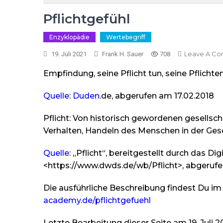
Pflichtgefühl
Enzyklopädie
Wertebegriff
Leave A C
19. Juli 2021
Frank H. Sauer
708
Empfindung, seine Pflicht tun, seine Pflichte
Quelle
:
Duden
.de, abgerufen am 17.02.2018
Pflicht: Von historisch gewordenen gesells
Verhalten, Handeln des Menschen in der Gese
Quelle
: „Pflicht“, bereitgestellt durch das 
<https://www.dwds.de/wb/Pflicht>, abgerufe
Die ausführliche Beschreibung findest Du im
academy.de/pflichtgefuehl
Letzte Bearbeitung dieser Seite am 19. Juli 2