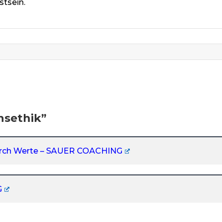
stsein.
sethik
”
durch Werte – SAUER COACHING
G