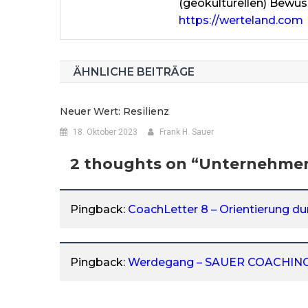
(geokulturellen) Bewus
https://werteland.com
ÄHNLICHE BEITRÄGE
Neuer Wert: Resilienz
18. Oktober 2023
Frank H. Sauer
2 thoughts on “
Unternehmen
Pingback:
CoachLetter 8 – Orientierung 
Pingback:
Werdegang – SAUER COACHIN