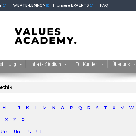
e
WERTE-LEXIKON
Unsere EXPERTS
FAQ
 der Werte-Akademie. Wertvolles für Werte-Coaches.
sbildung
Inhalte Studium
Für Kunden
Über uns
ethik
H
I
J
K
L
M
N
O
P
Q
R
S
T
U
V
W
X
Z
Þ
Um
Un
Us
Ut