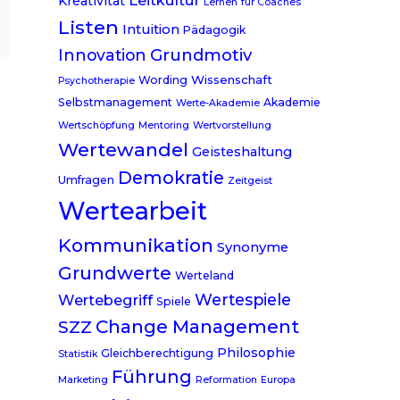
Leitkultur
Kreativität
Lernen
für Coaches
Listen
Intuition
Pädagogik
Grundmotiv
Innovation
Wissenschaft
Wording
Psychotherapie
Selbstmanagement
Akademie
Werte-Akademie
Wertschöpfung
Mentoring
Wertvorstellung
Wertewandel
Geisteshaltung
Demokratie
Umfragen
Zeitgeist
Wertearbeit
Kommunikation
Synonyme
Grundwerte
Werteland
Wertespiele
Wertebegriff
Spiele
Change Management
SZZ
Philosophie
Gleichberechtigung
Statistik
Führung
Marketing
Reformation
Europa