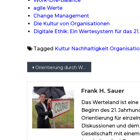
Work-Life-Balance
agile Werte
Change Management
Die Kultur von Organisationen
Digitale Ethik: Ein Wertesystem für das 21
Tagged
Kultur
Nachhaltigkeit
Organisati
Beitragsnavigation
Orientierung durch Werte
Frank H. Sauer
Das Werteland ist eine 
Beginn des 21. Jahrhun
Orientierung für einze
Diskussionen und dem 
Gesellschaft mit einem