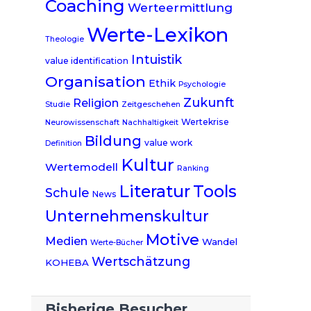
Coaching
Werteermittlung
Werte-Lexikon
Theologie
Intuistik
value identification
Organisation
Ethik
Psychologie
Zukunft
Religion
Studie
Zeitgeschehen
Wertekrise
Neurowissenschaft
Nachhaltigkeit
Bildung
value work
Definition
Kultur
Wertemodell
Ranking
Literatur
Tools
Schule
News
Unternehmenskultur
Motive
Medien
Wandel
Werte-Bücher
Wertschätzung
KOHEBA
Bisherige Besucher