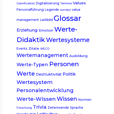
Values
Digitalisierung
Gamification
Termine
Personalführung
Legende
value
surveys
Glossar
Leitbild
management
Werte-
Erziehung
Emotion
Didaktik
Wertesysteme
Zitate
Events
WECO
Wertemanagement
Ausbildung
Personen
Werte-Typen
Werte
Politik
Destruktivität
Wertesystem
Personalentwicklung
Wissen
Werte-Wissen
Normen
Trivia
Zeitenwende
Sprache
Forschung