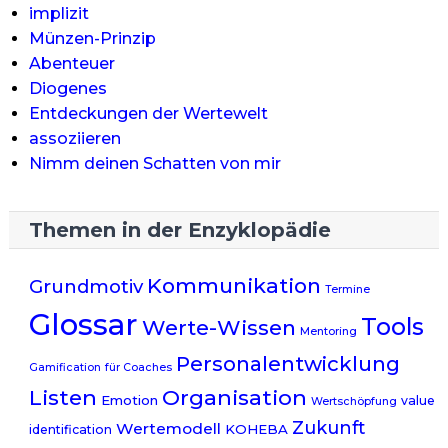
implizit
Münzen-Prinzip
Abenteuer
Diogenes
Entdeckungen der Wertewelt
assoziieren
Nimm deinen Schatten von mir
Themen in der Enzyklopädie
Kommunikation
Grundmotiv
Termine
Glossar
Tools
Werte-Wissen
Mentoring
Personalentwicklung
Gamification
für Coaches
Listen
Organisation
Emotion
value
Wertschöpfung
Zukunft
Wertemodell
KOHEBA
identification