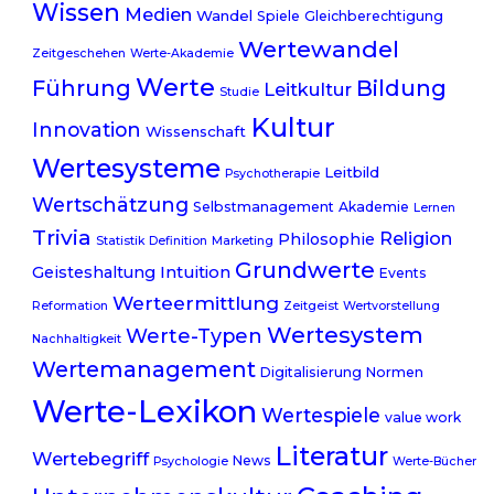
Wissen
Medien
Wandel
Spiele
Gleichberechtigung
Wertewandel
Zeitgeschehen
Werte-Akademie
Werte
Führung
Bildung
Leitkultur
Studie
Kultur
Innovation
Wissenschaft
Wertesysteme
Leitbild
Psychotherapie
Wertschätzung
Selbstmanagement
Akademie
Lernen
Trivia
Religion
Philosophie
Statistik
Definition
Marketing
Grundwerte
Geisteshaltung
Intuition
Events
Werteermittlung
Reformation
Zeitgeist
Wertvorstellung
Wertesystem
Werte-Typen
Nachhaltigkeit
Wertemanagement
Digitalisierung
Normen
Werte-Lexikon
Wertespiele
value work
Literatur
Wertebegriff
News
Psychologie
Werte-Bücher