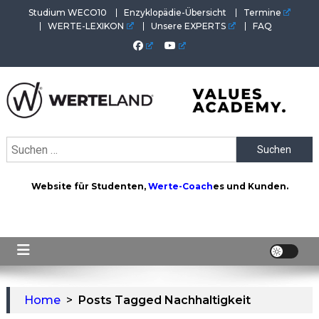
Skip
Studium WECO10
Enzyklopädie-Übersicht
Termine
to
WERTE-LEXIKON
Unsere EXPERTS
FAQ
content
WERTEAKADEMIE
Alles aus der Welt der Werte. Aktuelles von der Werte-
Suchen
Akademie. Wertvolles für Werte-Coaches.
nach:
Website für Studenten,
Werte-Coach
es und Kunden.
Home
>
Posts Tagged Nachhaltigkeit