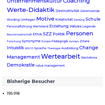
Coaching
Unternehmenskultur
Werte-Didaktik
Destruktivität
Zeitenwende
Motive
Schule
Kreativität
Wording
Umfragen
Ranking
Erziehung
Values
Personalführung
Werteland
Legende
Personen
SZZ
Politik
Ethik
Neurowissenschaft
Synonyme
Zitate
Pädagogik
Forschung
Europa
surveys
Change
Intuistik
Sprache
Ausbildung
WECO
Theologie
Wertearbeit
Management
Wertekrise
Demokratie
value management
Bisherige Besucher
195.918