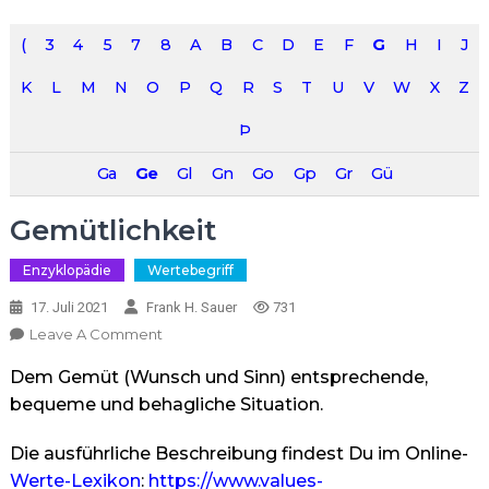
(
3
4
5
7
8
A
B
C
D
E
F
G
H
I
J
K
L
M
N
O
P
Q
R
S
T
U
V
W
X
Z
Þ
Ga
Ge
Gl
Gn
Go
Gp
Gr
Gü
Gemütlichkeit
Enzyklopädie
Wertebegriff
17. Juli 2021
Frank H. Sauer
731
On
Leave A Comment
Gemütlichkeit
Dem Gemüt (Wunsch und Sinn) entsprechende,
bequeme und behagliche Situation.
Die ausführliche Beschreibung findest Du im Online-
Werte-Lexikon
:
https://www.values-