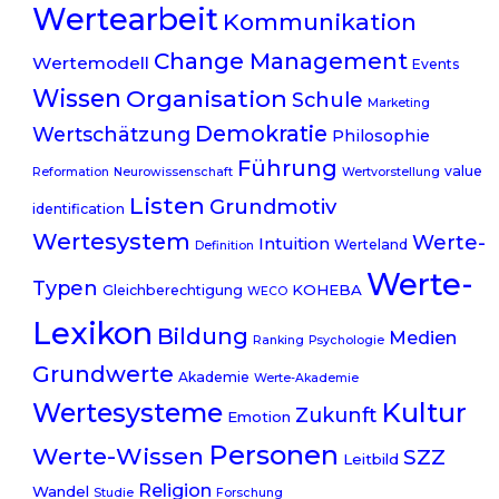
Wertearbeit
Kommunikation
Change Management
Wertemodell
Events
Wissen
Organisation
Schule
Marketing
Demokratie
Wertschätzung
Philosophie
Führung
value
Reformation
Neurowissenschaft
Wertvorstellung
Listen
Grundmotiv
identification
Wertesystem
Werte-
Intuition
Werteland
Definition
Werte-
Typen
KOHEBA
Gleichberechtigung
WECO
Lexikon
Bildung
Medien
Ranking
Psychologie
Grundwerte
Akademie
Werte-Akademie
Kultur
Wertesysteme
Zukunft
Emotion
Personen
Werte-Wissen
SZZ
Leitbild
Religion
Wandel
Studie
Forschung