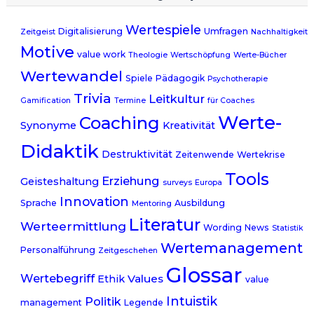
Wertespiele
Digitalisierung
Umfragen
Zeitgeist
Nachhaltigkeit
Motive
value work
Theologie
Wertschöpfung
Werte-Bücher
Wertewandel
Spiele
Pädagogik
Psychotherapie
Trivia
Leitkultur
Gamification
Termine
für Coaches
Werte-
Coaching
Synonyme
Kreativität
Didaktik
Destruktivität
Zeitenwende
Wertekrise
Tools
Erziehung
Geisteshaltung
surveys
Europa
Innovation
Sprache
Ausbildung
Mentoring
Literatur
Werteermittlung
Wording
News
Statistik
Wertemanagement
Personalführung
Zeitgeschehen
Glossar
Wertebegriff
Values
Ethik
value
Intuistik
Politik
management
Legende