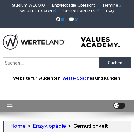
Skip
Studium WECO10
Enzyklopädie-Übersicht
Termine
to
WERTE-LEXIKON
Unsere EXPERTS
FAQ
content
WERTEAKADEMIE
Alles aus der Welt der Werte. Aktuelles von der Werte-
Suchen
Akademie. Wertvolles für Werte-Coaches.
nach:
Website für Studenten,
Werte-Coach
es und Kunden.
Home
>
Enzyklopädie
>
Gemütlichkeit