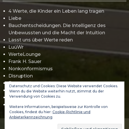
4 Werte, die Kinder ein Leben lang tragen
Liebe
Bauchentscheidungen. Die Intelligenz des
Unbewussten und die Macht der Intuition
Lasst uns über Werte reden
LuüWr
WerteLounge
Frank H. Sauer
Nonkonformismus
Disruption
Erwartungsmanagement
Datenschutz und Cookies: Diese Website verwendet Cookies.
Gamification
Wenn du die Website weiterhin nutzt, stimmst du der
Verwendung von Cookies zu.
Jürgen Klopp
Abraham Maslow
Weitere Informationen, beispielsweise zur Kontrolle von
Cookies, findest du hier:
Cookie-Richtlinie und
Anbieterkennzeichnung
(C) 2021-2026 DA VINCI 3000 GmbH - WERTELAND & VALUES