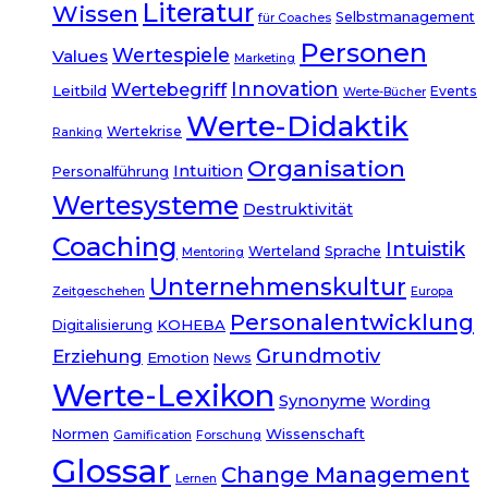
Literatur
Wissen
Selbstmanagement
für Coaches
Personen
Wertespiele
Values
Marketing
Innovation
Wertebegriff
Leitbild
Events
Werte-Bücher
Werte-Didaktik
Wertekrise
Ranking
Organisation
Intuition
Personalführung
Wertesysteme
Destruktivität
Coaching
Intuistik
Werteland
Sprache
Mentoring
Unternehmenskultur
Zeitgeschehen
Europa
Personalentwicklung
KOHEBA
Digitalisierung
Grundmotiv
Erziehung
Emotion
News
Werte-Lexikon
Synonyme
Wording
Wissenschaft
Normen
Gamification
Forschung
Glossar
Change Management
Lernen