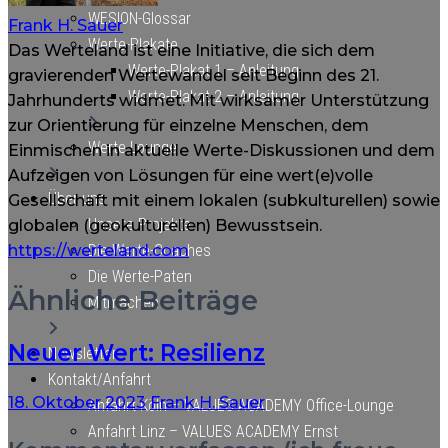
WESION-Glossar
Frank H. Sauer
Werte-Plakate
Das Werteland ist eine Initiative, die sich dem
Werte-Plakat 1 – Anleitung
gravierenden Wertewandel seit Beginn des 21.
Werte-Plakat 2 – Anleitung
Jahrhunderts widmet. Mit wirksamer Unterstützung
zur Orientierung für einzelne Menschen, dem
Werte-Lounge
Einmischen in aktuelle Werte-Diskussionen und dem
Aufzeigen von Lösungen für eine wert(e)volle
Über uns
Gesellschaft mit einem lokalen (subkulturellen) sowie
Unsere Projekte
globalen (geokulturellen) Bewusstsein.
https://werteland.com
Die Werte-Coaches
Die Werte-Paten
Ähnliche Beiträge
Mitmachen
Neuer Wert: Resilienz
Newsletter
Kontakt/Anfahrt
18. Oktober 2023
Frank H. Sauer
Anfahrt Köln – VALUES ACADEMY Office-Lounge
Anfahrt Linz – VALUES ACADEMY Ernst