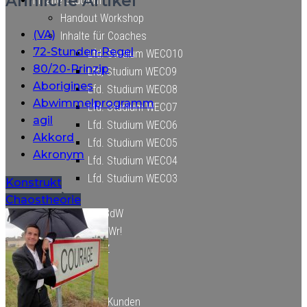
Ähnliche Artikel
Inhalte Studium
Handout Workshop
(VA)
Inhalte für Coaches
72-Stunden-Regel
Lfd. Studium WECO10
80/20-Prinzip
Lfd, Studium WECO9
Aborigines
Lfd. Studium WECO8
Abwimmelprogramm
Lfd. Studium WECO7
agil
Lfd. Studium WECO6
Akkord
Lfd. Studium WECO5
Akronym
Lfd. Studium WECO4
Lfd. Studium WECO3
Beitragsnavigation
Konstrukt
Chaostheorie
Inhalte DgBdW
Inhalte LuüWr!
Inhalte SZZ
Für Kunden
Inhalte für Kunden