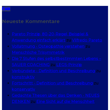
Neueste Kommentare
Pareto Prinzip, 80-20-Regel, Beispiel &
Anwendung einfach erklärt
zu
Vilfredo Pareto
Vollatmung - Osteopathie verstehen
zu
Menschliche Trisymmetrik
Die 7 Stufen des selbstbestimmten Lebens –
SAUER COACHING
zu
LEGS-Prinzip
Verbündete - Definition und Beschreibung
zu
konstruktiv
Fortschritt - Definition und Beschreibung
zu
konservativ
Gedachte Thesen über das Denken - NEUES
DENKEN
zu
Eine Sicht auf die Menschheit