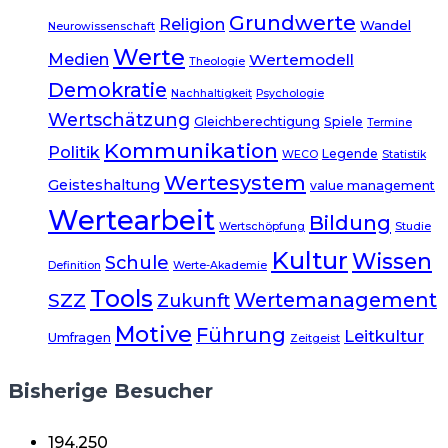
Grundwerte
Religion
Wandel
Neurowissenschaft
Werte
Medien
Wertemodell
Theologie
Demokratie
Nachhaltigkeit
Psychologie
Wertschätzung
Gleichberechtigung
Spiele
Termine
Kommunikation
Politik
Legende
WECO
Statistik
Wertesystem
Geisteshaltung
value management
Wertearbeit
Bildung
Wertschöpfung
Studie
Kultur
Wissen
Schule
Definition
Werte-Akademie
Tools
Wertemanagement
SZZ
Zukunft
Motive
Führung
Leitkultur
Umfragen
Zeitgeist
Bisherige Besucher
194.250