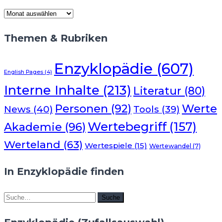
News-
Archiv
Themen & Rubriken
Enzyklopädie
(607)
English Pages
(4)
Interne Inhalte
(213)
Literatur
(80)
Werte
Personen
(92)
News
(40)
Tools
(39)
Wertebegriff
(157)
Akademie
(96)
Werteland
(63)
Wertespiele
(15)
Wertewandel
(7)
In Enzyklopädie finden
Suche
Suche