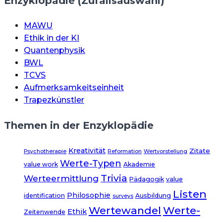
Enzyklopädie (Zufallsauswahl)
MAWU
Ethik in der KI
Quantenphysik
BWL
TCVS
Aufmerksamkeitseinheit
Trapezkünstler
Themen in der Enzyklopädie
Kreativität
Zitate
Psychotherapie
Reformation
Wertvorstellung
Werte-Typen
value work
Akademie
Trivia
Werteermittlung
Pädagogik
value
Listen
Philosophie
identification
Ausbildung
surveys
Wertewandel
Werte-
Ethik
Zeitenwende