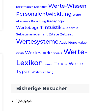
Werte-Wissen
Reformation
Definition
Personalentwicklung
Werte-
Pädagogik
Akademie
Forschung
Intuistik
Wertebegriff
Akademie
Zitate
Selbstmanagement
Zeitgeist
Wertesysteme
Ausbildung
value
Werte-
Wertespiele
work
Spiele
Lexikon
Trivia
Werte-
Lernen
Typen
Wertvorstellung
Bisherige Besucher
194.444