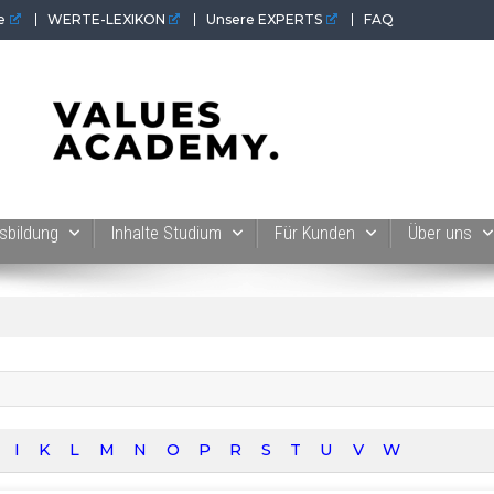
e
WERTE-LEXIKON
Unsere EXPERTS
FAQ
 der Werte-Akademie. Wertvolles für Werte-Coaches.
sbildung
Inhalte Studium
Für Kunden
Über uns
I
K
L
M
N
O
P
R
S
T
U
V
W