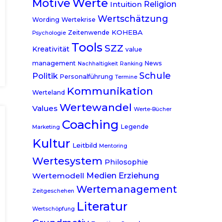
Werte
Motive
Religion
Intuition
Wertschätzung
Wording
Wertekrise
KOHEBA
Zeitenwende
Psychologie
Tools
SZZ
Kreativität
value
management
News
Nachhaltigkeit
Ranking
Schule
Politik
Personalführung
Termine
Kommunikation
Werteland
Wertewandel
Values
Werte-Bücher
Coaching
Legende
Marketing
Kultur
Leitbild
Mentoring
Wertesystem
Philosophie
Medien
Erziehung
Wertemodell
Wertemanagement
Zeitgeschehen
Literatur
Wertschöpfung