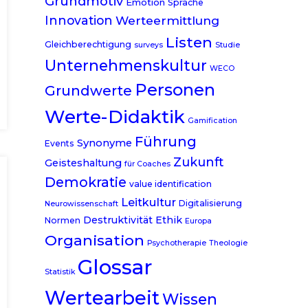
Grundmotiv
Emotion
Sprache
Innovation
Werteermittlung
Listen
Gleichberechtigung
surveys
Studie
Unternehmenskultur
WECO
Personen
Grundwerte
Werte-Didaktik
Gamification
Führung
Synonyme
Events
Zukunft
Geisteshaltung
für Coaches
Demokratie
value identification
Leitkultur
Digitalisierung
Neurowissenschaft
Destruktivität
Ethik
Normen
Europa
Organisation
Psychotherapie
Theologie
Glossar
Statistik
Wertearbeit
Wissen