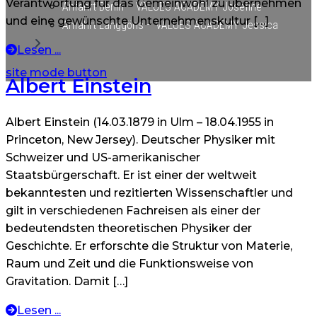
Verantwortung für das Gemeinwohl zu übernehmen
Anfahrt Berlin – VALUES ACADEMY Josefine
und eine gewünschte Unternehmenskultur […]
Anfahrt Langgöns – VALUES ACADEMY Jessica
Lesen ...
site mode button
Albert Einstein
Albert Einstein (14.03.1879 in Ulm – 18.04.1955 in
Princeton, New Jersey). Deutscher Physiker mit
Schweizer und US-amerikanischer
Staatsbürgerschaft. Er ist einer der weltweit
bekanntesten und rezitierten Wissenschaftler und
gilt in verschiedenen Fachreisen als einer der
bedeutendsten theoretischen Physiker der
Geschichte. Er erforschte die Struktur von Materie,
Raum und Zeit und die Funktionsweise von
Gravitation. Damit […]
Lesen ...