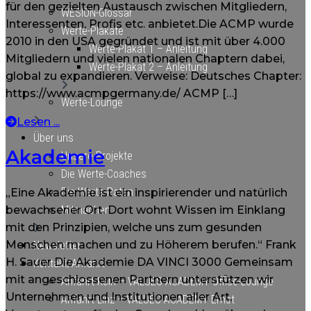
für den gezielten Austausch zwischen Mitgliedern,
WESION-Glossar
Interessenten, Profis etc. anbietet.Die ACMP wurde
Werte-Plakate
2010 in den USA gegründet und ist mit über 4.000
Werte-Plakat 1 – Anleitung
Mitgliedern und vielen nationalen Chaptern dabei,
Werte-Plakat 2 – Anleitung
global zu expandieren. Verweise: Deutsches Chapter:
https://www.acmpgermany.de/ ACMP […]
Werte-Lounge
Lesen ...
Über uns
Akademie
Unsere Projekte
Die Werte-Coaches
Die Werte-Paten
„Eine Akademie ist ein inspirierender und natürlich
Mitmachen
bewachsener Ort. Dort wohnt Wissen im Einklang
mit den Prinzipien, welche uns zum gesunden
Menschen machen und zu Höherem berufen.“ Frank
Newsletter
H. Sauer Die Akademie DA VINCI 3000 Gemeinsam
Kontakt/Anfahrt
mit angeschlossenen Partnern unterstützen wir
Anfahrt Köln – VALUES ACADEMY Office-Lounge
Unternehmen und Institutionen aller Art,
Anfahrt Linz – VALUES ACADEMY Ernst