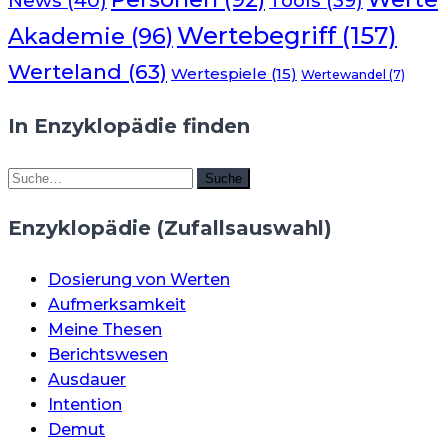
News
(40)
Tools
(39)
Wertebegriff
(157)
Akademie
(96)
Werteland
(63)
Wertespiele
(15)
Wertewandel
(7)
In Enzyklopädie finden
Suche
Suche
Enzyklopädie (Zufallsauswahl)
Dosierung von Werten
Aufmerksamkeit
Meine Thesen
Berichtswesen
Ausdauer
Intention
Demut