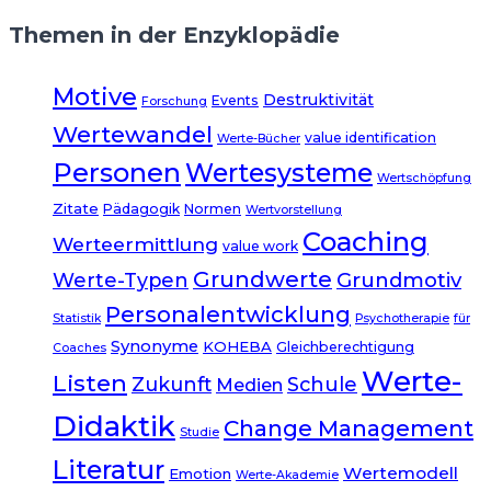
Themen in der Enzyklopädie
Motive
Destruktivität
Events
Forschung
Wertewandel
value identification
Werte-Bücher
Personen
Wertesysteme
Wertschöpfung
Zitate
Pädagogik
Normen
Wertvorstellung
Coaching
Werteermittlung
value work
Grundwerte
Grundmotiv
Werte-Typen
Personalentwicklung
Statistik
Psychotherapie
für
Synonyme
KOHEBA
Gleichberechtigung
Coaches
Werte-
Listen
Zukunft
Schule
Medien
Didaktik
Change Management
Studie
Literatur
Wertemodell
Emotion
Werte-Akademie