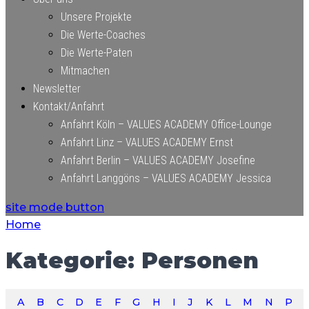
Unsere Projekte
Die Werte-Coaches
Die Werte-Paten
Mitmachen
Newsletter
Kontakt/Anfahrt
Anfahrt Köln – VALUES ACADEMY Office-Lounge
Anfahrt Linz – VALUES ACADEMY Ernst
Anfahrt Berlin – VALUES ACADEMY Josefine
Anfahrt Langgöns – VALUES ACADEMY Jessica
site mode button
Home
Kategorie:
Personen
A
B
C
D
E
F
G
H
I
J
K
L
M
N
P